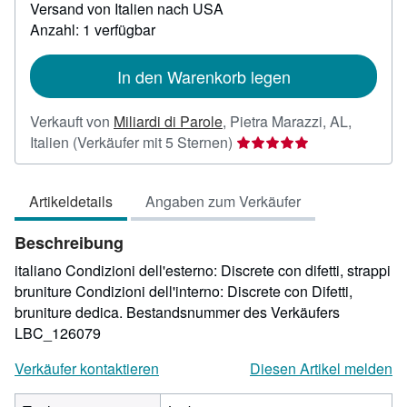
Versand von Italien nach USA
Informationen
zu
Anzahl: 1 verfügbar
Versandkosten
In den Warenkorb legen
Verkauft von
Miliardi di Parole
,
Pietra Marazzi, AL,
Verkäuferbewertung
Italien
(Verkäufer mit 5 Sternen)
5
von
Artikeldetails
Angaben zum Verkäufer
5
Sternen
Beschreibung
italiano Condizioni dell'esterno: Discrete con difetti, strappi
bruniture Condizioni dell'interno: Discrete con Difetti,
bruniture dedica.
Bestandsnummer des Verkäufers
LBC_126079
Verkäufer kontaktieren
Diesen Artikel melden