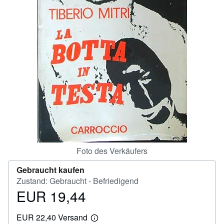
SCHLIESSEN
Foto des Verkäufers
Gebraucht kaufen
Zustand: Gebraucht - Befriedigend
EUR 19,44
Preis
EUR
EUR 22,40 Versand
19,44
Weitere