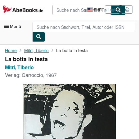
Zum Hauptinhalt
AbeBooks.de
EUR
Login
Seite
der
Einkaufseinstellungen.
Menü
Nutzerkonto
Home
Mitri, Tiberio
La botta in testa
La botta in testa
Meine Bestellungen
Mitri, Tiberio
Detailsuche
Verlag:
Carroccio, 1967
Sammlungen
Antiquarische Bücher
Kunst & Sammlerstücke
Verkäufer
Verkäufer werden
Hilfe