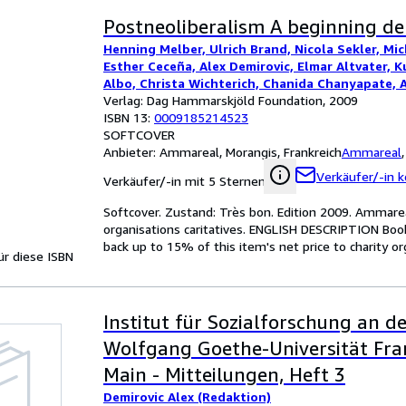
Postneoliberalism A beginning d
Henning Melber, Ulrich Brand, Nicola Sekler, Mic
Esther Ceceña, Alex Demirovic, Elmar Altvater, K
Albo, Christa Wichterich, Chanida Chanyapate, 
Ling Sum, Emir Sader, Verónica Gago, Diego Szt
Verlag: Dag Hammarskjöld Foundation, 2009
ISBN 13:
0009185214523
SOFTCOVER
Anbieter:
Ammareal, Morangis, Frankreich
Ammareal
Verkäufer/-in k
Verkäufer/-in mit 5 Sternen
Softcover. Zustand: Très bon. Edition 2009. Ammarea
organisations caritatives. ENGLISH DESCRIPTION Boo
back up to 15% of this item's net price to charity or
für diese ISBN
Institut für Sozialforschung an d
Wolfgang Goethe-Universität Fr
Main - Mitteilungen, Heft 3
Demirovic Alex (Redaktion)