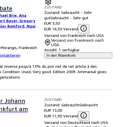
ZUSTAND
ebate
Zustand: Gebraucht - Sehr
hael Brie, Ana
gut
Gebraucht - Sehr gut
urt Bayer, Gregory
EUR 3,50
Alec Bamford, Ngai-
EUR 16,50 Versand
ulwark et Patr
Versand von Frankreich nach USA
Versand von Frankreich nach
USA
,
Morangis, Frankreich
Anzahl:
1 verfügbar
ontaktieren
In den Warenkorb
l reverse jusqu'à 15% du prix net de cet article à des
k Condition: Used, Very good. Edition 2009. Ammareal gives
ganizations.
ZUSTAND
er Johann
Zustand: Gebraucht
Gebraucht
ankfurt am
EUR 15,00
EUR 11,90 Versand
Versand von Deutschland nach USA