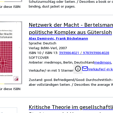
Schutzumschlag oder Seiten. / Describes a book or 
binding, dust jacket or pages.
für diese ISBN
Netzwerk der Macht - Bertelsman
politische Komplex aus Gütersloh
Alex Demirovic, Frank Böckelmann
Sprache: Deutsch
Verlag: BdWi-Verl, 2007
ISBN 10 / ISBN 13:
3939864021
/
9783939864028
SOFTCOVER
Anbieter:
medimops, Berlin, Deutschland
medimops
,
Verkäufer/-in k
Verkäufer/-in mit 5 Sternen
Zustand: good. Befriedigend/Good: Durchschnittlic
aber vollständigen Seiten. / Describes the average 
für diese ISBN
Kritische Theorie im gesellschaftl