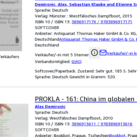
Demirovic, Alex, Sebastian Klauke und Etienne S
Sprache: Deutsch
Verlag: Münster : Westfälisches Dampfboot, 2015
ISBN 10 / ISBN 13:
389691717X
/
9783896917171
SOFTCOVER
Anbieter:
Antiquariat Thomas Haker GmbH & Co. KG, 
Deutschland
Antiquariat Thomas Haker GmbH & Co. 
Deutschland
Verkäufer/-in k
Verkäufer/-in mit 5 Sternen
Verkäufers
Verbandsmitglied:
GIAQ
Softcover/Paperback. Zustand: Sehr gut. 185 S. Seh
Sprache: Deutsch Gewicht in Gramm: 320.
PROKLA - 161: China im globalen 
Alex Demirovic
Sprache: Deutsch
Verlag: Westfälisches Dampfboot, 2010
ISBN 10 / ISBN 13:
3896913611
/
9783896913616
SOFTCOVER
Anbieter:
Bookbot, Prague, Tschechien
Bookbot
,
Prag