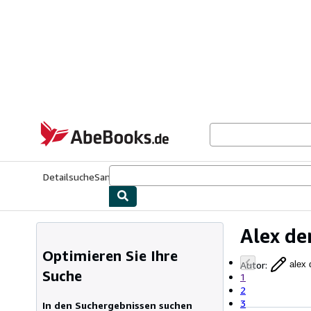
Zum Hauptinhalt
AbeBooks.de
Detailsuche
Sammlungen
Antiquarische Bücher
Kunst & Samm
Alex de
Optimieren Sie Ihre
Autor
:
alex 
Suche
1
2
3
In den Suchergebnissen suchen