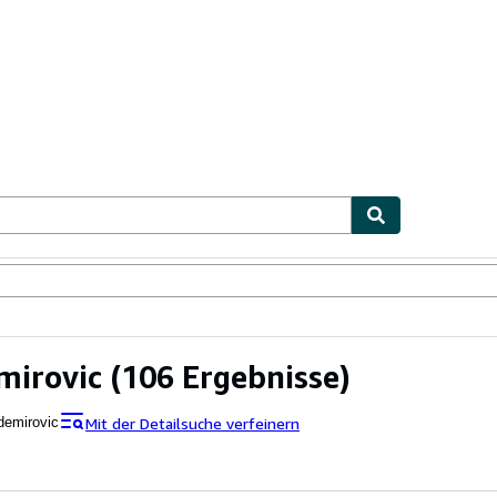
lerstücke
Verkäufer
Verkäufer werden
mirovic
(106 Ergebnisse)
Mit der Detailsuche verfeinern
demirovic