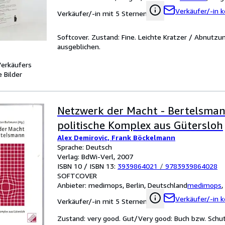
Verkäufer/-in k
Verkäufer/-in mit 5 Sternen
Softcover. Zustand: Fine. Leichte Kratzer / Abnutzun
ausgeblichen.
Verkäufers
 Bilder
Netzwerk der Macht - Bertelsman
politische Komplex aus Gütersloh
Alex Demirovic, Frank Böckelmann
Sprache: Deutsch
Verlag: BdWi-Verl, 2007
ISBN 10 / ISBN 13:
3939864021
/
9783939864028
SOFTCOVER
Anbieter:
medimops, Berlin, Deutschland
medimops
,
Verkäufer/-in k
Verkäufer/-in mit 5 Sternen
Zustand: very good. Gut/Very good: Buch bzw. Sch