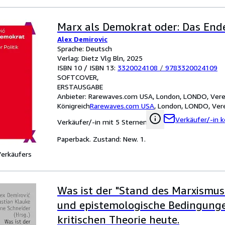
Marx als Demokrat oder: Das Ende
Alex Demirovic
Sprache: Deutsch
Verlag: Dietz Vlg Bln, 2025
ISBN 10 / ISBN 13:
3320024108
/
9783320024109
SOFTCOVER
ERSTAUSGABE
Anbieter:
Rarewaves.com USA, London, LONDO, Vere
Königreich
Rarewaves.com USA
,
London, LONDO, Vere
Verkäufer/-in k
Verkäufer/-in mit 5 Sternen
Paperback. Zustand: New. 1.
Verkäufers
Was ist der "Stand des Marxismus"
und epistemologische Bedingung
kritischen Theorie heute.