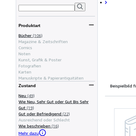
Produktart
Bücher
(106)
Magazine & Zeitschriften
Comics
Noten
Kunst, Grafik & Poster
Fotografien
Karten
Manuskripte & Papierantiquitäten
Beispielbild 
Zustand
Neu
(49)
Wie Neu, Sehr Gut oder Gut Bis Sehr
Gut
(19)
Gut oder Befriedigend
(22)
Ausreichend oder Schlecht
Wie beschrieben
(16)
Mehr dazu