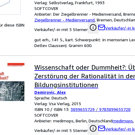
Verlag: Selbstverlag, Frankfurt, 1993
SOFTCOVER
Anbieter:
Der Ziegelbrenner - Medienversand, Brem
Ziegelbrenner - Medienversand
,
Bremen, Deutschla
für diese ISBN
Verkäufer/-in k
Verkäufer/-in mit 5 Sternen
gut erh., 141 S., kart. Schwerpunkt: In memoriam Le
Detlev Claussen). Gramm 600.
Wissenschaft oder Dummheit?: Üb
Zerstörung der Rationalität in de
Bildungsinstitutionen
Demirovic, Alex
Sprache: Deutsch
Verlag: Vsa Verlag, 2015
ISBN 10 / ISBN 13:
3899655729
/
9783899655728
SOFTCOVER
Anbieter:
medimops, Berlin, Deutschland
medimops
,
Verkäufer/-in k
Verkäufer/-in mit 5 Sternen