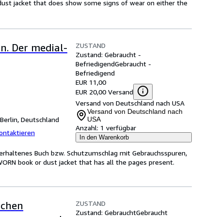
dust jacket that does show some signs of wear on either the
ZUSTAND
n. Der medial-
Zustand: Gebraucht -
Befriedigend
Gebraucht -
Befriedigend
EUR 11,00
EUR 20,00 Versand
Versand von Deutschland nach USA
Versand von Deutschland nach
Berlin, Deutschland
USA
Anzahl:
1 verfügbar
ontaktieren
In den Warenkorb
h erhaltenes Buch bzw. Schutzumschlag mit Gebrauchsspuren,
WORN book or dust jacket that has all the pages present.
ZUSTAND
ichen
Zustand: Gebraucht
Gebraucht