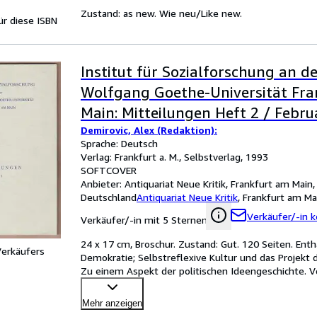
Zustand: as new. Wie neu/Like new.
für diese ISBN
Institut für Sozialforschung an d
Wolfgang Goethe-Universität Fr
Main: Mitteilungen Heft 2 / Febru
Demirovic, Alex (Redaktion):
Sprache: Deutsch
Verlag: Frankfurt a. M., Selbstverlag, 1993
SOFTCOVER
Anbieter:
Antiquariat Neue Kritik, Frankfurt am Main,
Deutschland
Antiquariat Neue Kritik
,
Frankfurt am Ma
Verkäufer/-in k
Verkäufer/-in mit 5 Sternen
24 x 17 cm, Broschur. Zustand: Gut. 120 Seiten. Enthäl
Verkäufers
Demokratie; Selbstreflexive Kultur und das Projekt 
Zu einem Aspekt der politischen Ideengeschichte. V
Mehr anzeigen