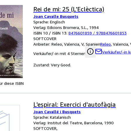
Rei de mi: 25 (L'Eclèctica)
Joan Cavalle Busquets
Sprache: Englisch
Verlag: Edicions Bromera, S.L., 1994
ISBN 10 / ISBN 13:
8476601859
/
9788476601853
SOFTCOVER
Anbieter:
Releo, Valencia, V, Spanien
Releo
,
Valencia, 
Verkäufer/-in k
Verkäufer/-in mit 4 Sternen
Zustand: Very Good.
für diese ISBN
L'espiral: Exercici d'autofàgia
Joan Cavallé i Busquets
Sprache: Katalanisch
Verlag: Institut del Teatre, Barcelona, 1990
SOFTCOVER