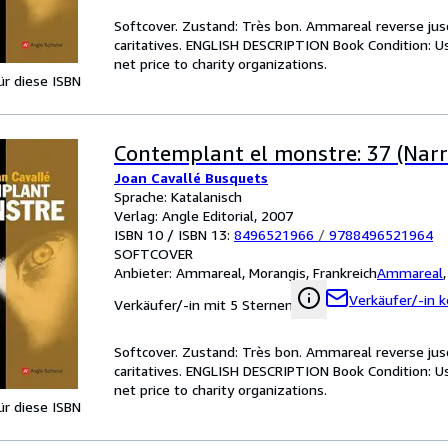
Softcover. Zustand: Très bon. Ammareal reverse jusq
caritatives. ENGLISH DESCRIPTION Book Condition: U
net price to charity organizations.
für diese ISBN
Contemplant el monstre: 37 (Narr
Joan Cavallé Busquets
Sprache: Katalanisch
Verlag: Angle Editorial, 2007
ISBN 10 / ISBN 13:
8496521966
/
9788496521964
SOFTCOVER
Anbieter:
Ammareal, Morangis, Frankreich
Ammareal
Verkäufer/-in k
Verkäufer/-in mit 5 Sternen
Softcover. Zustand: Très bon. Ammareal reverse jusq
caritatives. ENGLISH DESCRIPTION Book Condition: U
net price to charity organizations.
für diese ISBN