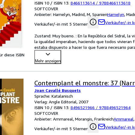
ISBN 10 / ISBN 13:
8466113614
/
9788466113618
SOFTCOVER
Anbieter:
Hamelyn, Madrid, M, Spanien
Hamelyn
,
Madr
Verkäufer/-in k
Verkäufer/-in mit 5 Sternen
Zustand: Muy bueno. : En la República del Sidral, la vid
la igualdad imperaban, haciendo que todos vivieran fe
estaba dispuesto a hacer lo que fuera necesario para 
für diese ISBN
Mehr anzeigen
Contemplant el monstre: 37 (Narr
Joan Cavallé Busquets
Sprache: Katalanisch
Verlag: Angle Editorial, 2007
ISBN 10 / ISBN 13:
8496521966
/
9788496521964
SOFTCOVER
Anbieter:
Ammareal, Morangis, Frankreich
Ammareal
Verkäufer/-in k
Verkäufer/-in mit 5 Sternen