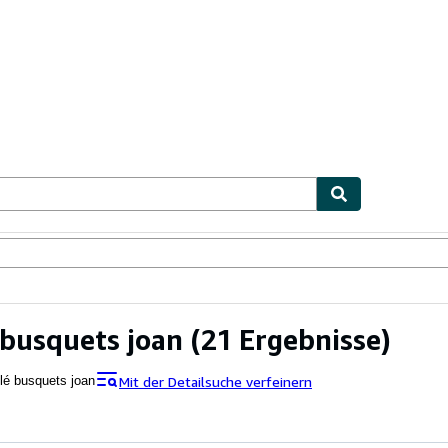
lerstücke
Verkäufer
Verkäufer werden
 busquets joan
(21 Ergebnisse)
Mit der Detailsuche verfeinern
lé busquets joan