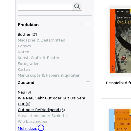
Produktart
Bücher
(21)
Magazine & Zeitschriften
Comics
Noten
Kunst, Grafik & Poster
Fotografien
Karten
Manuskripte & Papierantiquitäten
Beispielbild 
Zustand
Neu
(9)
Wie Neu, Sehr Gut oder Gut Bis Sehr
Gut
(6)
Gut oder Befriedigend
(6)
Ausreichend oder Schlecht
Wie beschrieben
Mehr dazu