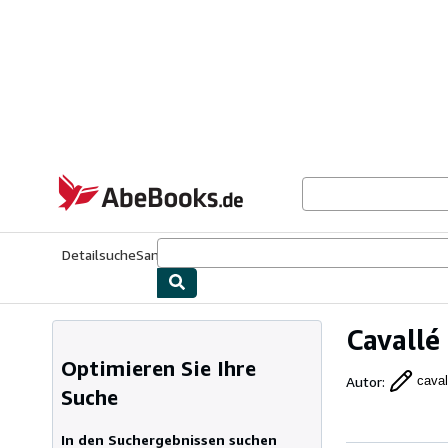
Zum Hauptinhalt
AbeBooks.de
Detailsuche
Sammlungen
Antiquarische Bücher
Kunst & Samm
Cavallé
Optimieren Sie Ihre
Autor
:
caval
Suche
In den Suchergebnissen suchen