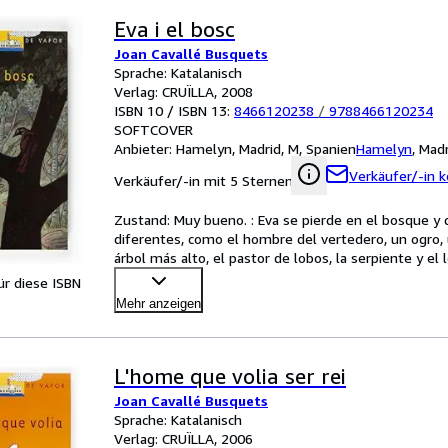
Eva i el bosc
Joan Cavallé Busquets
Sprache: Katalanisch
Verlag: CRUÏLLA, 2008
ISBN 10 / ISBN 13:
8466120238
/
9788466120234
SOFTCOVER
Anbieter:
Hamelyn, Madrid, M, Spanien
Hamelyn
,
Madr
Verkäufer/-in k
Verkäufer/-in mit 5 Sternen
Zustand: Muy bueno. : Eva se pierde en el bosque y 
diferentes, como el hombre del vertedero, un ogro,
árbol más alto, el pastor de lobos, la serpiente y el
für diese ISBN
Mehr anzeigen
L'home que volia ser rei
Joan Cavallé Busquets
Sprache: Katalanisch
Verlag: CRUÏLLA, 2006