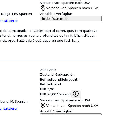
Versand von Spanien nach USA
Versand von Spanien nach USA
Malaga, MA, Spanien
Anzahl:
1 verfügbar
In den Warenkorb
ontaktieren
de la matinada i el Carles surt al carrer, que, com qualsevol 
enci, només es veu la profunditat de la nit. L'han citat al 
neix prou, i allà sabrà què esperen que faci. Es
…
ZUSTAND
Zustand: Gebraucht -
Befriedigend
Gebraucht -
Befriedigend
EUR 3,90
EUR 70,00 Versand
Versand von Spanien nach USA
adrid, M, Spanien
Versand von Spanien nach USA
ontaktieren
Anzahl:
1 verfügbar