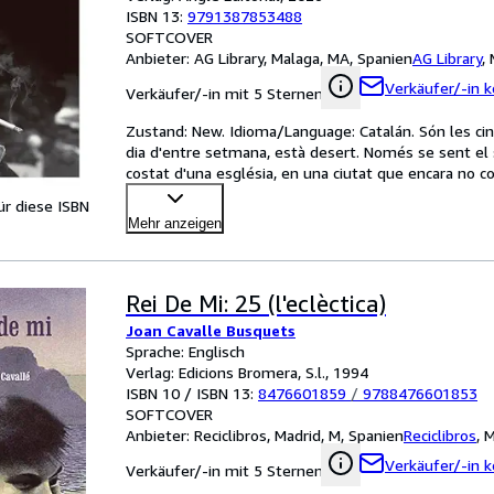
ISBN 13:
9791387853488
SOFTCOVER
Anbieter:
AG Library, Malaga, MA, Spanien
AG Library
,
Verkäufer/-in k
Verkäufer/-in mit 5 Sternen
Zustand: New. Idioma/Language: Catalán. Són les cinc 
dia d'entre setmana, està desert. Només se sent el sil
costat d'una església, en una ciutat que encara no co
für diese ISBN
Mehr anzeigen
Rei De Mi: 25 (l'eclèctica)
Joan Cavalle Busquets
Sprache: Englisch
Verlag: Edicions Bromera, S.l., 1994
ISBN 10 / ISBN 13:
8476601859
/
9788476601853
SOFTCOVER
Anbieter:
Reciclibros, Madrid, M, Spanien
Reciclibros
,
M
Verkäufer/-in k
Verkäufer/-in mit 5 Sternen