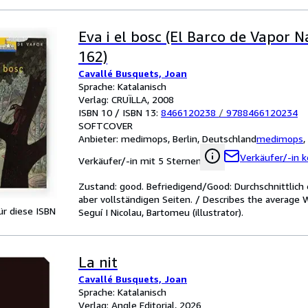
Eva i el bosc (El Barco de Vapor 
162)
Cavallé Busquets, Joan
Sprache: Katalanisch
Verlag: CRUÏLLA, 2008
ISBN 10 / ISBN 13:
8466120238
/
9788466120234
SOFTCOVER
Anbieter:
medimops, Berlin, Deutschland
medimops
,
Verkäufer/-in k
Verkäufer/-in mit 5 Sternen
Zustand: good. Befriedigend/Good: Durchschnittlic
aber vollständigen Seiten. / Describes the average 
für diese ISBN
Seguí I Nicolau, Bartomeu (illustrator).
La nit
Cavallé Busquets, Joan
Sprache: Katalanisch
Verlag: Angle Editorial, 2026