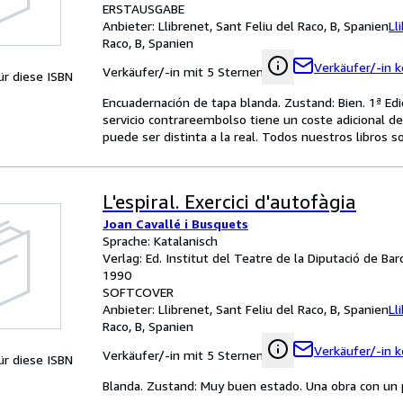
ERSTAUSGABE
Anbieter:
Llibrenet, Sant Feliu del Raco, B, Spanien
Ll
Raco, B, Spanien
Verkäufer/-in k
Verkäufer/-in mit 5 Sternen
für diese ISBN
Encuadernación de tapa blanda. Zustand: Bien. 1ª Edic
servicio contrareembolso tiene un coste adicional de 
puede ser distinta a la real. Todos nuestros libros s
L'espiral. Exercici d'autofàgia
Joan Cavallé i Busquets
Sprache: Katalanisch
Verlag: Ed. Institut del Teatre de la Diputació de Bar
1990
SOFTCOVER
Anbieter:
Llibrenet, Sant Feliu del Raco, B, Spanien
Ll
Raco, B, Spanien
Verkäufer/-in k
Verkäufer/-in mit 5 Sternen
für diese ISBN
Blanda. Zustand: Muy buen estado. Una obra con un 