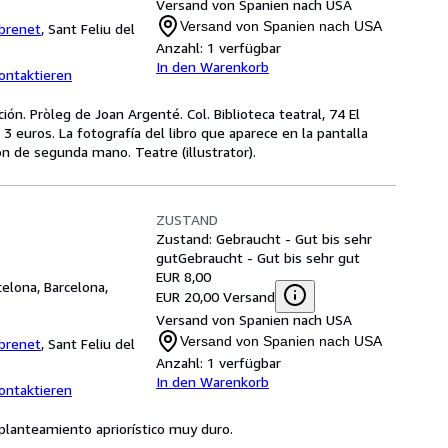
Versand von Spanien nach USA
Versand von Spanien nach USA
ibrenet
,
Sant Feliu del
Anzahl:
1 verfügbar
In den Warenkorb
ontaktieren
ión. Pròleg de Joan Argenté. Col. Biblioteca teatral, 74 El
3 euros. La fotografía del libro que aparece en la pantalla
on de segunda mano. Teatre (illustrator).
ZUSTAND
Zustand: Gebraucht - Gut bis sehr
gut
Gebraucht - Gut bis sehr gut
EUR 8,00
celona, Barcelona,
EUR 20,00 Versand
Versand von Spanien nach USA
Versand von Spanien nach USA
ibrenet
,
Sant Feliu del
Anzahl:
1 verfügbar
In den Warenkorb
ontaktieren
planteamiento apriorístico muy duro.