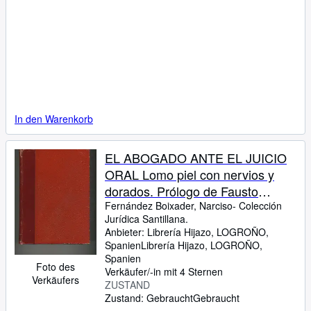
In den Warenkorb
EL ABOGADO ANTE EL JUICIO
ORAL Lomo piel con nervios y
dorados. Prólogo de Fausto
Vicente Gella. Buen estado
Fernández Boixader, Narciso- Colección
Jurídica Santillana.
Anbieter:
Librería Hijazo, LOGROÑO,
Spanien
Librería Hijazo
,
LOGROÑO,
Spanien
Foto des
Verkäufer/-in mit 4 Sternen
Verkäufers
ZUSTAND
Zustand: Gebraucht
Gebraucht