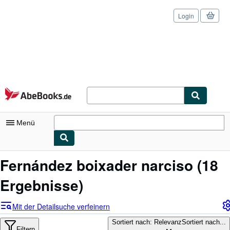
Login
Zum Hauptinhalt
AbeBooks.de
Menü
Nutzerkonto
Fernández boixader narciso
(18
Meine Bestellungen
Ergebnisse)
Logout
Mit der Detailsuche verfeinern
Detailsuche
Sortiert nach: Relevanz
Sortiert nach...
Filtern