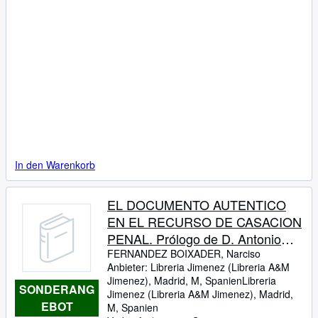
In den Warenkorb
EL DOCUMENTO AUTENTICO
EN EL RECURSO DE CASACION
PENAL. Prólogo de D. Antonio
Ferrer Sama
FERNANDEZ BOIXADER, Narciso
Anbieter:
Libreria Jimenez (Libreria A&M
Jimenez), Madrid, M, Spanien
Libreria
SONDERANG
Jimenez (Libreria A&M Jimenez)
,
Madrid,
EBOT
M, Spanien