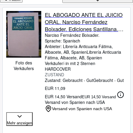
Sammlungen
Antiquarische Bücher
EL ABOGADO ANTE EL JUICIO
ORAL. Narciso Fernández
Kunst & Sammlerstücke
Boixader. Ediciones Santillana.
Verkäufer
1962. Contiene 404 páginas. Tapa
Narciso Fernández Boixader.
Sprache: Spanisch
Verkäufer werden
dura plena tela color salmón y
Anbieter:
Librería Anticuaria Fátima,
verde con caracteres dorados.
Albacete, AB, Spanien
Librería Anticuaria
Hilfe
Tamaño cuarta. Estado: Señales
Fátima
,
Albacete, AB, Spanien
Foto des
SCHLIESSEN
Verkäufer/-in mit 2 Sternen
normales de uso.
Verkäufers
HARDCOVER
ZUSTAND
Zustand: Gebraucht - Gut
Gebraucht - Gut
EUR 11,09
EUR 14,50 Versand
EUR 14,50 Versand
Versand von Spanien nach USA
Versand von Spanien nach USA
Mehr anzeigen