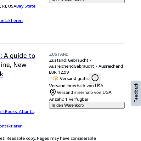
 RI, USA
Bay State
ontaktieren
ZUSTAND
 A guide to
Zustand: Gebraucht -
aine, New
Ausreichend
Gebraucht - Ausreichend
EUR 12,99
k
Versand gratis
Versand innerhalb von USA
Feedback
Versand innerhalb von USA
Anzahl:
1 verfügbar
In den Warenkorb
iftBooks-Atlanta
,
ontaktieren
cket; Readable copy. Pages may have considerable