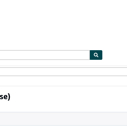
lerstücke
Verkäufer
Verkäufer werden
se)