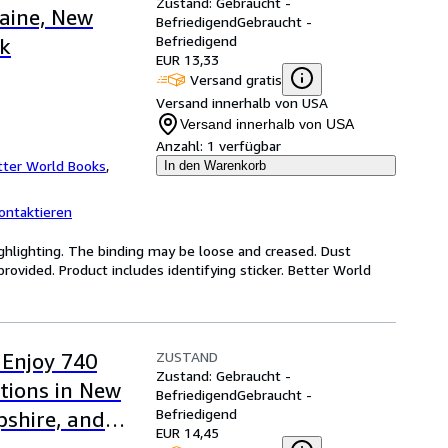
Zustand: Gebraucht -
Maine, New
Befriedigend
Gebraucht -
Befriedigend
k
EUR 13,33
Versand gratis
Versand innerhalb von USA
Versand innerhalb von USA
Anzahl:
1 verfügbar
tter World Books
,
In den Warenkorb
ontaktieren
ghlighting. The binding may be loose and creased. Dust
ovided. Product includes identifying sticker. Better World
ZUSTAND
 Enjoy 740
Zustand: Gebraucht -
tions in New
Befriedigend
Gebraucht -
Befriedigend
shire, and
EUR 14,45