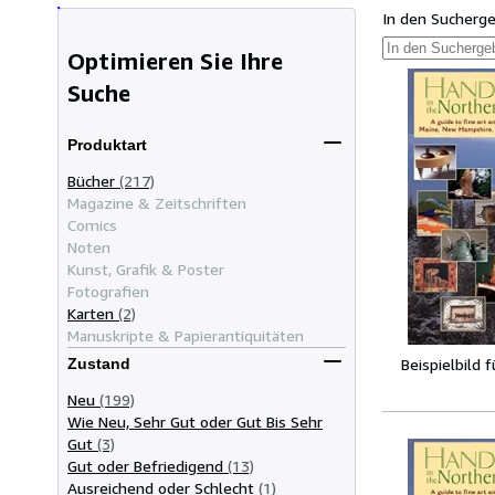
In den Sucherg
Optimieren Sie Ihre
Suche
Produktart
Bücher
(217)
Magazine & Zeitschriften
Comics
Noten
Kunst, Grafik & Poster
Fotografien
Karten
(2)
Manuskripte & Papierantiquitäten
Beispielbild 
Zustand
Neu
(199)
Wie Neu, Sehr Gut oder Gut Bis Sehr
Gut
(3)
Gut oder Befriedigend
(13)
Ausreichend oder Schlecht
(1)