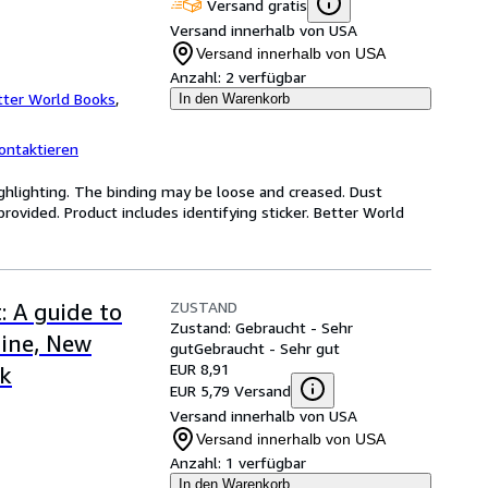
Versand gratis
Versand innerhalb von USA
Versand innerhalb von USA
Anzahl:
2 verfügbar
tter World Books
,
In den Warenkorb
ontaktieren
ghlighting. The binding may be loose and creased. Dust
ovided. Product includes identifying sticker. Better World
ZUSTAND
 A guide to
Zustand: Gebraucht - Sehr
aine, New
gut
Gebraucht - Sehr gut
EUR 8,91
k
EUR 5,79 Versand
Versand innerhalb von USA
Versand innerhalb von USA
Anzahl:
1 verfügbar
In den Warenkorb