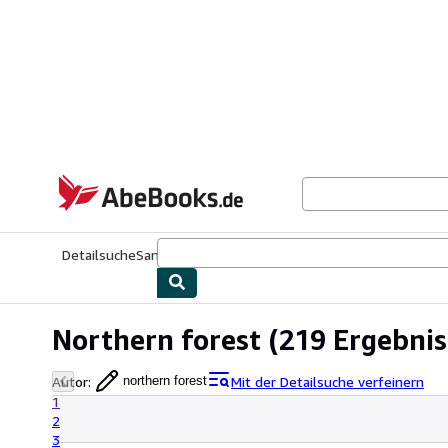
Zum Hauptinhalt
AbeBooks.de
Detailsuche
Sammlungen
Antiquarische Bücher
Kunst & Samm
Northern forest
(219 Ergebnis
Autor
:
Mit der Detailsuche verfeinern
northern forest
1
2
3