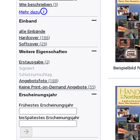
Wie beschrieben
(3)
Mehr dazu
Einband
alle Einbände
Hardcover
(186)
Softcover
(29)
Weitere Eigenschaften
Erstausgabe
(2)
Beispielbild 
Signiert
Schutzumschlag
Angebotsfoto
(188)
Keine Print-on-Demand Angebote
(35)
Erscheinungsjahr
Frühestes Erscheinungsjahr
bis
Spätestes Erscheinungsjahr