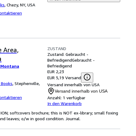
oks
,
Chazy, NY, USA
ontaktieren
ZUSTAND
 Area,
Zustand: Gebraucht -
a
Befriedigend
Gebraucht -
Befriedigend
, Montana
EUR 2,23
EUR 5,19 Versand
 Books
,
Stephenville,
Versand innerhalb von USA
Versand innerhalb von USA
ontaktieren
Anzahl:
1 verfügbar
In den Warenkorb
N; softcovers brochure; this is NOT ex-library; small foxing
and leaves; o/w in good condition. Journal.