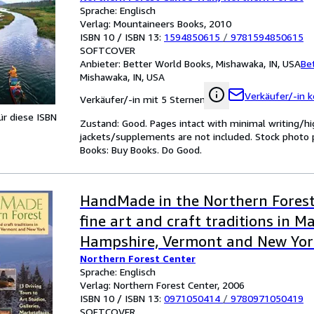
Maine
Sprache: Englisch
Verlag: Mountaineers Books, 2010
ISBN 10 / ISBN 13:
1594850615
/
9781594850615
SOFTCOVER
Anbieter:
Better World Books, Mishawaka, IN, USA
Be
Mishawaka, IN, USA
Verkäufer/-in k
Verkäufer/-in mit 5 Sternen
für diese ISBN
Zustand: Good. Pages intact with minimal writing/hi
jackets/supplements are not included. Stock photo pr
Books: Buy Books. Do Good.
HandMade in the Northern Forest:
fine art and craft traditions in M
Hampshire, Vermont and New Yor
Northern Forest Center
Sprache: Englisch
Verlag: Northern Forest Center, 2006
ISBN 10 / ISBN 13:
0971050414
/
9780971050419
SOFTCOVER