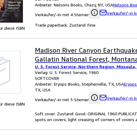
Anbieter:
Nelsons Books, Chazy, NY, USA
Nelsons Bo
Verkäufer/-in k
Verkäufer/-in mit 4 Sternen
Trade paperback. Zustand: Fine.
für diese ISBN
Madison River Canyon Earthquake
Gallatin National Forest, Montan
U. S. Forest Service, Northern Region, Missoula
Verlag: U. S. Forest Service, 1960
SOFTCOVER
Anbieter:
Eryops Books, Stephenville, TX, USA
Eryops
TX, USA
Verkäufer/-in k
Verkäufer/-in mit 5 Sternen
für diese ISBN
Soft cover. Zustand: Good. ORIGINAL 1960 PUBLICATIO
spots on covers; light creasing of corners of covers 