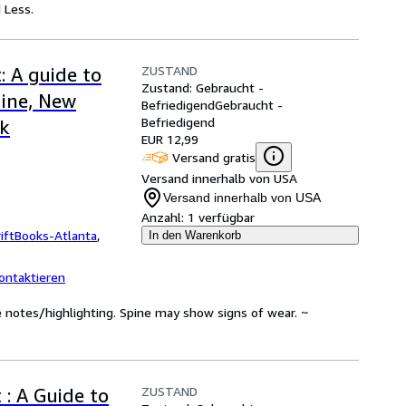
 Less.
ZUSTAND
 A guide to
Zustand: Gebraucht -
aine, New
Befriedigend
Gebraucht -
Befriedigend
k
EUR 12,99
Versand gratis
Versand innerhalb von USA
Versand innerhalb von USA
Anzahl:
1 verfügbar
iftBooks-Atlanta
,
In den Warenkorb
ontaktieren
 notes/highlighting. Spine may show signs of wear. ~
ZUSTAND
: A Guide to