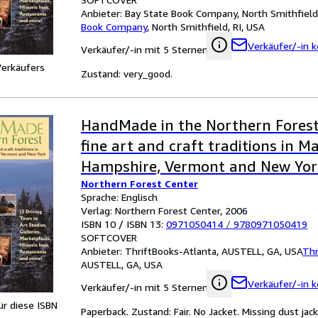
Anbieter:
Bay State Book Company, North Smithfield,
Book Company
,
North Smithfield, RI, USA
Verkäufer/-in k
Verkäufer/-in mit 5 Sternen
Verkäufers
Zustand: very_good.
HandMade in the Northern Forest:
fine art and craft traditions in M
Hampshire, Vermont and New Yor
Northern Forest Center
Sprache: Englisch
Verlag: Northern Forest Center, 2006
ISBN 10 / ISBN 13:
0971050414
/
9780971050419
SOFTCOVER
Anbieter:
ThriftBooks-Atlanta, AUSTELL, GA, USA
Thr
AUSTELL, GA, USA
Verkäufer/-in k
Verkäufer/-in mit 5 Sternen
für diese ISBN
Paperback. Zustand: Fair. No Jacket. Missing dust ja