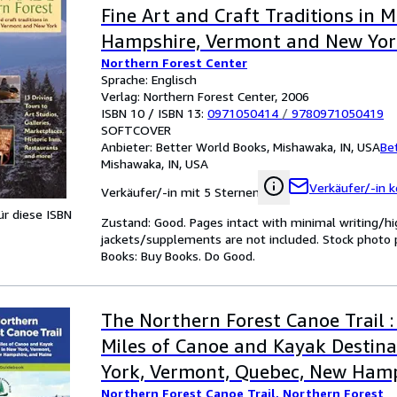
Fine Art and Craft Traditions in 
Hampshire, Vermont and New Yor
Northern Forest Center
Sprache: Englisch
Verlag: Northern Forest Center, 2006
ISBN 10 / ISBN 13:
0971050414
/
9780971050419
SOFTCOVER
Anbieter:
Better World Books, Mishawaka, IN, USA
Be
Mishawaka, IN, USA
Verkäufer/-in k
Verkäufer/-in mit 5 Sternen
für diese ISBN
Zustand: Good. Pages intact with minimal writing/hi
jackets/supplements are not included. Stock photo pr
Books: Buy Books. Do Good.
The Northern Forest Canoe Trail :
Miles of Canoe and Kayak Destina
York, Vermont, Quebec, New Hamp
Northern Forest Canoe Trail, Northern Forest