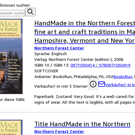
ebnissen suchen
HandMade in the Northern Forest:
fine art and craft traditions in M
Hampshire, Vermont and New Yor
Northern Forest Center
Sprache: Englisch
Verlag: Northern Forest Center (edition ), 2006
ISBN 10 / ISBN 13:
0971050414
/
9780971050419
SOFTCOVER
Anbieter:
BooksRun, Philadelphia, PA, USA
BooksRun
,
Verkäufer/-in k
Verkäufer/-in mit 5 Sternen
Paperback. Zustand: Very Good. It's a well-cared-f
für diese ISBN
signs of wear. All the text is legible, with all pages
Title HandMade in the Northern
Northern Forest Center