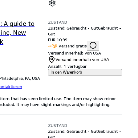
ZUSTAND
 A guide to
Zustand: Gebraucht - Gut
Gebraucht -
aine, New
Gut
EUR 10,99
k
Versand gratis
Versand innerhalb von USA
Versand innerhalb von USA
Anzahl:
1 verfügbar
In den Warenkorb
Philadelphia, PA, USA
ontaktieren
or item that has seen limited use. The item may show minor
 included. It may have slight markings and/or highlighting.
ZUSTAND
Zustand: Gebraucht - Gut
Gebraucht -
Gut