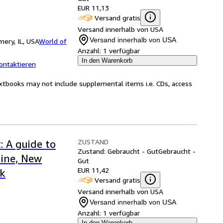
EUR 11,13
Versand gratis
Versand innerhalb von USA
Versand innerhalb von USA
ery, IL, USA
World of
Anzahl:
1 verfügbar
In den Warenkorb
ontaktieren
xtbooks may not include supplemental items i.e. CDs, access
ZUSTAND
 A guide to
Zustand: Gebraucht - Gut
Gebraucht -
aine, New
Gut
EUR 11,42
k
Versand gratis
Versand innerhalb von USA
Versand innerhalb von USA
Anzahl:
1 verfügbar
In den Warenkorb