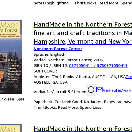
notes/highlighting. ~ ThriftBooks: Read More, Spend
HandMade in the Northern Forest:
fine art and craft traditions in M
Hampshire, Vermont and New Yor
Northern Forest Center
Sprache: Englisch
Verlag: Northern Forest Center, 2006
ISBN 10 / ISBN 13:
0971050414
/
9780971050419
SOFTCOVER
Anbieter:
ThriftBooks-Atlanta, AUSTELL, GA, USA
Thr
AUSTELL, GA, USA
Verkäufer/-in k
Verkäufer/-in mit 5 Sternen
für diese ISBN
Paperback. Zustand: Good. No Jacket. Pages can have
ThriftBooks: Read More, Spend Less.
HandMade in the Northern Forest 