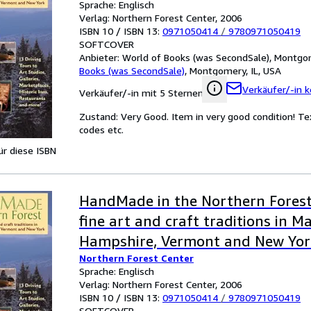
Sprache: Englisch
Verlag: Northern Forest Center, 2006
ISBN 10 / ISBN 13:
0971050414
/
9780971050419
SOFTCOVER
Anbieter:
World of Books (was SecondSale), Montgom
Books (was SecondSale)
,
Montgomery, IL, USA
Verkäufer/-in k
Verkäufer/-in mit 5 Sternen
Zustand: Very Good. Item in very good condition! Te
codes etc.
für diese ISBN
HandMade in the Northern Forest:
fine art and craft traditions in M
Hampshire, Vermont and New Yor
Northern Forest Center
Sprache: Englisch
Verlag: Northern Forest Center, 2006
ISBN 10 / ISBN 13:
0971050414
/
9780971050419
SOFTCOVER