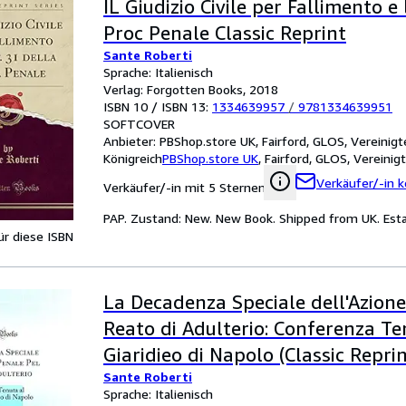
IL Giudizio Civile per Fallimento e 
Proc Penale Classic Reprint
Sante Roberti
Sprache: Italienisch
Verlag: Forgotten Books, 2018
ISBN 10 / ISBN 13:
1334639957
/
9781334639951
SOFTCOVER
Anbieter:
PBShop.store UK, Fairford, GLOS, Vereinigt
Königreich
PBShop.store UK
,
Fairford, GLOS, Vereinig
Verkäufer/-in k
Verkäufer/-in mit 5 Sternen
PAP. Zustand: New. New Book. Shipped from UK. Estab
für diese ISBN
La Decadenza Speciale dell'Azione
Reato di Adulterio: Conferenza Te
Giaridieo di Napolo (Classic Reprin
Sante Roberti
Sprache: Italienisch