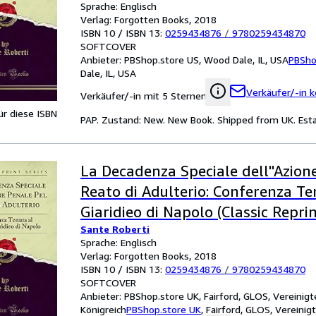
Sprache: Englisch
Verlag: Forgotten Books, 2018
ISBN 10 / ISBN 13:
0259434876
/
9780259434870
SOFTCOVER
Anbieter:
PBShop.store US, Wood Dale, IL, USA
PBSho
Dale, IL, USA
Verkäufer/-in k
Verkäufer/-in mit 5 Sternen
für diese ISBN
PAP. Zustand: New. New Book. Shipped from UK. Estab
La Decadenza Speciale dell''Azion
Reato di Adulterio: Conferenza Te
Giaridieo di Napolo (Classic Reprin
Sante Roberti
Sprache: Englisch
Verlag: Forgotten Books, 2018
ISBN 10 / ISBN 13:
0259434876
/
9780259434870
SOFTCOVER
Anbieter:
PBShop.store UK, Fairford, GLOS, Vereinigt
Königreich
PBShop.store UK
,
Fairford, GLOS, Vereinig