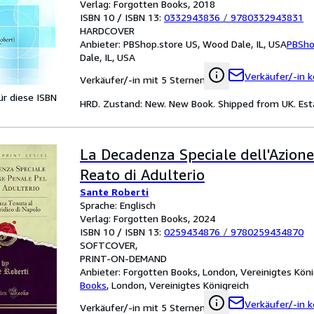
Verlag: Forgotten Books, 2018
ISBN 10 / ISBN 13:
0332943836
/
9780332943831
HARDCOVER
Anbieter:
PBShop.store US, Wood Dale, IL, USA
PBSho
Dale, IL, USA
Verkäufer/-in k
Verkäufer/-in mit 5 Sternen
für diese ISBN
HRD. Zustand: New. New Book. Shipped from UK. Esta
La Decadenza Speciale dell'Azione
Reato di Adulterio
Sante Roberti
Sprache: Englisch
Verlag: Forgotten Books, 2024
ISBN 10 / ISBN 13:
0259434876
/
9780259434870
SOFTCOVER
PRINT-ON-DEMAND
Anbieter:
Forgotten Books, London, Vereinigtes Köni
Books
,
London, Vereinigtes Königreich
Verkäufer/-in k
Verkäufer/-in mit 5 Sternen