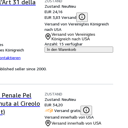
ZUSTAND
l'Art 31 della
Zustand: Neu
Neu
EUR 24,16
EUR 3,83 Versand
Versand von Vereinigtes Königreich
nach USA
Versand von Vereinigtes
Königreich nach USA
Anzahl:
15 verfügbar
es
tes Königreich
In den Warenkorb
ontaktieren
lished seller since 2000.
ZUSTAND
 Penale Pel
Zustand: Neu
Neu
nuta al Cireolo
EUR 34,20
Versand gratis
t)
Versand innerhalb von USA
Versand innerhalb von USA