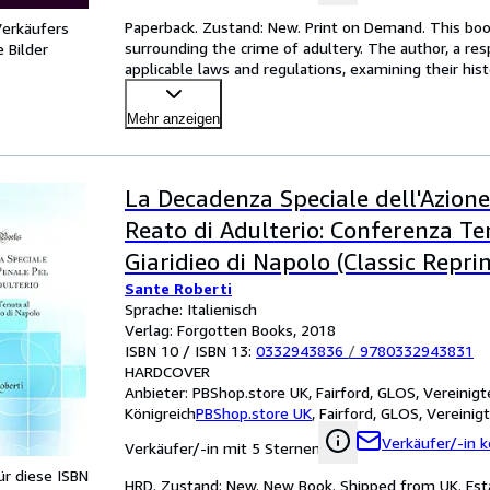
Paperback. Zustand: New. Print on Demand. This boo
Verkäufers
surrounding the crime of adultery. The author, a res
 Bilder
applicable laws and regulations, examining their hist
ethic
…
Mehr anzeigen
La Decadenza Speciale dell'Azione
Reato di Adulterio: Conferenza Te
Giaridieo di Napolo (Classic Reprin
Sante Roberti
Sprache: Italienisch
Verlag: Forgotten Books, 2018
ISBN 10 / ISBN 13:
0332943836
/
9780332943831
HARDCOVER
Anbieter:
PBShop.store UK, Fairford, GLOS, Vereinigt
Königreich
PBShop.store UK
,
Fairford, GLOS, Vereinig
Verkäufer/-in k
Verkäufer/-in mit 5 Sternen
für diese ISBN
HRD. Zustand: New. New Book. Shipped from UK. Esta