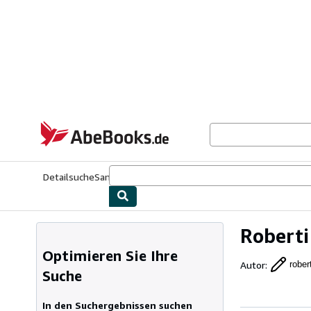
Zum Hauptinhalt
AbeBooks.de
Detailsuche
Sammlungen
Antiquarische Bücher
Kunst & Samm
Roberti
Optimieren Sie Ihre
Autor
:
rober
Suche
In den Suchergebnissen suchen