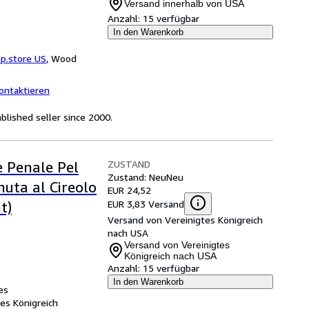
Versand innerhalb von USA
Anzahl:
15 verfügbar
In den Warenkorb
p.store US
,
Wood
ontaktieren
lished seller since 2000.
ZUSTAND
e Penale Pel
Zustand: Neu
Neu
nuta al Cireolo
EUR 24,52
EUR 3,83 Versand
t)
Versand von Vereinigtes Königreich
nach USA
Versand von Vereinigtes
Königreich nach USA
Anzahl:
15 verfügbar
In den Warenkorb
es
tes Königreich