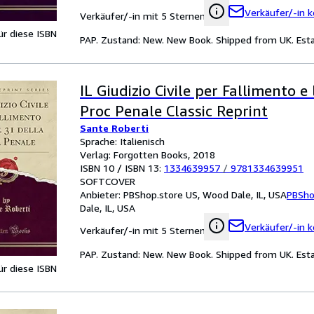
Verkäufer/-in k
Verkäufer/-in mit 5 Sternen
für diese ISBN
PAP. Zustand: New. New Book. Shipped from UK. Estab
IL Giudizio Civile per Fallimento e 
Proc Penale Classic Reprint
Sante Roberti
Sprache: Italienisch
Verlag: Forgotten Books, 2018
ISBN 10 / ISBN 13:
1334639957
/
9781334639951
SOFTCOVER
Anbieter:
PBShop.store US, Wood Dale, IL, USA
PBSho
Dale, IL, USA
Verkäufer/-in k
Verkäufer/-in mit 5 Sternen
PAP. Zustand: New. New Book. Shipped from UK. Estab
für diese ISBN