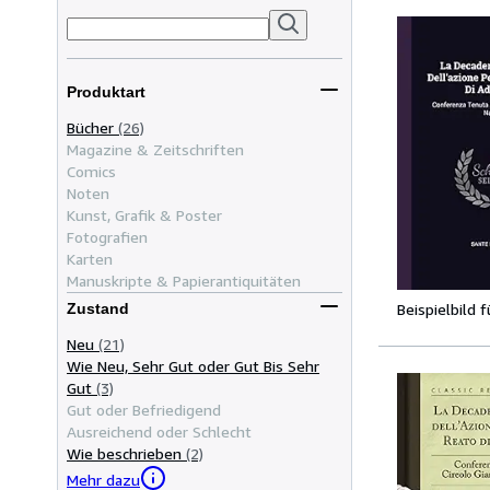
Produktart
Bücher
(26)
Magazine & Zeitschriften
Comics
Noten
Kunst, Grafik & Poster
Fotografien
Karten
Manuskripte & Papierantiquitäten
Beispielbild 
Zustand
Neu
(21)
Wie Neu, Sehr Gut oder Gut Bis Sehr
Gut
(3)
Gut oder Befriedigend
Ausreichend oder Schlecht
Wie beschrieben
(2)
Mehr dazu