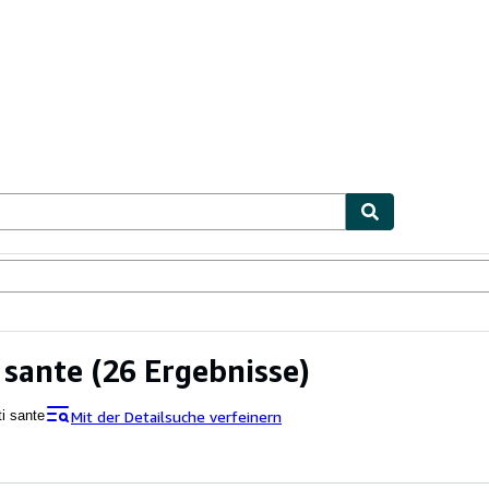
lerstücke
Verkäufer
Verkäufer werden
 sante
(26 Ergebnisse)
Mit der Detailsuche verfeinern
ti sante