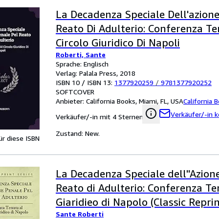
La Decadenza Speciale Dell'azione
Reato Di Adulterio: Conferenza Te
Circolo Giuridico Di Napoli
Roberti, Sante
Sprache: Englisch
Verlag: Palala Press, 2018
ISBN 10 / ISBN 13:
1377920259
/
9781377920252
SOFTCOVER
Anbieter:
California Books, Miami, FL, USA
California 
Verkäufer/-in k
Verkäufer/-in mit 4 Sternen
Zustand: New.
für diese ISBN
La Decadenza Speciale dell''Azion
Reato di Adulterio: Conferenza Te
Giaridieo di Napolo (Classic Reprin
Sante Roberti