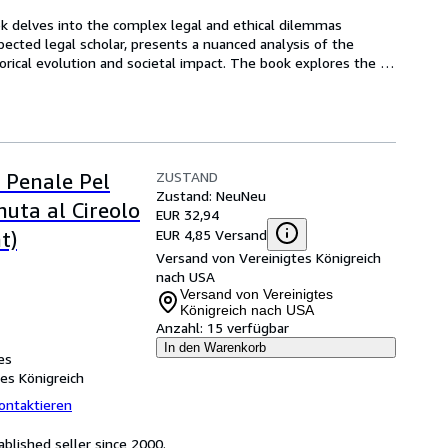
k delves into the complex legal and ethical dilemmas 
pected legal scholar, presents a nuanced analysis of the 
orical evolution and societal impact. The book explores the 
ZUSTAND
 Penale Pel
Zustand: Neu
Neu
nuta al Cireolo
EUR 32,94
EUR 4,85 Versand
t)
Versand von Vereinigtes Königreich
nach USA
Versand von Vereinigtes
Königreich nach USA
Anzahl:
15 verfügbar
In den Warenkorb
es
tes Königreich
ontaktieren
blished seller since 2000.