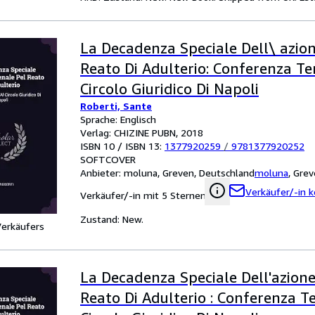
La Decadenza Speciale Dell\ azio
Reato Di Adulterio: Conferenza Te
Circolo Giuridico Di Napoli
Roberti, Sante
Sprache: Englisch
Verlag: CHIZINE PUBN, 2018
ISBN 10 / ISBN 13:
1377920259
/
9781377920252
SOFTCOVER
Anbieter:
moluna, Greven, Deutschland
moluna
,
Grev
Verkäufer/-in k
Verkäufer/-in mit 5 Sternen
Zustand: New.
Verkäufers
La Decadenza Speciale Dell'azione
Reato Di Adulterio : Conferenza T