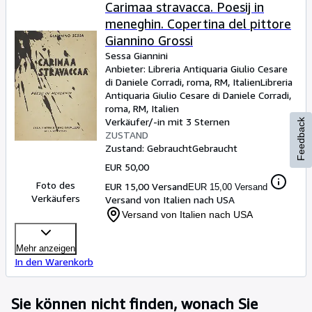
Sammlungen
Carimaa stravacca. Poesij in
meneghin. Copertina del pittore
Antiquarische Bücher
Giannino Grossi
Kunst & Sammlerstücke
Sessa Giannini
Anbieter:
Libreria Antiquaria Giulio Cesare
Verkäufer
di Daniele Corradi, roma, RM, Italien
Libreria
Antiquaria Giulio Cesare di Daniele Corradi
,
Verkäufer werden
roma, RM, Italien
Verkäufer/-in mit 3 Sternen
Feedback
Hilfe
ZUSTAND
Zustand: Gebraucht
SCHLIESSEN
Gebraucht
EUR 50,00
Foto des
EUR 15,00 Versand
EUR 15,00 Versand
Verkäufers
Versand von Italien nach USA
Versand von Italien nach USA
Mehr anzeigen
In den Warenkorb
Sie können nicht finden, wonach Sie