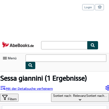
Login
Zum Hauptinhalt
AbeBooks.de
Menü
Nutzerkonto
Sessa giannini
(1 Ergebnisse)
Meine Bestellungen
Mit der Detailsuche verfeinern
Logout
Sortiert nach: Relevanz
Sortiert nach...
Filtern
Detailsuche