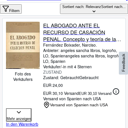
Sammlungen
Sortiert nach: Relevanz
Sortiert nach...
Antiquarische Bücher
Filtern
Kunst & Sammlerstücke
EL ABOGADO ANTE EL
Verkäufer
RECURSO DE CASACIÓN
PENAL. Concepto y teoría de la
Verkäufer werden
casación en materia criminal.
Fernández Boixader, Narciso.
Anbieter:
angeles sancha libros, logroño,
Hilfe
Desarrollo procesal del recurso. El
LO, Spanien
angeles sancha libros
,
logroño,
Feedback
documento auténtico. El recurso
SCHLIESSEN
LO, Spanien
de revisión. Pról. Manuel
Verkäufer/-in mit 4 Sternen
ZUSTAND
Escudero Duato. Rúbrica de
Foto des
Zustand: Gebraucht
Gebraucht
Verkäufers
Manuel Enterría.
EUR 24,00
EUR 30,10 Versand
EUR 30,10 Versand
Versand von Spanien nach USA
Versand von Spanien nach USA
Mehr anzeigen
In den Warenkorb