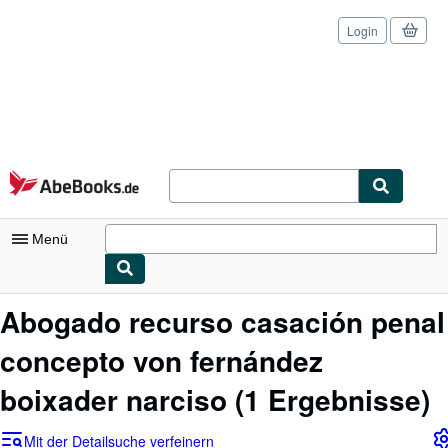
Login
Zum Hauptinhalt
AbeBooks.de
Menü
Nutzerkonto
Abogado recurso casación penal
Meine Bestellungen
concepto von fernández
Logout
boixader narciso
(1 Ergebnisse)
Detailsuche
Mit der Detailsuche verfeinern