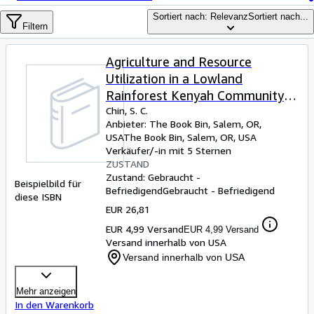
Sammlungen
Sortiert nach: Relevanz
Sortiert nach...
Antiquarische Bücher
Filtern
Kunst & Sammlerstücke
Agriculture and Resource
Verkäufer
Utilization in a Lowland
Rainforest Kenyah Community
Verkäufer werden
(The Sarawak Museum Journal)
Chin, S. C.
Anbieter:
The Book Bin, Salem, OR,
Hilfe
USA
The Book Bin
,
Salem, OR, USA
SCHLIESSEN
Verkäufer/-in mit 5 Sternen
ZUSTAND
Zustand: Gebraucht -
Beispielbild für
Befriedigend
Gebraucht - Befriedigend
diese ISBN
EUR 26,81
EUR 4,99 Versand
EUR 4,99 Versand
Versand innerhalb von USA
Versand innerhalb von USA
Mehr anzeigen
In den Warenkorb