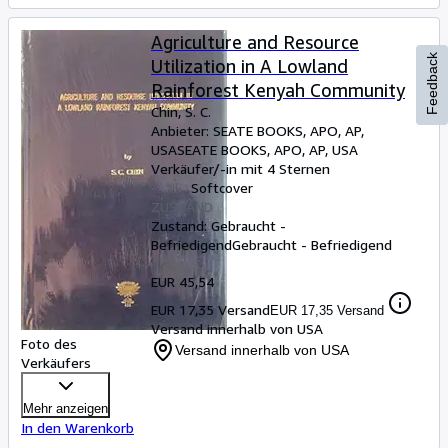
Agriculture and Resource
Feedback
Utilization in A Lowland
Rainforest Kenyah Community
Chin, S. C.
Anbieter:
SEATE BOOKS, APO, AP,
USA
SEATE BOOKS
,
APO, AP, USA
Verkäufer/-in mit 4 Sternen
Softcover
ZUSTAND
Zustand: Gebraucht -
Befriedigend
Gebraucht - Befriedigend
EUR 45,54
EUR 17,35 Versand
EUR 17,35 Versand
Versand innerhalb von USA
Foto des
Versand innerhalb von USA
Verkäufers
Mehr anzeigen
In den Warenkorb