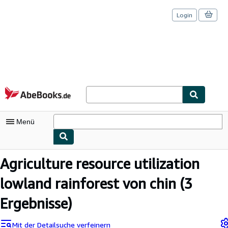
Login
Zum Hauptinhalt
AbeBooks.de
Menü
Nutzerkonto
Agriculture resource utilization
Meine Bestellungen
lowland rainforest von chin
(3
Logout
Ergebnisse)
Detailsuche
Mit der Detailsuche verfeinern