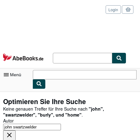
Login
Zum Hauptinhalt
AbeBooks.de
Menü
Nutzerkonto
Optimieren Sie Ihre Suche
Meine Bestellungen
Keine genauen Treffer für Ihre Suche nach
"
john
"
,
"
swartzwelder
"
,
"
burly
"
,
und
"
home
"
.
Logout
Autor
Detailsuche