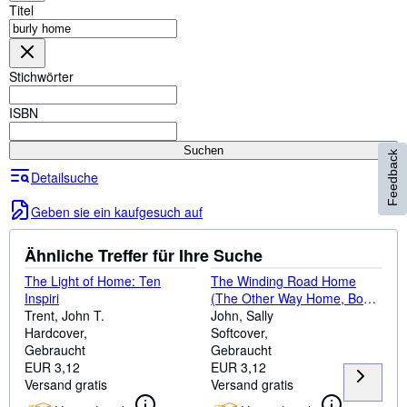
Sammlungen
Titel
Antiquarische Bücher
Kunst & Sammlerstücke
Stichwörter
Verkäufer
ISBN
Verkäufer werden
Suchen
Feedback
Hilfe
Detailsuche
SCHLIESSEN
Geben sie ein kaufgesuch auf
Ähnliche Treffer für Ihre Suche
The Light of Home: Ten
The Winding Road Home
Inspiri
(The Other Way Home, Book
Trent, John T.
4)
John, Sally
Hardcover
Softcover
Gebraucht
Gebraucht
EUR 3,12
EUR 3,12
Versand gratis
Versand gratis