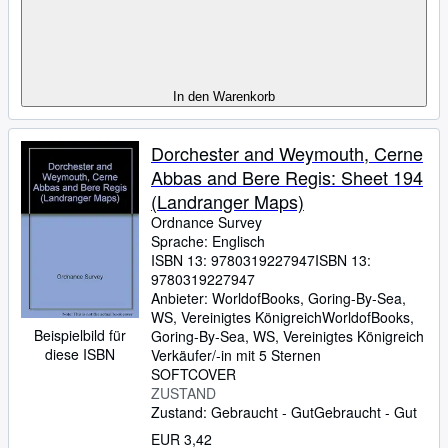
In den Warenkorb
Dorchester and Weymouth, Cerne
Abbas and Bere Regis: Sheet 194
(Landranger Maps)
Ordnance Survey
Sprache: Englisch
ISBN 13:
9780319227947
ISBN 13:
9780319227947
Anbieter:
WorldofBooks, Goring-By-Sea,
WS, Vereinigtes Königreich
WorldofBooks
,
Beispielbild für
Goring-By-Sea, WS, Vereinigtes Königreich
diese ISBN
Verkäufer/-in mit 5 Sternen
SOFTCOVER
ZUSTAND
Zustand: Gebraucht - Gut
Gebraucht - Gut
EUR 3,42