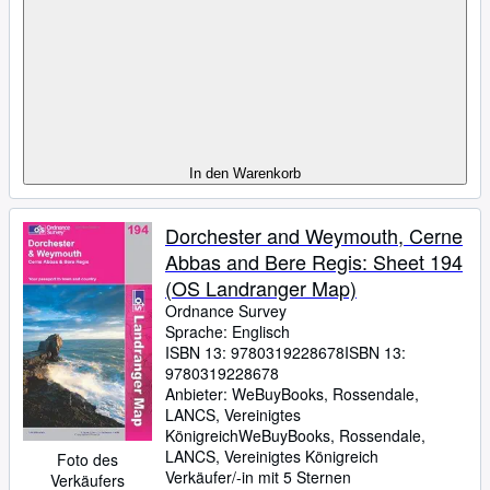
In den Warenkorb
Dorchester and Weymouth, Cerne
Abbas and Bere Regis: Sheet 194
(OS Landranger Map)
Ordnance Survey
Sprache: Englisch
ISBN 13:
9780319228678
ISBN 13:
9780319228678
Anbieter:
WeBuyBooks, Rossendale,
LANCS, Vereinigtes
Königreich
WeBuyBooks
,
Rossendale,
LANCS, Vereinigtes Königreich
Foto des
Verkäufer/-in mit 5 Sternen
Verkäufers