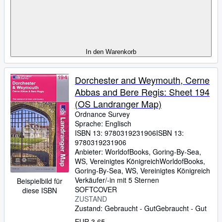
In den Warenkorb
Dorchester and Weymouth, Cerne
Abbas and Bere Regis: Sheet 194
(OS Landranger Map)
Ordnance Survey
Sprache: Englisch
ISBN 13:
9780319231906
ISBN 13:
9780319231906
Anbieter:
WorldofBooks, Goring-By-Sea,
WS, Vereinigtes Königreich
WorldofBooks
,
Goring-By-Sea, WS, Vereinigtes Königreich
Verkäufer/-in mit 5 Sternen
Beispielbild für
SOFTCOVER
diese ISBN
ZUSTAND
Zustand: Gebraucht - Gut
Gebraucht - Gut
EUR 3,65