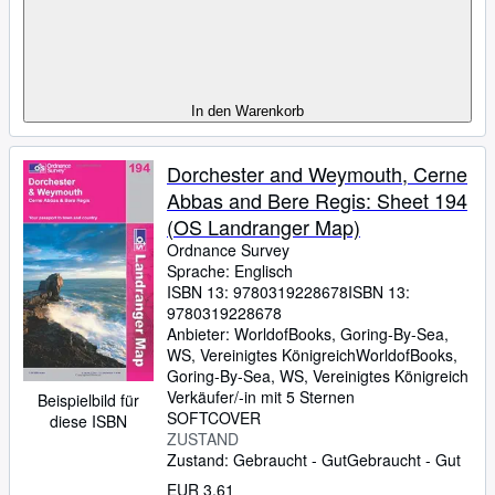
In den Warenkorb
Dorchester and Weymouth, Cerne
Abbas and Bere Regis: Sheet 194
(OS Landranger Map)
Ordnance Survey
Sprache: Englisch
ISBN 13:
9780319228678
ISBN 13:
9780319228678
Anbieter:
WorldofBooks, Goring-By-Sea,
WS, Vereinigtes Königreich
WorldofBooks
,
Goring-By-Sea, WS, Vereinigtes Königreich
Verkäufer/-in mit 5 Sternen
Beispielbild für
SOFTCOVER
diese ISBN
ZUSTAND
Zustand: Gebraucht - Gut
Gebraucht - Gut
EUR 3,61