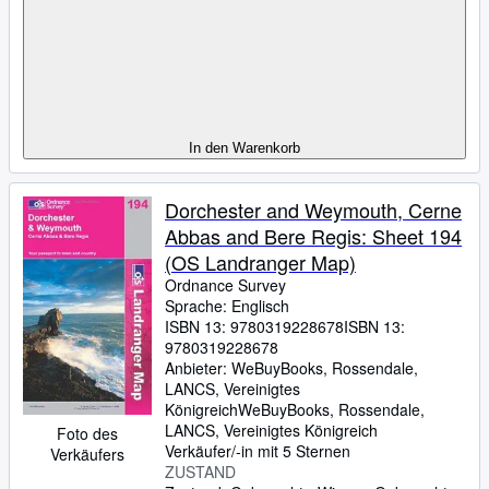
In den Warenkorb
Dorchester and Weymouth, Cerne
Abbas and Bere Regis: Sheet 194
(OS Landranger Map)
Ordnance Survey
Sprache: Englisch
ISBN 13:
9780319228678
ISBN 13:
9780319228678
Anbieter:
WeBuyBooks, Rossendale,
LANCS, Vereinigtes
Königreich
WeBuyBooks
,
Rossendale,
LANCS, Vereinigtes Königreich
Foto des
Verkäufer/-in mit 5 Sternen
Verkäufers
ZUSTAND