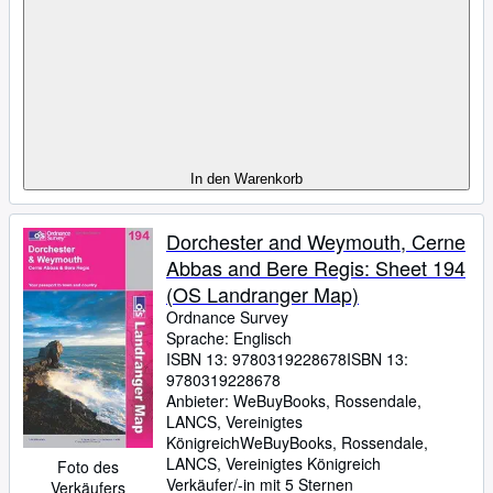
In den Warenkorb
Dorchester and Weymouth, Cerne
Abbas and Bere Regis: Sheet 194
(OS Landranger Map)
Ordnance Survey
Sprache: Englisch
ISBN 13:
9780319228678
ISBN 13:
9780319228678
Anbieter:
WeBuyBooks, Rossendale,
LANCS, Vereinigtes
Königreich
WeBuyBooks
,
Rossendale,
LANCS, Vereinigtes Königreich
Foto des
Verkäufer/-in mit 5 Sternen
Verkäufers