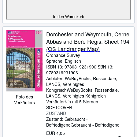
In den Warenkorb
Dorchester and Weymouth, Cerne
Abbas and Bere Regis: Sheet 194
(OS Landranger Map)
Ordnance Survey
Sprache: Englisch
ISBN 13:
9780319231906
ISBN 13:
9780319231906
Anbieter:
WeBuyBooks, Rossendale,
LANCS, Vereinigtes
Königreich
WeBuyBooks
,
Rossendale,
LANCS, Vereinigtes Königreich
Foto des
Verkäufer/-in mit 5 Sternen
Verkäufers
SOFTCOVER
ZUSTAND
Zustand: Gebraucht -
Befriedigend
Gebraucht - Befriedigend
EUR 4,05