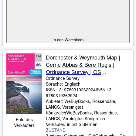
In den Warenkorb
Dorchester & Weymouth Map |
Cerne Abbas & Bere Regis |
Ordnance Survey | OS
Landranger Map 194 | England |
Ordnance Survey
Sprache: Englisch
Walks | Cycling | Days Out | Maps
ISBN 13:
9780319262924
ISBN 13:
| Adventure
9780319262924
Anbieter:
WeBuyBooks, Rossendale,
LANCS, Vereinigtes
Königreich
WeBuyBooks
,
Rossendale,
LANCS, Vereinigtes Königreich
Foto des
Verkäufer/-in mit 5 Sternen
Verkäufers
ZUSTAND
Zustand: Gebraucht - Gut
Gebraucht - Gut