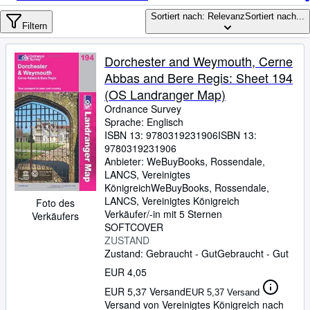
Sammlungen
Sortiert nach: Relevanz
Sortiert nach...
Antiquarische Bücher
Filtern
Kunst & Sammlerstücke
Dorchester and Weymouth, Cerne
Verkäufer
Abbas and Bere Regis: Sheet 194
(OS Landranger Map)
Verkäufer werden
Ordnance Survey
Sprache: Englisch
Hilfe
ISBN 13:
9780319231906
ISBN 13:
SCHLIESSEN
9780319231906
Anbieter:
WeBuyBooks, Rossendale,
LANCS, Vereinigtes
Königreich
WeBuyBooks
,
Rossendale,
LANCS, Vereinigtes Königreich
Foto des
Verkäufer/-in mit 5 Sternen
Verkäufers
SOFTCOVER
ZUSTAND
Zustand: Gebraucht - Gut
Gebraucht - Gut
EUR 4,05
EUR 5,37 Versand
EUR 5,37 Versand
Versand von Vereinigtes Königreich nach