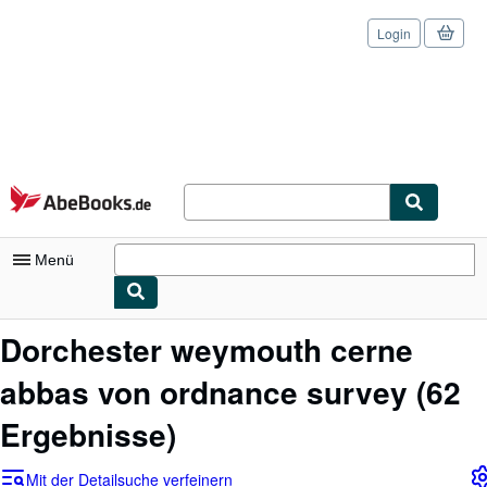
Login
Zum Hauptinhalt
AbeBooks.de
Menü
Nutzerkonto
Dorchester weymouth cerne
Meine Bestellungen
abbas von ordnance survey
(62
Logout
Ergebnisse)
Detailsuche
Mit der Detailsuche verfeinern