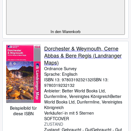
In den Warenkorb
Dorchester & Weymouth, Cerne
Abbas & Bere Regis (Landranger
Maps)
Ordnance Survey
Sprache: Englisch
ISBN 13:
9780319232132
ISBN 13:
9780319232132
Anbieter:
Better World Books Ltd,
Dunfermline, Vereinigtes Königreich
Better
World Books Ltd
,
Dunfermline, Vereinigtes
Königreich
Beispielbild für
Verkäufer/-in mit 5 Sternen
diese ISBN
SOFTCOVER
ZUSTAND
Zustand: Gebraucht - Gut
Gebraucht - Gut