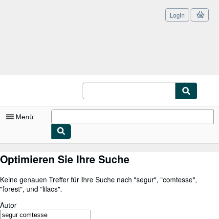
Login
Zum Hauptinhalt
AbeBooks.de
Menü
Nutzerkonto
Optimieren Sie Ihre Suche
Meine Bestellungen
Keine genauen Treffer für Ihre Suche nach
"
segur
"
,
"
comtesse
"
,
Logout
"
forest
"
,
und
"
lilacs
"
.
Detailsuche
Autor