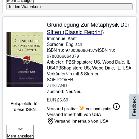
Mehr anzeigen
In den Warenkorb
Grundlegung Zur Metaphysik Der
Sitten (Classic Reprint)
Immanuel Kant
Sprache: Englisch
ISBN 13:
9780366864379
ISBN 13:
9780366864379
Anbieter:
PBShop.store US, Wood Dale, IL,
USA
PBShop.store US
,
Wood Dale, IL, USA
Verkäufer/-in mit 5 Sternen
SOFTCOVER
ZUSTAND
Zustand: Neu
Neu
Feedback
EUR 26,69
Beispielbild für
Versand gratis
diese ISBN
Versand gratis
Versand innerhalb von USA
Versand innerhalb von USA
Mehr anzeigen