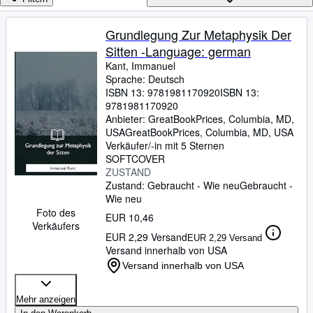
Sammlungen
Antiquarische Bücher
Grundlegung Zur Metaphysik Der
Sitten -Language: german
Kunst & Sammlerstücke
Kant, Immanuel
Verkäufer
Sprache: Deutsch
ISBN 13:
9781981170920
ISBN 13:
Verkäufer werden
9781981170920
Anbieter:
GreatBookPrices, Columbia, MD,
Hilfe
USA
GreatBookPrices
,
Columbia, MD, USA
Verkäufer/-in mit 5 Sternen
SCHLIESSEN
SOFTCOVER
ZUSTAND
Zustand: Gebraucht - Wie neu
Gebraucht -
Wie neu
Foto des
EUR 10,46
Verkäufers
EUR 2,29 Versand
EUR 2,29 Versand
Versand innerhalb von USA
Versand innerhalb von USA
Mehr anzeigen