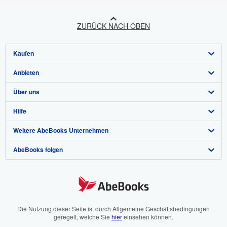
ZURÜCK NACH OBEN
Kaufen
Anbieten
Detailsuche
Über uns
Sammlungen
Verkäufer werden
Hilfe
Nutzerkonto
Partnerprogramm
Über uns / Impressum
Weitere AbeBooks Unternehmen
Meine Bestellungen
Empfehlen Sie einen Verkäufer
Presse
Hilfebereich
AbeBooks folgen
Warenkorb
Karriere
Kundenservice
AbeBooks.com
Datenschutzerklärung
AbeBooks.co.uk
Cookie-Einstellungen
AbeBooks.fr
Cookie-Hinweis
AbeBooks.it
Die Nutzung dieser Seite ist durch Allgemeine Geschäftsbedingungen
geregelt, welche Sie
hier
einsehen können.
Barrierefreiheit
AbeBooks Aus/NZ