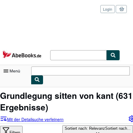
Login
Zum Hauptinhalt
AbeBooks.de
Menü
Nutzerkonto
Grundlegung sitten von kant
(631
Meine Bestellungen
Ergebnisse)
Logout
Mit der Detailsuche verfeinern
Detailsuche
Sortiert nach: Relevanz
Sortiert nach...
Filtern