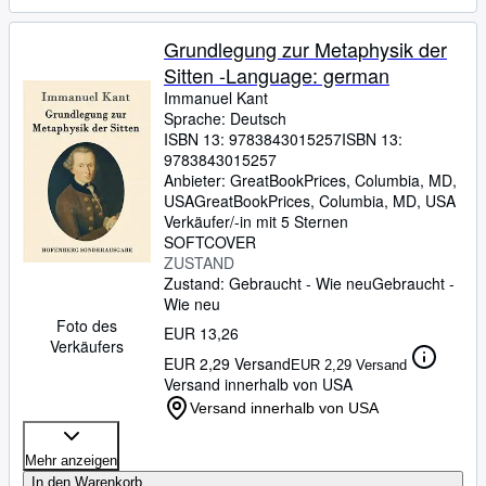
Grundlegung zur Metaphysik der
Sitten -Language: german
Immanuel Kant
Sprache: Deutsch
ISBN 13:
9783843015257
ISBN 13:
9783843015257
Anbieter:
GreatBookPrices, Columbia, MD,
USA
GreatBookPrices
,
Columbia, MD, USA
Verkäufer/-in mit 5 Sternen
SOFTCOVER
ZUSTAND
Zustand: Gebraucht - Wie neu
Gebraucht -
Wie neu
Foto des
EUR 13,26
Verkäufers
EUR 2,29 Versand
EUR 2,29 Versand
Versand innerhalb von USA
Versand innerhalb von USA
Mehr anzeigen
In den Warenkorb