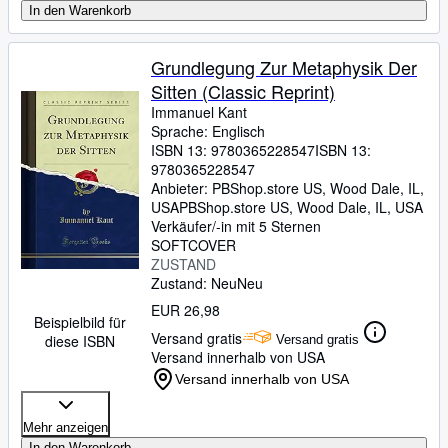
In den Warenkorb
Grundlegung Zur Metaphysik Der
Sitten (Classic Reprint)
Immanuel Kant
Sprache: Englisch
ISBN 13:
9780365228547
ISBN 13:
9780365228547
Anbieter:
PBShop.store US, Wood Dale, IL,
USA
PBShop.store US
,
Wood Dale, IL, USA
Verkäufer/-in mit 5 Sternen
SOFTCOVER
ZUSTAND
Zustand: Neu
Neu
EUR 26,98
Beispielbild für
Versand gratis
diese ISBN
Versand gratis
Versand innerhalb von USA
Versand innerhalb von USA
Mehr anzeigen
In den Warenkorb