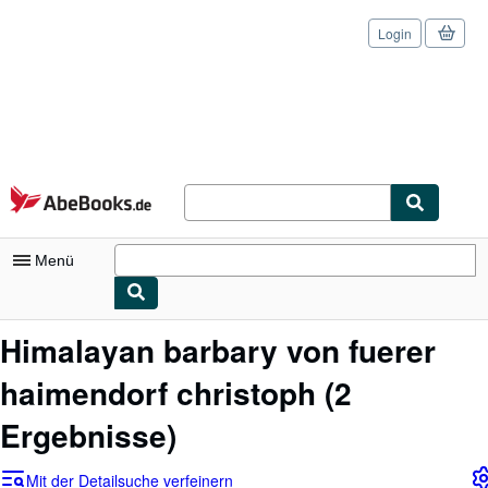
Login
Zum Hauptinhalt
AbeBooks.de
Menü
Nutzerkonto
Himalayan barbary von fuerer
Meine Bestellungen
haimendorf christoph
(2
Logout
Ergebnisse)
Detailsuche
Mit der Detailsuche verfeinern