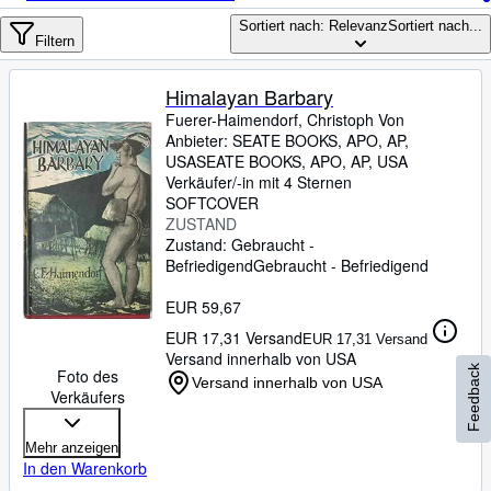
Sammlungen
Sortiert nach: Relevanz
Sortiert nach...
Antiquarische Bücher
Filtern
Kunst & Sammlerstücke
Himalayan Barbary
Verkäufer
Fuerer-Haimendorf, Christoph Von
Anbieter:
SEATE BOOKS, APO, AP,
Verkäufer werden
USA
SEATE BOOKS
,
APO, AP, USA
Verkäufer/-in mit 4 Sternen
Hilfe
SOFTCOVER
ZUSTAND
SCHLIESSEN
Zustand: Gebraucht -
Befriedigend
Gebraucht - Befriedigend
EUR 59,67
EUR 17,31 Versand
EUR 17,31 Versand
Versand innerhalb von USA
Feedback
Foto des
Versand innerhalb von USA
Verkäufers
Mehr anzeigen
In den Warenkorb