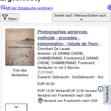
Sammlungen
Mit der Detailsuche verfeinern
Antiquarische Bücher
Sortiert nach: Relevanz
Sortiert nach...
Kunst & Sammlerstücke
Filtern
Verkäufer
Photographies aeriennes.
Verkäufer werden
methode - procedes -
interpretation - l'etude de l'homme
Hilfe
sur la terre
Chombart De Lauwe
SCHLIESSEN
Anbieter:
LE GRAND CHENE,
CHAMBORAND, Frankreich
LE GRAND
CHENE
,
CHAMBORAND, Frankreich
Verkäufer/-in mit 3 Sternen
Foto des
ZUSTAND
Verkäufers
Zustand: Gebraucht - Gut
Gebraucht - Gut
EUR 30,00
Feedback
EUR 12,00 Versand
EUR 12,00 Versand
Versand von Frankreich nach USA
Versand von Frankreich nach USA