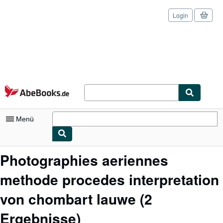
Login
Zum Hauptinhalt
AbeBooks.de
Menü
Nutzerkonto
Photographies aeriennes
Meine Bestellungen
methode procedes interpretation
Logout
von chombart lauwe
(2
Detailsuche
Ergebnisse)