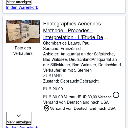
Mehr anzeigen
In den Warenkorb
Photographies Aeriennes :
Methode - Procedes -
Interpretation - L'Etude De
L'Homme Sure La Terre.
Chombart de Lauwe, Paul
Foto des
Sprache: Französisch
Verkäufers
Anbieter:
Antiquariat an der Stiftskirche,
Bad Waldsee, Deutschland
Antiquariat an
der Stiftskirche
,
Bad Waldsee, Deutschland
Verkäufer/-in mit 5 Sternen
ZUSTAND
Zustand: Gebraucht
Gebraucht
EUR 20,00
EUR 30,00 Versand
EUR 30,00 Versand
Versand von Deutschland nach USA
Versand von Deutschland nach USA
Mehr anzeigen
In den Warenkorb