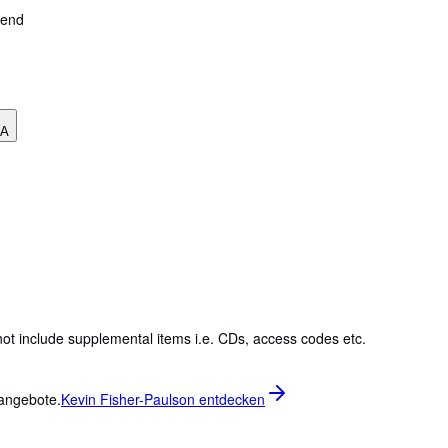
gend
SA
ot include supplemental items i.e. CDs, access codes etc.
rangebote.
Kevin Fisher-Paulson entdecken