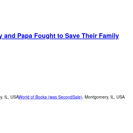
y and Papa Fought to Save Their Family
y, IL, USA
World of Books (was SecondSale)
,
Montgomery, IL, USA