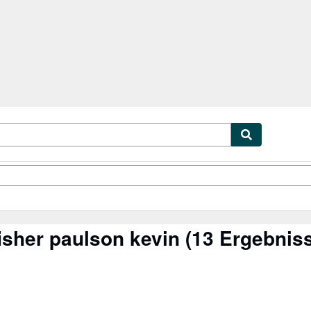
lerstücke
Verkäufer
Verkäufer werden
isher paulson kevin
(13 Ergebnis