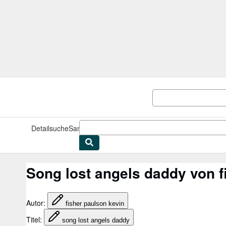
Zum Hauptinhalt
AbeBooks.de
Detailsuche
Sammlungen
Antiquarische Bücher
Kunst & Samm
Song lost angels daddy von f
Autor
:
fisher paulson kevin
Titel
:
song lost angels daddy