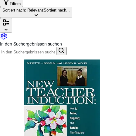
Sammlungen
Filtern
Sortiert nach: Relevanz
Sortiert nach...
Antiquarische Bücher
Kunst & Sammlerstücke
Verkäufer
Verkäufer werden
In den Suchergebnissen suchen
Hilfe
SCHLIESSEN