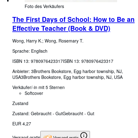
Foto des Verkäufers
The First Days of School: How to Be an
Effective Teacher (Book & DVD)
Wong, Harry K.
;
Wong, Rosemary T.
Sprache: Englisch
ISBN 13:
9780976423317
ISBN 13: 9780976423317
Anbieter:
3Brothers Bookstore, Egg harbor township, NJ,
USA
3Brothers Bookstore
,
Egg harbor township, NJ, USA
Verkäufer/-in mit 5 Sternen
Softcover
Zustand
Zustand: Gebraucht - Gut
Gebraucht - Gut
EUR 4,27
Versand gratis
Versand gratis