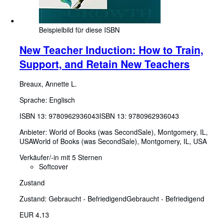
Beispielbild für diese ISBN
New Teacher Induction: How to Train,
Support, and Retain New Teachers
Breaux, Annette L.
Sprache: Englisch
ISBN 13:
9780962936043
ISBN 13: 9780962936043
Anbieter:
World of Books (was SecondSale), Montgomery, IL,
USA
World of Books (was SecondSale)
,
Montgomery, IL, USA
Verkäufer/-in mit 5 Sternen
Softcover
Zustand
Zustand: Gebraucht - Befriedigend
Gebraucht - Befriedigend
EUR 4,13