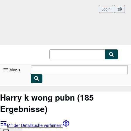
Login
Zum Hauptinhalt
AbeBooks.de
Menü
Nutzerkonto
Harry k wong pubn
(185
Meine Bestellungen
Ergebnisse)
Logout
Detailsuche
Mit der Detailsuche verfeinern