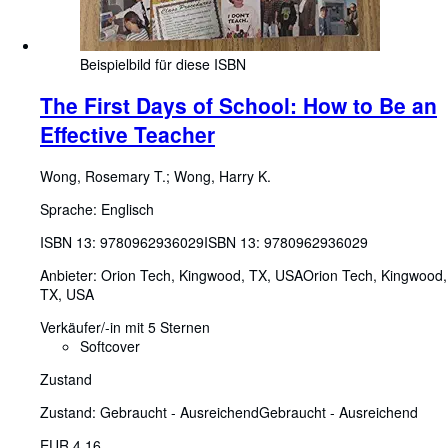
Beispielbild für diese ISBN
The First Days of School: How to Be an
Effective Teacher
Wong, Rosemary T.
;
Wong, Harry K.
Sprache: Englisch
ISBN 13:
9780962936029
ISBN 13: 9780962936029
Anbieter:
Orion Tech, Kingwood, TX, USA
Orion Tech
,
Kingwood,
TX, USA
Verkäufer/-in mit 5 Sternen
Softcover
Zustand
Zustand: Gebraucht - Ausreichend
Gebraucht - Ausreichend
EUR 4,16