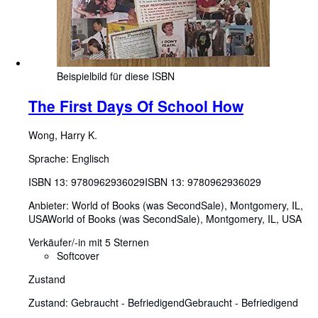
Beispielbild für diese ISBN
The First Days Of School How
Wong, Harry K.
Sprache: Englisch
ISBN 13:
9780962936029
ISBN 13: 9780962936029
Anbieter:
World of Books (was SecondSale), Montgomery, IL,
USA
World of Books (was SecondSale)
,
Montgomery, IL, USA
Verkäufer/-in mit 5 Sternen
Softcover
Zustand
Zustand: Gebraucht - Befriedigend
Gebraucht - Befriedigend