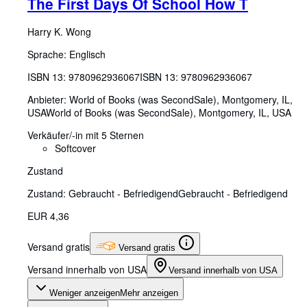
The First Days Of School How T
Harry K. Wong
Sprache: Englisch
ISBN 13:
9780962936067
ISBN 13: 9780962936067
Anbieter:
World of Books (was SecondSale), Montgomery, IL,
USA
World of Books (was SecondSale)
,
Montgomery, IL, USA
Verkäufer/-in mit 5 Sternen
Softcover
Zustand
Zustand: Gebraucht - Befriedigend
Gebraucht - Befriedigend
EUR 4,36
Versand gratis
Versand gratis
Versand innerhalb von USA
Versand innerhalb von USA
Weniger anzeigen
Mehr anzeigen