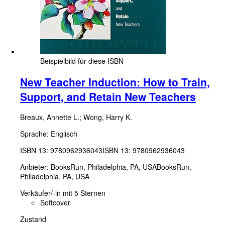
Beispielbild für diese ISBN
New Teacher Induction: How to Train,
Support, and Retain New Teachers
Breaux, Annette L.
;
Wong, Harry K.
Sprache: Englisch
ISBN 13:
9780962936043
ISBN 13: 9780962936043
Anbieter:
BooksRun, Philadelphia, PA, USA
BooksRun
,
Philadelphia, PA, USA
Verkäufer/-in mit 5 Sternen
Softcover
Zustand