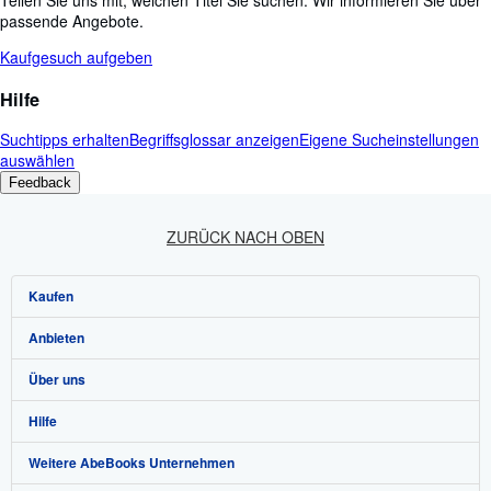
Teilen Sie uns mit, welchen Titel Sie suchen. Wir informieren Sie über
passende Angebote.
Kaufgesuch aufgeben
Hilfe
Suchtipps erhalten
Begriffsglossar anzeigen
Eigene Sucheinstellungen
auswählen
Feedback
ZURÜCK NACH OBEN
Kaufen
Anbieten
Detailsuche
Über uns
Sammlungen
Verkäufer werden
Hilfe
Nutzerkonto
Partnerprogramm
Über uns / Impressum
Weitere AbeBooks Unternehmen
Meine Bestellungen
Empfehlen Sie einen Verkäufer
Presse
Hilfebereich