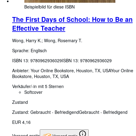
Beispielbild für diese ISBN
The First Days of School: How to Be an
Effective Teacher
Wong, Harry K.
;
Wong, Rosemary T.
Sprache: Englisch
ISBN 13:
9780962936029
ISBN 13: 9780962936029
Anbieter:
Your Online Bookstore, Houston, TX, USA
Your Online
Bookstore
,
Houston, TX, USA
Verkäufer/-in mit 5 Sternen
Softcover
Zustand
Zustand: Gebraucht - Befriedigend
Gebraucht - Befriedigend
EUR 4,16
Versand gratis