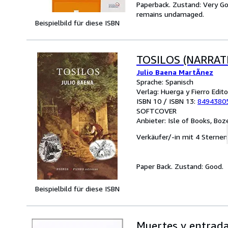
Paperback. Zustand: Very Goo
remains undamaged.
Beispielbild für diese ISBN
TOSILOS (NARRATIV
Julio Baena MartÃnez
Sprache: Spanisch
Verlag: Huerga y Fierro Edi
ISBN 10 / ISBN 13:
8494380
SOFTCOVER
Anbieter:
Isle of Books, Bo
Verkäufer/-in mit 4 Sternen
Paper Back. Zustand: Good.
Beispielbild für diese ISBN
Muertes y entrada