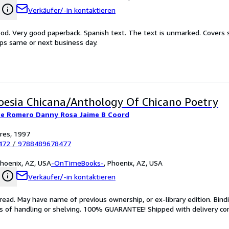
Verkäufer/-in kontaktieren
od. Very good paperback. Spanish text. The text is unmarked. Covers 
ips same or next business day.
oesia Chicana/Anthology Of Chicano Poetry
ie Romero Danny Rosa Jaime B Coord
ores, 1997
472
/
9788489678477
hoenix, AZ, USA
-OnTimeBooks-
,
Phoenix, AZ, USA
Verkäufer/-in kontaktieren
ead. May have name of previous ownership, or ex-library edition. Bindin
ns of handling or shelving. 100% GUARANTEE! Shipped with delivery conf