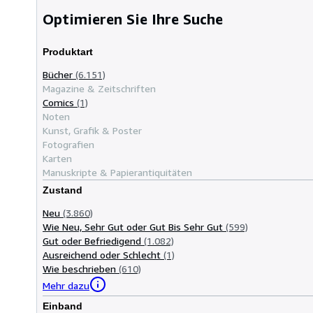
Optimieren Sie Ihre Suche
Produktart
Bücher
(6.151)
Magazine & Zeitschriften
Comics
(1)
Noten
Kunst, Grafik & Poster
Fotografien
Karten
Manuskripte & Papierantiquitäten
Zustand
Neu
(3.860)
Wie Neu, Sehr Gut oder Gut Bis Sehr Gut
(599)
Gut oder Befriedigend
(1.082)
Ausreichend oder Schlecht
(1)
Wie beschrieben
(610)
Mehr dazu
Einband