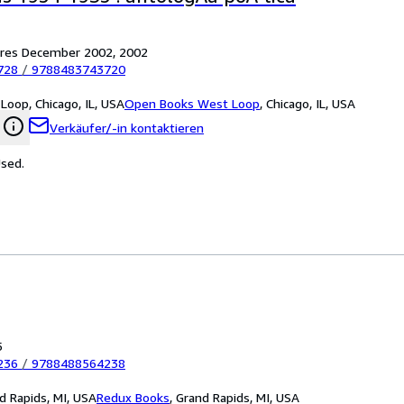
tores December 2002, 2002
728
/
9788483743720
oop, Chicago, IL, USA
Open Books West Loop
,
Chicago, IL, USA
Verkäufer/-in kontaktieren
Used.
5
236
/
9788488564238
d Rapids, MI, USA
Redux Books
,
Grand Rapids, MI, USA