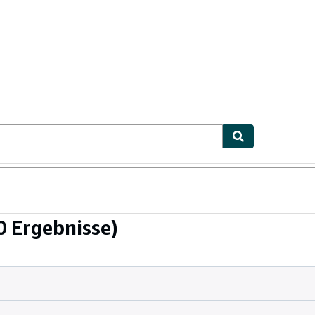
lerstücke
Verkäufer
Verkäufer werden
0 Ergebnisse)