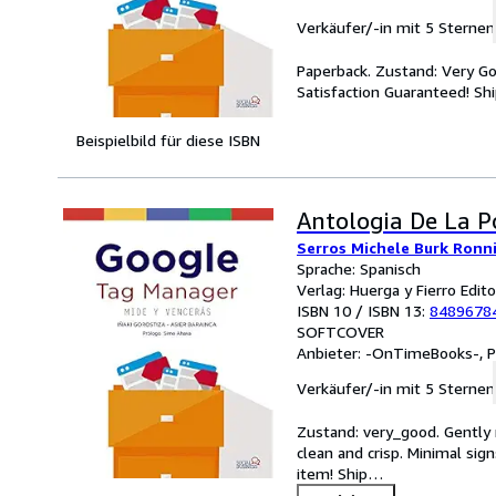
Verkäufer/-in mit 5 Sternen
Paperback. Zustand: Very Go
Satisfaction Guaranteed! Sh
Beispielbild für diese ISBN
Antologia De La P
Serros Michele Burk Ronn
Sprache: Spanisch
Verlag: Huerga y Fierro Edit
ISBN 10 / ISBN 13:
8489678
SOFTCOVER
Anbieter:
-OnTimeBooks-, P
Verkäufer/-in mit 5 Sternen
Zustand: very_good. Gently r
clean and crisp. Minimal sig
item! Ship
…