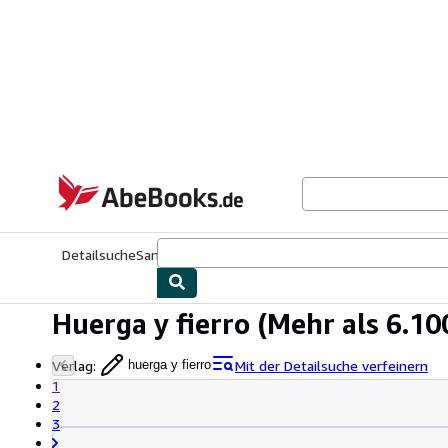
Zum Hauptinhalt
AbeBooks.de
Detailsuche
Sammlungen
Antiquarische Bücher
Kunst & Samm
Huerga y fierro
(Mehr als 6.10
Verlag
:
Mit der Detailsuche verfeinern
huerga y fierro
1
2
3