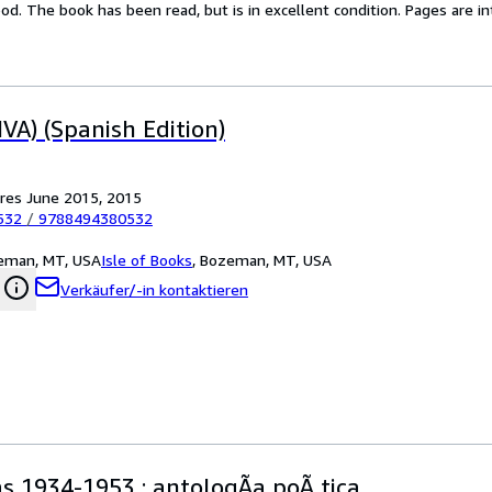
d. The book has been read, but is in excellent condition. Pages are i
A) (Spanish Edition)
tores June 2015, 2015
532
/
9788494380532
zeman, MT, USA
Isle of Books
,
Bozeman, MT, USA
Verkäufer/-in kontaktieren
s 1934-1953 : antologÃa poÃ tica