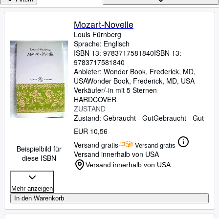
Sammlungen
Antiquarische Bücher
Mozart-Novelle
Louis Fürnberg
Kunst & Sammlerstücke
Sprache: Englisch
Verkäufer
ISBN 13:
9783717581840
ISBN 13:
9783717581840
Verkäufer werden
Anbieter:
Wonder Book, Frederick, MD,
USA
Wonder Book
,
Frederick, MD, USA
Hilfe
Verkäufer/-in mit 5 Sternen
HARDCOVER
SCHLIESSEN
ZUSTAND
Zustand: Gebraucht - Gut
Gebraucht - Gut
EUR 10,56
Versand gratis
Versand gratis
Beispielbild für
Versand innerhalb von USA
diese ISBN
Versand innerhalb von USA
Mehr anzeigen
In den Warenkorb