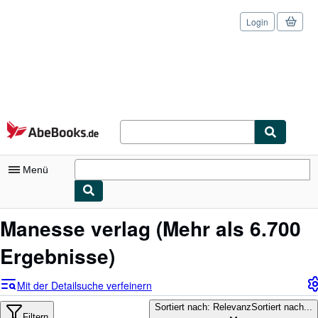
Login
Zum Hauptinhalt
AbeBooks.de
Menü
Nutzerkonto
Manesse verlag
(Mehr als 6.700
Meine Bestellungen
Ergebnisse)
Logout
Mit der Detailsuche verfeinern
Detailsuche
Sortiert nach: Relevanz
Sortiert nach...
Filtern