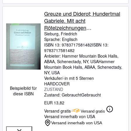
Greuze und Diderot; Hundertmal
Gabriele. Mit acht
Rötelzeichnungen
[Rotelzeichnungen] von Jean-
Sieburg, Friedrich
Sprache: Englisch
Baptiste Greuze und mit einem
ISBN 13:
9783717581482
ISBN 13:
Nachwort von Dietmar Jaegle
9783717581482
Anbieter:
Hammer Mountain Book Halls,
ABAA, Schenectady, NY, USA
Hammer
Mountain Book Halls, ABAA
,
Schenectady,
NY, USA
Verkäufer/-in mit 5 Sternen
HARDCOVER
Beispielbild für
ZUSTAND
diese ISBN
Zustand: Gebraucht
Gebraucht
EUR 13,82
Versand gratis
Versand gratis
Versand innerhalb von USA
Versand innerhalb von USA