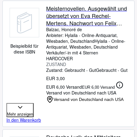
Meisternovellen. Ausgewählt und
übersetzt von Eva Rechel-
Mertens. Nachwort von Felix
Stössinger. Manesse Band
Balzac, Honoré de
Anbieter:
Hylaila - Online-Antiquariat,
Wiesbaden, Deutschland
Hylaila - Online-
Beispielbild für
Antiquariat
,
Wiesbaden, Deutschland
diese ISBN
Verkäufer/-in mit 4 Sternen
HARDCOVER
ZUSTAND
Zustand: Gebraucht - Gut
Gebraucht - Gut
EUR 3,00
EUR 6,00 Versand
EUR 6,00 Versand
Versand von Deutschland nach USA
Versand von Deutschland nach USA
Mehr anzeigen
In den Warenkorb