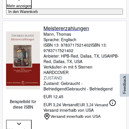
Mehr anzeigen
In den Warenkorb
Meistererzahlungen
Mann, Thomas
Sprache: Englisch
ISBN 13:
9783717521402
ISBN 13:
9783717521402
Anbieter:
HPB-Red, Dallas, TX, USA
HPB-
Red
,
Dallas, TX, USA
Verkäufer/-in mit 5 Sternen
HARDCOVER
ZUSTAND
Feedback
Zustand: Gebraucht -
Befriedigend
Gebraucht - Befriedigend
EUR 12,45
Beispielbild für
EUR 3,24 Versand
EUR 3,24 Versand
diese ISBN
Versand innerhalb von USA
Versand innerhalb von USA