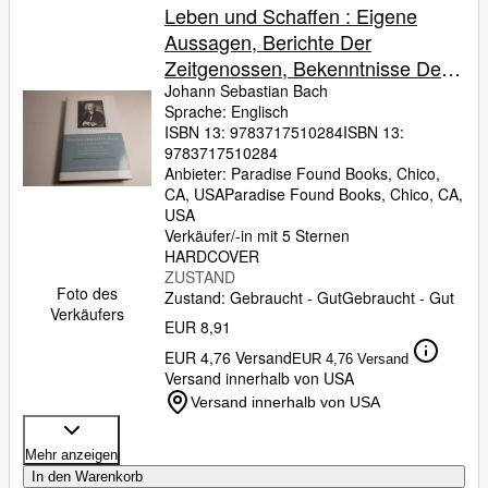
Leben und Schaffen : Eigene
Aussagen, Berichte Der
Zeitgenossen, Bekenntnisse Der
Spateren
Johann Sebastian Bach
Sprache: Englisch
ISBN 13:
9783717510284
ISBN 13:
9783717510284
Anbieter:
Paradise Found Books, Chico,
CA, USA
Paradise Found Books
,
Chico, CA,
USA
Verkäufer/-in mit 5 Sternen
HARDCOVER
ZUSTAND
Foto des
Zustand: Gebraucht - Gut
Gebraucht - Gut
Verkäufers
EUR 8,91
EUR 4,76 Versand
EUR 4,76 Versand
Versand innerhalb von USA
Versand innerhalb von USA
Mehr anzeigen
In den Warenkorb