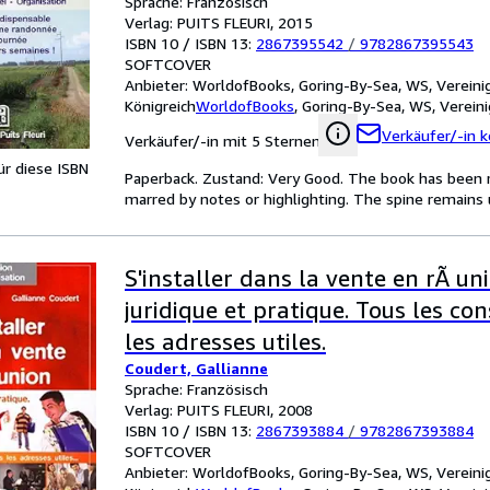
Sprache: Französisch
Verlag: PUITS FLEURI, 2015
ISBN 10 / ISBN 13:
2867395542
/
9782867395543
SOFTCOVER
Anbieter:
WorldofBooks, Goring-By-Sea, WS, Vereini
Königreich
WorldofBooks
,
Goring-By-Sea, WS, Vereini
Verkäufer/-in k
Verkäufer/-in mit 5 Sternen
für diese ISBN
Paperback. Zustand: Very Good. The book has been rea
marred by notes or highlighting. The spine remain
S'installer dans la vente en rÃ un
juridique et pratique. Tous les con
les adresses utiles.
Coudert, Gallianne
Sprache: Französisch
Verlag: PUITS FLEURI, 2008
ISBN 10 / ISBN 13:
2867393884
/
9782867393884
SOFTCOVER
Anbieter:
WorldofBooks, Goring-By-Sea, WS, Vereini