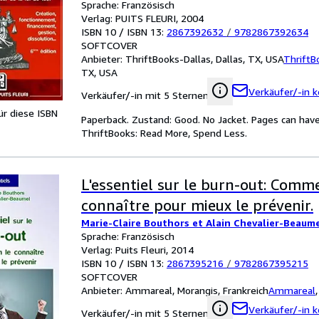
Sprache: Französisch
Verlag: PUITS FLEURI, 2004
ISBN 10 / ISBN 13:
2867392632
/
9782867392634
SOFTCOVER
Anbieter:
ThriftBooks-Dallas, Dallas, TX, USA
ThriftB
TX, USA
Verkäufer/-in k
Verkäufer/-in mit 5 Sternen
für diese ISBN
Paperback. Zustand: Good. No Jacket. Pages can have
ThriftBooks: Read More, Spend Less.
L'essentiel sur le burn-out: Comm
connaître pour mieux le prévenir.
Marie-Claire Bouthors et Alain Chevalier-Beaum
Sprache: Französisch
Verlag: Puits Fleuri, 2014
ISBN 10 / ISBN 13:
2867395216
/
9782867395215
SOFTCOVER
Anbieter:
Ammareal, Morangis, Frankreich
Ammareal
Verkäufer/-in k
Verkäufer/-in mit 5 Sternen