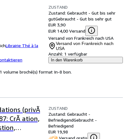
ZUSTAND
Zustand: Gebraucht - Gut bis sehr
gut
Gebraucht - Gut bis sehr gut
EUR 3,90
EUR 14,00 Versand
Versand von Frankreich nach USA
Versand von Frankreich nach
ich
Librairie Thé à la
USA
Anzahl:
1 verfügbar
ontaktieren
In den Warenkorb
 1 volume broché(s) format In-8 bon.
ZUSTAND
dations (privÃ
Zustand: Gebraucht -
87: CrÃ ation,
Befriedigend
Gebraucht -
Befriedigend
tion,
EUR 19,98
Versand gratis