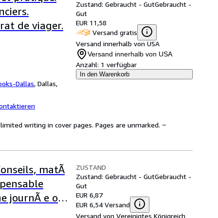
Zustand: Gebraucht - Gut
Gebraucht -
nciers.
Gut
EUR 11,58
trat de viager.
Versand gratis
Versand innerhalb von USA
Versand innerhalb von USA
Anzahl:
1 verfügbar
In den Warenkorb
ooks-Dallas
,
Dallas,
ontaktieren
limited writing in cover pages. Pages are unmarked. ~
ZUSTAND
Conseils, matÃ
Zustand: Gebraucht - Gut
Gebraucht -
ispensable
Gut
EUR 6,87
e journÃ e ou
EUR 6,54 Versand
Versand von Vereinigtes Königreich