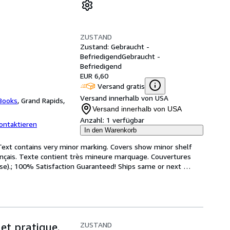
ZUSTAND
Zustand: Gebraucht -
Befriedigend
Gebraucht -
Befriedigend
EUR 6,60
Versand gratis
Versand innerhalb von USA
Books
,
Grand Rapids,
Versand innerhalb von USA
Anzahl:
1 verfügbar
ontaktieren
In den Warenkorb
Text contains very minor marking. Covers show minor shelf 
ançais. Texte contient très mineure marquage. Couvertures 
se).; 100% Satisfaction Guaranteed! Ships same or next 
ZUSTAND
 et pratique.