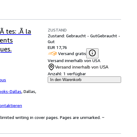
ZUSTAND
 tes: .Ã la
Zustand: Gebraucht - Gut
Gebraucht -
ments
Gut
EUR 17,76
ues.
Versand gratis
Versand innerhalb von USA
Versand innerhalb von USA
Anzahl:
1 verfügbar
tous
In den Warenkorb
ooks-Dallas
,
Dallas,
ontaktieren
limited writing in cover pages. Pages are unmarked. ~