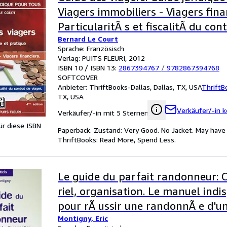
Viagers immobiliers - Viagers fina
ParticularitÃ s et fiscalitÃ du con
Bernard Le Court
Sprache: Französisch
Verlag: PUITS FLEURI, 2012
ISBN 10 / ISBN 13:
2867394767
/
9782867394768
SOFTCOVER
Anbieter:
ThriftBooks-Dallas, Dallas, TX, USA
ThriftB
TX, USA
Verkäufer/-in k
Verkäufer/-in mit 5 Sternen
für diese ISBN
Paperback. Zustand: Very Good. No Jacket. May have 
ThriftBooks: Read More, Spend Less.
Le guide du parfait randonneur: 
riel, organisation. Le manuel ind
pour rÃ ussir une randonnÃ e d'un
Montigny, Eric
de plusieurs semaines.