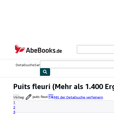
Zum Hauptinhalt
AbeBooks.de
Detailsuche
Sammlungen
Antiquarische Bücher
Kunst & Samm
Puits fleuri
(Mehr als 1.400 Er
Verlag
:
Mit der Detailsuche verfeinern
puits fleuri
1
2
3