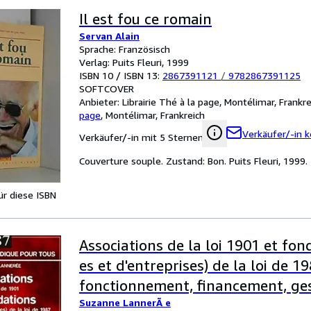
Il est fou ce romain
Servan Alain
Sprache: Französisch
Verlag: Puits Fleuri, 1999
ISBN 10 / ISBN 13:
2867391121
/
9782867391125
SOFTCOVER
Anbieter:
Librairie Thé à la page, Montélimar, Frankre
page
,
Montélimar, Frankreich
Verkäufer/-in k
Verkäufer/-in mit 5 Sternen
Couverture souple. Zustand: Bon. Puits Fleuri, 1999.
für diese ISBN
Associations de la loi 1901 et fon
es et d'entreprises) de la loi de 19
fonctionnement, financement, ges
Suzanne LannerÃ e
dissolution