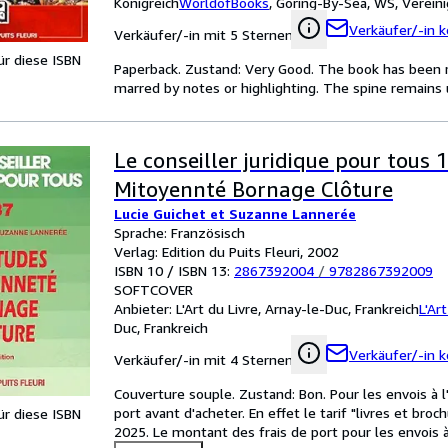
Königreich
WorldofBooks
,
Goring-By-Sea, WS, Vereini
Verkäufer/-in k
Verkäufer/-in mit 5 Sternen
für diese ISBN
Paperback. Zustand: Very Good. The book has been rea
marred by notes or highlighting. The spine remain
Le conseiller juridique pour tous 
Mitoyennté Bornage Clôture
Lucie Guichet et Suzanne Lannerée
Sprache: Französisch
Verlag: Edition du Puits Fleuri, 2002
ISBN 10 / ISBN 13:
2867392004
/
9782867392009
SOFTCOVER
Anbieter:
L'Art du Livre, Arnay-le-Duc, Frankreich
L'Ar
Duc, Frankreich
Verkäufer/-in k
Verkäufer/-in mit 4 Sternen
Couverture souple. Zustand: Bon. Pour les envois à l'
port avant d'acheter. En effet le tarif "livres et bro
für diese ISBN
2025. Le montant des frais de port pour les envois 