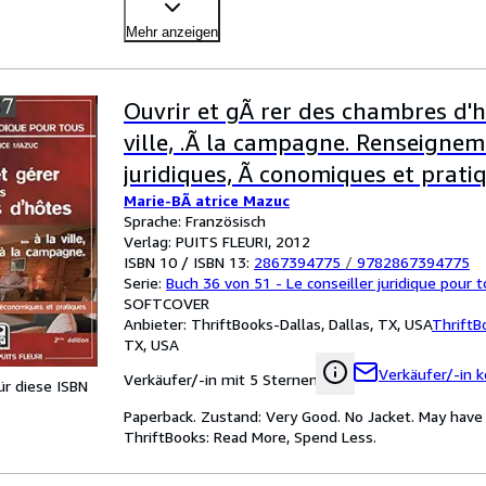
Mehr anzeigen
Ouvrir et gÃ rer des chambres d'hÃ
ville, .Ã la campagne. Renseigne
juridiques, Ã conomiques et pratiq
Marie-BÃ atrice Mazuc
Sprache: Französisch
Verlag: PUITS FLEURI, 2012
ISBN 10 / ISBN 13:
2867394775
/
9782867394775
Serie:
Buch 36 von 51 - Le conseiller juridique pour 
SOFTCOVER
Anbieter:
ThriftBooks-Dallas, Dallas, TX, USA
ThriftB
TX, USA
Verkäufer/-in k
Verkäufer/-in mit 5 Sternen
für diese ISBN
Paperback. Zustand: Very Good. No Jacket. May have 
ThriftBooks: Read More, Spend Less.