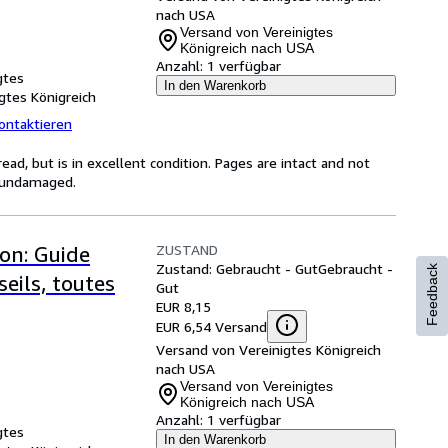
nach USA
Versand von Vereinigtes
Königreich nach USA
Anzahl:
1 verfügbar
gtes
In den Warenkorb
gtes Königreich
ontaktieren
d, but is in excellent condition. Pages are intact and not
s undamaged.
ZUSTAND
ion: Guide
Zustand: Gebraucht - Gut
Gebraucht -
Feedback
seils, toutes
Gut
EUR 8,15
EUR 6,54 Versand
Versand von Vereinigtes Königreich
nach USA
Versand von Vereinigtes
Königreich nach USA
Anzahl:
1 verfügbar
gtes
In den Warenkorb