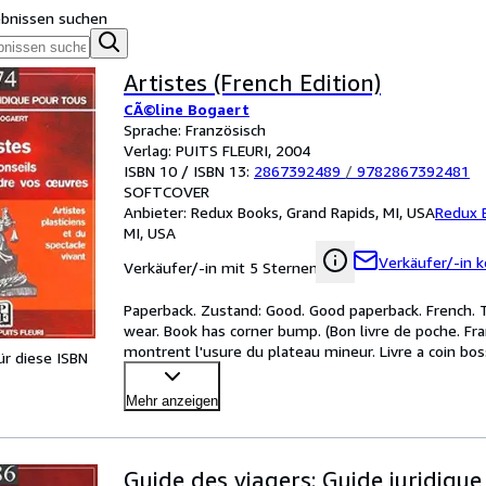
ebnissen suchen
Artistes (French Edition)
CÃ©line Bogaert
Sprache: Französisch
Verlag: PUITS FLEURI, 2004
ISBN 10 / ISBN 13:
2867392489
/
9782867392481
SOFTCOVER
Anbieter:
Redux Books, Grand Rapids, MI, USA
Redux 
MI, USA
Verkäufer/-in k
Verkäufer/-in mit 5 Sternen
Paperback. Zustand: Good. Good paperback. French. 
wear. Book has corner bump. (Bon livre de poche. Fr
montrent l'usure du plateau mineur. Livre a coin bos
für diese ISBN
busine
…
Mehr anzeigen
Guide des viagers: Guide juridique