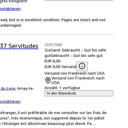
gtes Königreich
ontaktieren
d, but is in excellent condition. Pages are intact and not
s undamaged.
ZUSTAND
137 Servitudes
Zustand: Gebraucht - Gut bis sehr
gut
Gebraucht - Gut bis sehr gut
EUR 8,00
EUR 9,00 Versand
Versand von Frankreich nach USA
Versand von Frankreich nach
USA
Anzahl:
1 verfügbar
t du Livre
,
Arnay-le-
In den Warenkorb
ontaktieren
étranger, il est préférable de me consulter sur les frais de 
chures", très économique, est supprimé depuis le 1er juillet 
à l'étranger est désormais beaucoup plus élevé. Pa
…