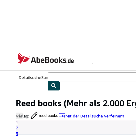
Zum Hauptinhalt
AbeBooks.de
Detailsuche
Sammlungen
Antiquarische Bücher
Kunst & Samm
Reed books
(Mehr als 2.000 Er
Verlag
:
Mit der Detailsuche verfeinern
reed books
1
2
3