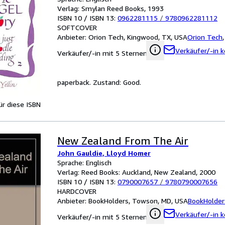
Verlag: Smylan Reed Books, 1993
ISBN 10 / ISBN 13:
0962281115
/
9780962281112
SOFTCOVER
Anbieter:
Orion Tech, Kingwood, TX, USA
Orion Tech
Verkäufer/-in k
Verkäufer/-in mit 5 Sternen
paperback. Zustand: Good.
für diese ISBN
New Zealand From The Air
John Gauldie, Lloyd Homer
Sprache: Englisch
Verlag: Reed Books: Auckland, New Zealand, 2000
ISBN 10 / ISBN 13:
0790007657
/
9780790007656
HARDCOVER
Anbieter:
BookHolders, Towson, MD, USA
BookHolder
Verkäufer/-in k
Verkäufer/-in mit 5 Sternen