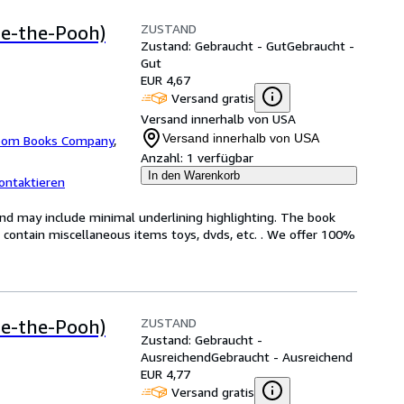
ZUSTAND
ie-the-Pooh)
Zustand: Gebraucht - Gut
Gebraucht -
Gut
EUR 4,67
Versand gratis
Versand innerhalb von USA
Versand innerhalb von USA
om Books Company
,
Anzahl:
1 verfügbar
In den Warenkorb
ontaktieren
and may include minimal underlining highlighting. The book
ot contain miscellaneous items toys, dvds, etc. . We offer 100%
ZUSTAND
ie-the-Pooh)
Zustand: Gebraucht -
Ausreichend
Gebraucht - Ausreichend
EUR 4,77
Versand gratis