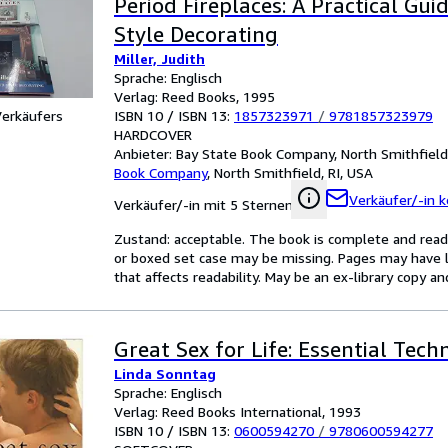
Period Fireplaces: A Practical Gui
Style Decorating
Miller, Judith
Sprache: Englisch
Verlag: Reed Books, 1995
ISBN 10 / ISBN 13:
1857323971
/
9781857323979
Verkäufers
HARDCOVER
Anbieter:
Bay State Book Company, North Smithfield,
Book Company
,
North Smithfield, RI, USA
Verkäufer/-in k
Verkäufer/-in mit 5 Sternen
Zustand: acceptable. The book is complete and readab
or boxed set case may be missing. Pages may have li
that affects readability. May be an ex-library copy an
Great Sex for Life: Essential Tech
Linda Sonntag
Sprache: Englisch
Verlag: Reed Books International, 1993
ISBN 10 / ISBN 13:
0600594270
/
9780600594277