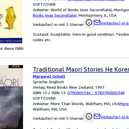
SOFTCOVER
Anbieter:
World of Books (was SecondSale), Montgom
Books (was SecondSale)
,
Montgomery, IL, USA
Verkäufer/-in k
Verkäufer/-in mit 5 Sternen
Zustand: Acceptable. Item in good condition. Textbo
codes etc.
für diese ISBN
Traditional Maori Stories He Kor
Margaret Orbell
Sprache: Englisch
Verlag: Reed Books New Zealand, 1997
ISBN 10 / ISBN 13:
0790005344
/
9780790005348
SOFTCOVER
Anbieter:
More Than Words, Waltham, MA, USA
More
Waltham, MA, USA
Verkäufer/-in k
Verkäufer/-in mit 5 Sternen