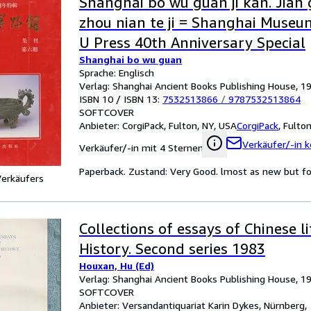
Shanghai bo wu guan ji kan. Jian 
zhou nian te ji = Shanghai Museum
U Press 40th Anniversary Special
Shanghai bo wu guan
Sprache: Englisch
Verlag: Shanghai Ancient Books Publishing House, 1
ISBN 10 / ISBN 13:
7532513866
/
9787532513864
SOFTCOVER
Anbieter:
CorgiPack, Fulton, NY, USA
CorgiPack
,
Fulton
Verkäufer/-in k
Verkäufer/-in mit 4 Sternen
Paperback. Zustand: Very Good. lmost as new but for s
Verkäufers
Collections of essays of Chinese l
History. Second series 1983
Houxan, Hu (Ed)
Verlag: Shanghai Ancient Books Publishing House, 1
SOFTCOVER
Anbieter:
Versandantiquariat Karin Dykes, Nürnberg,