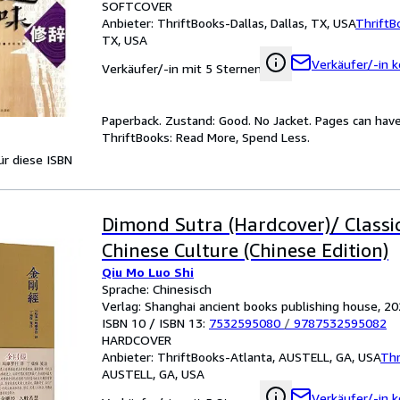
SOFTCOVER
Anbieter:
ThriftBooks-Dallas, Dallas, TX, USA
ThriftB
TX, USA
Verkäufer/-in k
Verkäufer/-in mit 5 Sternen
Paperback. Zustand: Good. No Jacket. Pages can have
ThriftBooks: Read More, Spend Less.
für diese ISBN
Dimond Sutra (Hardcover)/ Classi
Chinese Culture (Chinese Edition)
Qiu Mo Luo Shi
Sprache: Chinesisch
Verlag: Shanghai ancient books publishing house, 2
ISBN 10 / ISBN 13:
7532595080
/
9787532595082
HARDCOVER
Anbieter:
ThriftBooks-Atlanta, AUSTELL, GA, USA
Thr
AUSTELL, GA, USA
Verkäufer/-in k