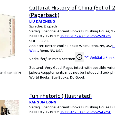
Cultural History of China (Set of 
(Paperback)
LIU DAI ZHENG
Sprache: Englisch
Verlag: Shanghai Ancient Books Publishing House; 1 
ISBN 10 / ISBN 13:
7532528324
/
9787532528325
SOFTCOVER
Anbieter:
Better World Books: West, Reno, NV, USA
B
West
,
Reno, NV, USA
Verkäufer/-in k
Verkäufer/-in mit 5 Sternen
Zustand: Very Good. Pages intact with possible writi
jackets/supplements may not be included. Stock phot
für diese ISBN
World Books: Buy Books. Do Good.
Fun rhetoric (Illustrated)
KANG JIA LONG
Verlag: Shanghai Ancient Books Publishing House Pu
ISBN 10 / ISBN 13:
7532543250
/
9787532543250