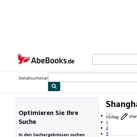
Zum Hauptinhalt
AbeBooks.de
Detailsuche
Sammlungen
Antiquarische Bücher
Kunst & Samm
Shangha
Optimieren Sie Ihre
Verlag
:
shan
Suche
1
2
3
In den Suchergebnissen suchen