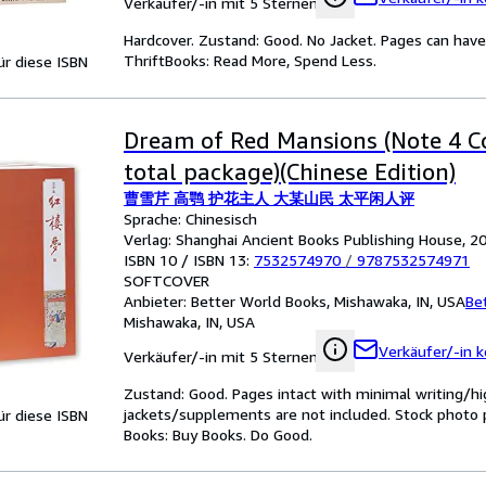
Verkäufer/-in mit 5 Sternen
Hardcover. Zustand: Good. No Jacket. Pages can have
ThriftBooks: Read More, Spend Less.
für diese ISBN
Dream of Red Mansions (Note 4 
total package)(Chinese Edition)
曹雪芹 高鹗 护花主人 大某山民 太平闲人评
Sprache: Chinesisch
Verlag: Shanghai Ancient Books Publishing House, 2
ISBN 10 / ISBN 13:
7532574970
/
9787532574971
SOFTCOVER
Anbieter:
Better World Books, Mishawaka, IN, USA
Be
Mishawaka, IN, USA
Verkäufer/-in k
Verkäufer/-in mit 5 Sternen
Zustand: Good. Pages intact with minimal writing/hi
jackets/supplements are not included. Stock photo pr
für diese ISBN
Books: Buy Books. Do Good.