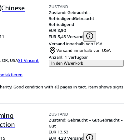
ZUSTAND
 (Chinese
Zustand: Gebraucht -
Befriedigend
Gebraucht -
Befriedigend
EUR 8,90
EUR 3,45 Versand
011
Versand innerhalb von USA
Versand innerhalb von USA
Anzahl:
1 verfügbar
, OR, USA
St Vincent
In den Warenkorb
ontaktieren
rity! Good condition with all pages in tact. Item shows signs
ZUSTAND
ming
Zustand: Gebraucht - Gut
Gebraucht -
ection
Gut
EUR 13,33
EUR 4,28 Versand
015