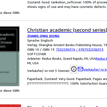
Zustand: Good. tankobon_softcover 100% of proceeds 
shows signs of use and may have cosmetic defects.
für diese ISBN
Christian academic (second series
ZHANG QING XIONG
Sprache: Englisch
Verlag: Shanghai Ancient Books Publishing House, 1
ISBN 10 / ISBN 13:
7532536319
/
9787532536313
SOFTCOVER
Anbieter:
Redux Books, Grand Rapids, MI, USA
Redux 
MI, USA
Verkäufer/-in k
Verkäufer/-in mit 5 Sternen
Paperback. Zustand: Very Good. Paperback. Pages ar
(????????????????????????; 100% Satisfaction Guara
für diese ISBN