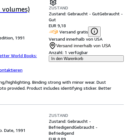
ZUSTAND
2 volumes)
Zustand: Gebraucht - Gut
Gebraucht -
Gut
EUR 9,18
Versand gratis
edition, 1991
Versand innerhalb von USA
Versand innerhalb von USA
Anzahl:
1 verfügbar
etter World Books:
In den Warenkorb
ontaktieren
ng/highlighting. Binding strong with minor wear. Dust
o provided. Product includes identifying sticker. Better
ZUSTAND
Zustand: Gebraucht -
Befriedigend
Gebraucht -
b. Date, 1991
Befriedigend
EUR 8,89