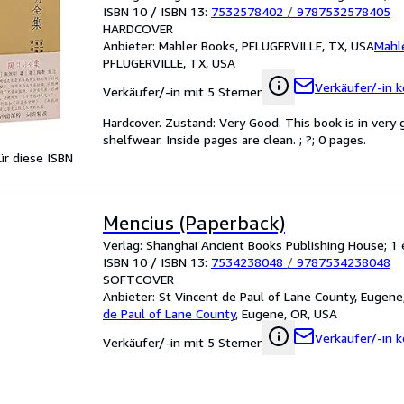
ISBN 10 / ISBN 13:
7532578402
/
9787532578405
HARDCOVER
Anbieter:
Mahler Books, PFLUGERVILLE, TX, USA
Mahl
PFLUGERVILLE, TX, USA
Verkäufer/-in k
Verkäufer/-in mit 5 Sternen
Hardcover. Zustand: Very Good. This book is in very
shelfwear. Inside pages are clean. ; ?; 0 pages.
für diese ISBN
Mencius (Paperback)
Verlag: Shanghai Ancient Books Publishing House; 1 
ISBN 10 / ISBN 13:
7534238048
/
9787534238048
SOFTCOVER
Anbieter:
St Vincent de Paul of Lane County, Eugene
de Paul of Lane County
,
Eugene, OR, USA
Verkäufer/-in k
Verkäufer/-in mit 5 Sternen