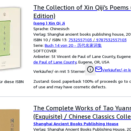
The Collection of Xin Qiji's Poems
Edition)
(song ) Xin Qi Ji
Sprache: Chinesisch
Verlag: Shanghai ancient books publishing house, 2
ISBN 10 / ISBN 13:
7532557103
/
9787532557103
Serie:
Buch 14 von 20 - 历代名家词集
SOFTCOVER
Anbieter:
St Vincent de Paul of Lane County, Eugene
de Paul of Lane County
,
Eugene, OR, USA
Verkäufer/-in k
Verkäufer/-in mit 5 Sternen
Zustand: Good. paperback 100% of proceeds go to cha
für diese ISBN
of use and may have cosmetic defects.
The Complete Works of Tao Yuan
(Exquisite) / Chinese Classics Coll
Shanghai Ancient Books Publishing House
Verlag: Shanghai Ancient Books Publishing House, 2