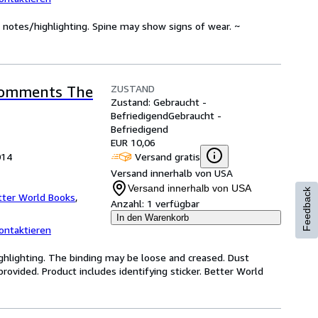
 notes/highlighting. Spine may show signs of wear. ~
ZUSTAND
Comments The
Zustand: Gebraucht -
Befriedigend
Gebraucht -
Befriedigend
EUR 10,06
Versand gratis
014
Versand innerhalb von USA
Versand innerhalb von USA
Feedback
tter World Books
,
Anzahl:
1 verfügbar
In den Warenkorb
ontaktieren
ghlighting. The binding may be loose and creased. Dust
ovided. Product includes identifying sticker. Better World