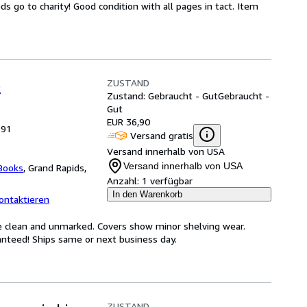
go to charity! Good condition with all pages in tact. Item
ZUSTAND
)
Zustand: Gebraucht - Gut
Gebraucht -
Gut
EUR 36,90
991
Versand gratis
Versand innerhalb von USA
Versand innerhalb von USA
Books
,
Grand Rapids,
Anzahl:
1 verfügbar
In den Warenkorb
ontaktieren
e clean and unmarked. Covers show minor shelving wear.
nteed! Ships same or next business day.
ZUSTAND