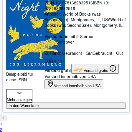
ISBN 13:
9781682832516
ISBN 13:
9781682832516
Anbieter:
World of Books (was
SecondSale), Montgomery, IL, USA
World of
Books (was SecondSale)
,
Montgomery, IL,
USA
Verkäufer/-in mit 5 Sternen
Softcover
ZUSTAND
Zustand: Gebraucht - Gut
Gebraucht - Gut
EUR 4,11
Versand gratis
Versand gratis
Beispielbild für
Versand innerhalb von USA
diese ISBN
Versand innerhalb von USA
Mehr anzeigen
In den Warenkorb
1
2