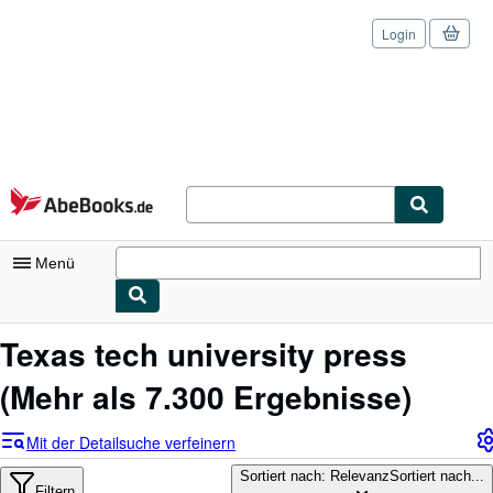
Login
Zum Hauptinhalt
AbeBooks.de
Menü
Nutzerkonto
Texas tech university press
Meine Bestellungen
(Mehr als 7.300 Ergebnisse)
Logout
Mit der Detailsuche verfeinern
Detailsuche
Sortiert nach: Relevanz
Sortiert nach...
Filtern