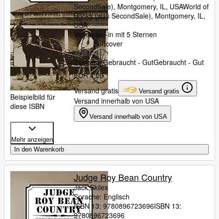
SecondSale), Montgomery, IL, USA
World of
Books (was SecondSale)
,
Montgomery, IL,
USA
Verkäufer/-in mit 5 Sternen
Softcover
ZUSTAND
Zustand: Gebraucht - Gut
Gebraucht - Gut
EUR 4,09
Versand gratis
Versand gratis
Beispielbild für
Versand innerhalb von USA
diese ISBN
Versand innerhalb von USA
Mehr anzeigen
In den Warenkorb
Judge Roy Bean Country
Jack Skiles
Sprache: Englisch
ISBN 13:
9780896723696
ISBN 13:
9780896723696