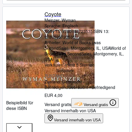
Coyote
Meinzer, Wyman
Sprache: Englisch
ISBN 13:
9780896723535
ISBN 13:
9780896723535
Anbieter:
World of Books (was
SecondSale), Montgomery, IL, USA
World of
Books (was SecondSale)
,
Montgomery, IL,
USA
Verkäufer/-in mit 5 Sternen
Softcover
ZUSTAND
Zustand: Gebraucht -
Befriedigend
Gebraucht - Befriedigend
EUR 4,00
Beispielbild für
Versand gratis
Versand gratis
diese ISBN
Versand innerhalb von USA
Versand innerhalb von USA