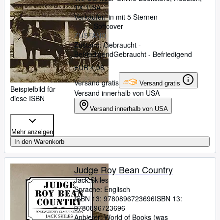
TX, USA
Verkäufer/-in mit 5 Sternen
Softcover
ZUSTAND
Zustand: Gebraucht -
Befriedigend
Gebraucht - Befriedigend
EUR 4,08
Versand gratis
Versand gratis
Beispielbild für
Versand innerhalb von USA
diese ISBN
Versand innerhalb von USA
Mehr anzeigen
In den Warenkorb
Judge Roy Bean Country
Jack Skiles
Sprache: Englisch
ISBN 13:
9780896723696
ISBN 13:
9780896723696
Anbieter:
World of Books (was