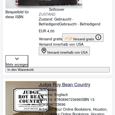
Verkäufer/-in mit 5 Sternen
Softcover
Beispielbild für
ZUSTAND
diese ISBN
Zustand: Gebraucht -
Befriedigend
Gebraucht - Befriedigend
EUR 4,00
Versand gratis
Versand gratis
Versand innerhalb von USA
Versand innerhalb von USA
Mehr anzeigen
In den Warenkorb
Judge Roy Bean Country
Jack Skiles
Sprache: Englisch
ISBN 13:
9780896723696
ISBN 13:
9780896723696
Anbieter:
Your Online Bookstore, Houston,
TX, USA
Your Online Bookstore
,
Houston,