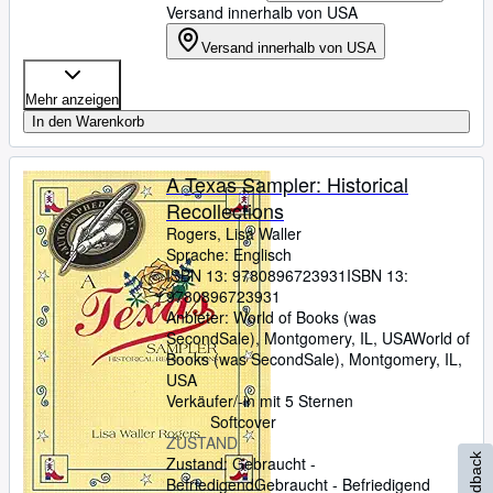
Versand innerhalb von USA
Versand innerhalb von USA
Mehr anzeigen
In den Warenkorb
A Texas Sampler: Historical
Recollections
Rogers, Lisa Waller
Sprache: Englisch
ISBN 13:
9780896723931
ISBN 13:
9780896723931
Anbieter:
World of Books (was
SecondSale), Montgomery, IL, USA
World of
Books (was SecondSale)
,
Montgomery, IL,
USA
Verkäufer/-in mit 5 Sternen
Softcover
ZUSTAND
Feedback
Zustand: Gebraucht -
Befriedigend
Gebraucht - Befriedigend