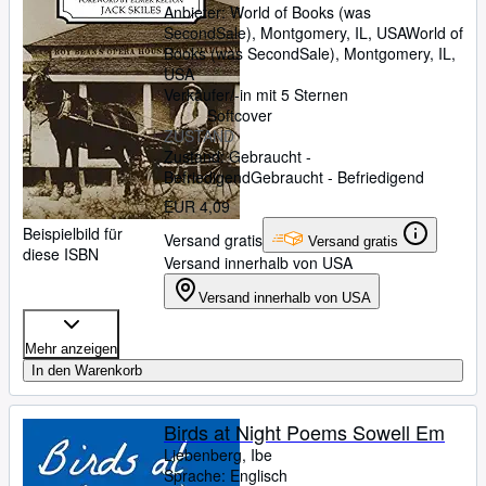
Anbieter:
World of Books (was
SecondSale), Montgomery, IL, USA
World of
Books (was SecondSale)
,
Montgomery, IL,
USA
Verkäufer/-in mit 5 Sternen
Softcover
ZUSTAND
Zustand: Gebraucht -
Befriedigend
Gebraucht - Befriedigend
EUR 4,09
Beispielbild für
Versand gratis
Versand gratis
diese ISBN
Versand innerhalb von USA
Versand innerhalb von USA
Mehr anzeigen
In den Warenkorb
Birds at Night Poems Sowell Em
Liebenberg, Ibe
Sprache: Englisch