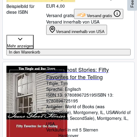
EUR 4,00
Beispielbild für
diese ISBN
Versand gratis
Versand gratis
Versand innerhalb von USA
Versand innerhalb von USA
Mehr anzeigen
In den Warenkorb
Texas Ghost Stories: Fifty
Favorites for the Telling
Tingle, Tim
Sprache: Englisch
ISBN 13:
9780896725195
ISBN 13:
9780896725195
Anbieter:
World of Books (was
SecondSale), Montgomery, IL, USA
World of
Books (was SecondSale)
,
Montgomery, IL,
USA
Verkäufer/-in mit 5 Sternen
Hardcover