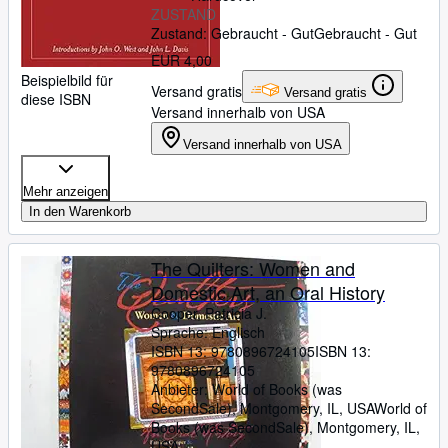
ZUSTAND
Zustand: Gebraucht - Gut
Gebraucht - Gut
EUR 4,00
Beispielbild für
Versand gratis
Versand gratis
diese ISBN
Versand innerhalb von USA
Versand innerhalb von USA
Mehr anzeigen
In den Warenkorb
The Quilters: Women and
Domestic Art, an Oral History
Cooper, Patricia J.
Sprache: Englisch
ISBN 13:
9780896724105
ISBN 13:
9780896724105
Anbieter:
World of Books (was
SecondSale), Montgomery, IL, USA
World of
Books (was SecondSale)
,
Montgomery, IL,
USA