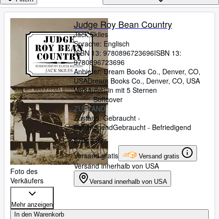
Sammlungen
Antiquarische Bücher
Judge Roy Bean Country
Jack Skiles
Kunst & Sammlerstücke
Sprache: Englisch
Verkäufer
ISBN 13:
9780896723696
ISBN 13:
9780896723696
Verkäufer werden
Anbieter:
Dream Books Co., Denver, CO,
USA
Dream Books Co.
,
Denver, CO, USA
Hilfe
Verkäufer/-in mit 5 Sternen
Softcover
SCHLIESSEN
ZUSTAND
Zustand: Gebraucht -
Befriedigend
Gebraucht - Befriedigend
EUR 3,87
Versand gratis
Versand gratis
Versand innerhalb von USA
Foto des
Verkäufers
Versand innerhalb von USA
Mehr anzeigen
In den Warenkorb