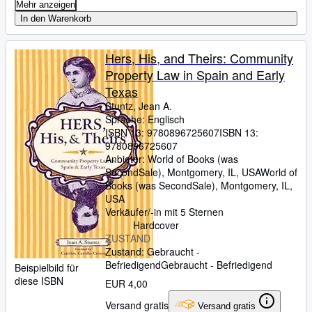
Mehr anzeigen
In den Warenkorb
Hers, His, and Theirs: Community
Property Law in Spain and Early
Texas
Stuntz, Jean A.
Sprache: Englisch
ISBN 13:
9780896725607
ISBN 13:
9780896725607
Anbieter:
World of Books (was
SecondSale), Montgomery, IL, USA
World of
Books (was SecondSale)
,
Montgomery, IL,
USA
Verkäufer/-in mit 5 Sternen
Hardcover
ZUSTAND
Zustand: Gebraucht -
Befriedigend
Gebraucht - Befriedigend
Beispielbild für
diese ISBN
EUR 4,00
Versand gratis
Versand gratis