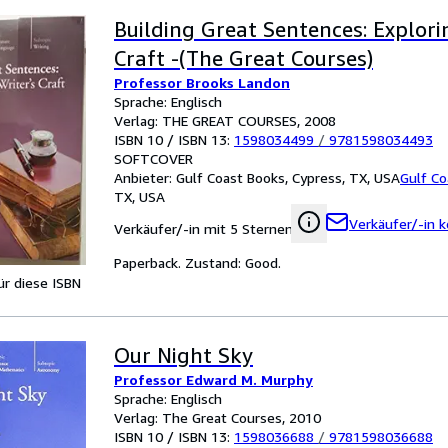
Building Great Sentences: Explori
Craft -(The Great Courses)
Professor Brooks Landon
Sprache: Englisch
Verlag: THE GREAT COURSES, 2008
ISBN 10 / ISBN 13:
1598034499
/
9781598034493
SOFTCOVER
Anbieter:
Gulf Coast Books, Cypress, TX, USA
Gulf Co
TX, USA
Verkäufer/-in k
Verkäufer/-in mit 5 Sternen
Paperback. Zustand: Good.
für diese ISBN
Our Night Sky
Professor Edward M. Murphy
Sprache: Englisch
Verlag: The Great Courses, 2010
ISBN 10 / ISBN 13:
1598036688
/
9781598036688