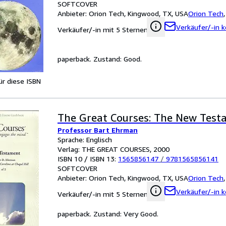
SOFTCOVER
Anbieter:
Orion Tech, Kingwood, TX, USA
Orion Tech
Verkäufer/-in k
Verkäufer/-in mit 5 Sternen
paperback. Zustand: Good.
für diese ISBN
The Great Courses: The New Tes
Professor Bart Ehrman
Sprache: Englisch
Verlag: THE GREAT COURSES, 2000
ISBN 10 / ISBN 13:
1565856147
/
9781565856141
SOFTCOVER
Anbieter:
Orion Tech, Kingwood, TX, USA
Orion Tech
Verkäufer/-in k
Verkäufer/-in mit 5 Sternen
paperback. Zustand: Very Good.