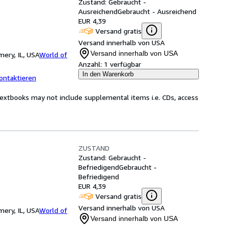
Zustand: Gebraucht -
Ausreichend
Gebraucht - Ausreichend
EUR 4,39
Versand gratis
Versand innerhalb von USA
Versand innerhalb von USA
ery, IL, USA
World of
Anzahl:
1 verfügbar
In den Warenkorb
ontaktieren
Textbooks may not include supplemental items i.e. CDs, access
ZUSTAND
Zustand: Gebraucht -
Befriedigend
Gebraucht -
Befriedigend
EUR 4,39
Versand gratis
Versand innerhalb von USA
ery, IL, USA
World of
Versand innerhalb von USA