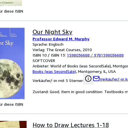
für diese ISBN
Our Night Sky
Professor Edward M. Murphy
Sprache: Englisch
Verlag: The Great Courses, 2010
ISBN 10 / ISBN 13:
1598036688
/
9781598036688
SOFTCOVER
Anbieter:
World of Books (was SecondSale), Montgom
Books (was SecondSale)
,
Montgomery, IL, USA
Verkäufer/-in k
Verkäufer/-in mit 5 Sternen
Zustand: Good. Item in good condition. Textbooks ma
für diese ISBN
How to Draw Lectures 1-18