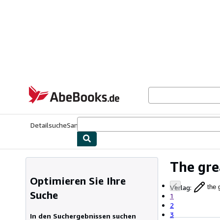
Zum Hauptinhalt
AbeBooks.de
Detailsuche
Sammlungen
Antiquarische Bücher
Kunst & Samm
The gre
Optimieren Sie Ihre
Verlag
:
the 
Suche
1
2
3
In den Suchergebnissen suchen