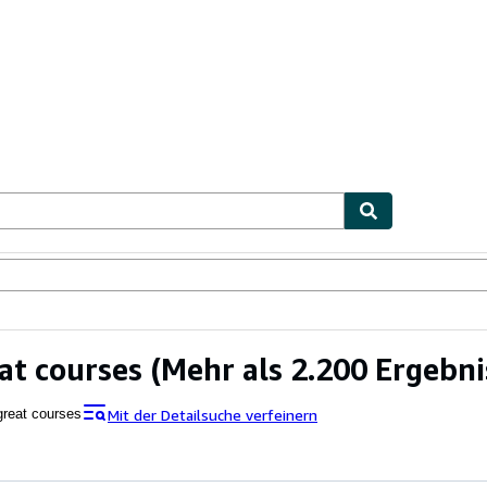
lerstücke
Verkäufer
Verkäufer werden
at courses
(Mehr als 2.200 Ergebni
Mit der Detailsuche verfeinern
great courses