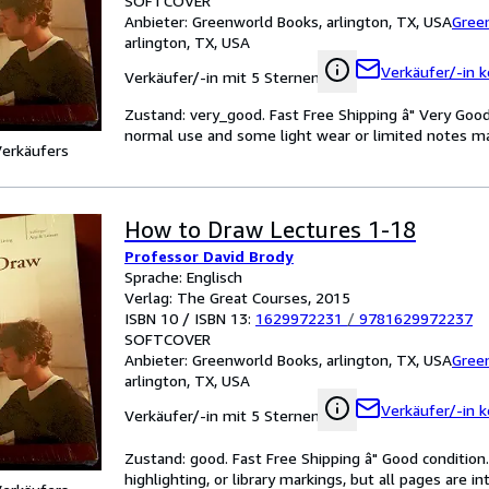
SOFTCOVER
Anbieter:
Greenworld Books, arlington, TX, USA
Gree
arlington, TX, USA
Verkäufer/-in k
Verkäufer/-in mit 5 Sternen
Zustand: very_good. Fast Free Shipping â" Very Good
normal use and some light wear or limited notes mark
Verkäufers
How to Draw Lectures 1-18
Professor David Brody
Sprache: Englisch
Verlag: The Great Courses, 2015
ISBN 10 / ISBN 13:
1629972231
/
9781629972237
SOFTCOVER
Anbieter:
Greenworld Books, arlington, TX, USA
Gree
arlington, TX, USA
Verkäufer/-in k
Verkäufer/-in mit 5 Sternen
Zustand: good. Fast Free Shipping â" Good condition.
highlighting, or library markings, but all pages are i