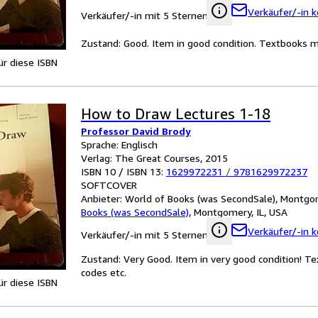
Verkäufer/-in k
Verkäufer/-in mit 5 Sternen
Zustand: Good. Item in good condition. Textbooks ma
für diese ISBN
How to Draw Lectures 1-18
Professor David Brody
Sprache: Englisch
Verlag: The Great Courses, 2015
ISBN 10 / ISBN 13:
1629972231
/
9781629972237
SOFTCOVER
Anbieter:
World of Books (was SecondSale), Montgom
Books (was SecondSale)
,
Montgomery, IL, USA
Verkäufer/-in k
Verkäufer/-in mit 5 Sternen
Zustand: Very Good. Item in very good condition! Te
codes etc.
für diese ISBN