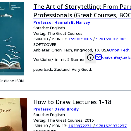
The Art of Storytelling: From Par
Professionals (Great Courses, B
Professor Hannah B. Harvey
Sprache: Englisch
Verlag: The Great Courses
ISBN 10 / ISBN 13:
1598039083
/
9781598039085
SOFTCOVER
Anbieter:
Orion Tech, Kingwood, TX, USA
Orion Tech
Verkäufer/-in k
Verkäufer/-in mit 5 Sternen
paperback. Zustand: Very Good.
für diese ISBN
How to Draw Lectures 1-18
Professor David Brody
Sprache: Englisch
Verlag: The Great Courses, 2015
ISBN 10 / ISBN 13:
1629972231
/
9781629972237