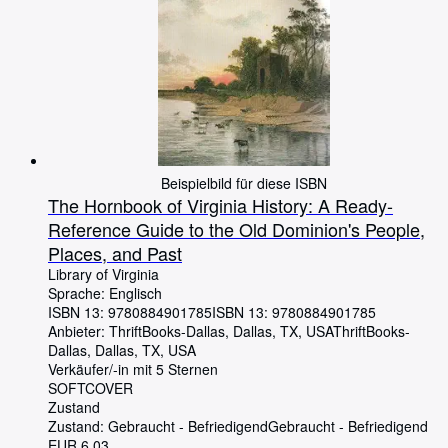
Beispielbild für diese ISBN
The Hornbook of Virginia History: A Ready-
Reference Guide to the Old Dominion's People,
Places, and Past
Library of Virginia
Sprache: Englisch
ISBN 13:
9780884901785
ISBN 13: 9780884901785
Anbieter:
ThriftBooks-Dallas, Dallas, TX, USA
ThriftBooks-
Dallas
,
Dallas, TX, USA
Verkäufer/-in mit 5 Sternen
SOFTCOVER
Zustand
Zustand: Gebraucht - Befriedigend
Gebraucht - Befriedigend
EUR 6,03