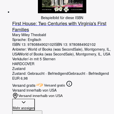
Beispielbild für diese ISBN
First House: Two Centuries with Virginia's First
Families
Mary Miley Theobald
Sprache: Englisch
ISBN 13:
9780884902102
ISBN 13: 9780884902102
Anbieter:
World of Books (was SecondSale), Montgomery, IL,
USA
World of Books (was SecondSale)
,
Montgomery, IL, USA
Verkäufer/-in mit 5 Sternen
HARDCOVER
Zustand
Zustand: Gebraucht - Befriedigend
Gebraucht - Befriedigend
EUR 6,98
Versand gratis
Versand gratis
Versand innerhalb von USA
Versand innerhalb von USA
Mehr anzeigen