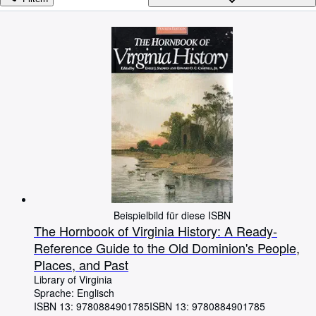
Sammlungen
Antiquarische Bücher
Kunst & Sammlerstücke
Verkäufer
Verkäufer werden
Hilfe
SCHLIESSEN
Beispielbild für diese ISBN
The Hornbook of Virginia History: A Ready-
Reference Guide to the Old Dominion's People,
Places, and Past
Library of Virginia
Sprache: Englisch
ISBN 13:
9780884901785
ISBN 13: 9780884901785