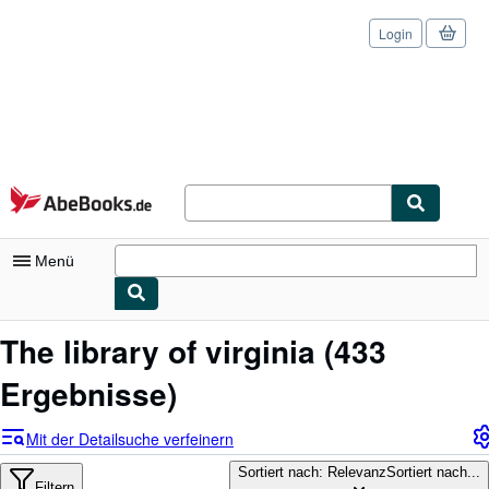
Login
Zum Hauptinhalt
AbeBooks.de
Menü
Nutzerkonto
The library of virginia
(433
Meine Bestellungen
Ergebnisse)
Logout
Mit der Detailsuche verfeinern
Detailsuche
Sortiert nach: Relevanz
Sortiert nach...
Filtern