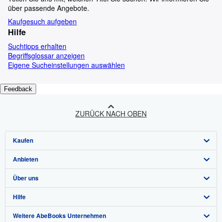
über passende Angebote.
Kaufgesuch aufgeben
Hilfe
Suchtipps erhalten
Begriffsglossar anzeigen
Eigene Sucheinstellungen auswählen
Feedback
ZURÜCK NACH OBEN
Kaufen
Anbieten
Detailsuche
Über uns
Sammlungen
Verkäufer werden
Hilfe
Nutzerkonto
Partnerprogramm
Über uns / Impressum
Weitere AbeBooks Unternehmen
Meine Bestellungen
Empfehlen Sie einen Verkäufer
Presse
Hilfebereich