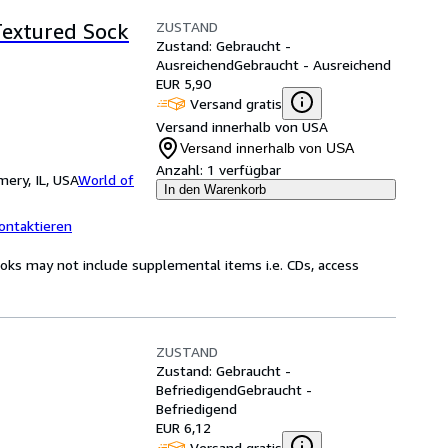
ZUSTAND
Textured Sock
Zustand: Gebraucht -
Ausreichend
Gebraucht - Ausreichend
EUR 5,90
Versand gratis
Versand innerhalb von USA
Versand innerhalb von USA
Anzahl:
1 verfügbar
ery, IL, USA
World of
In den Warenkorb
ontaktieren
oks may not include supplemental items i.e. CDs, access
ZUSTAND
Zustand: Gebraucht -
Befriedigend
Gebraucht -
Befriedigend
EUR 6,12
Versand gratis