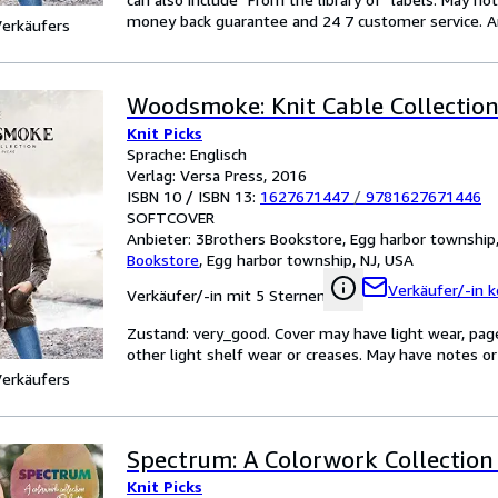
money back guarantee and 24 7 customer service. Am
Verkäufers
Woodsmoke: Knit Cable Collectio
Knit Picks
Sprache: Englisch
Verlag: Versa Press, 2016
ISBN 10 / ISBN 13:
1627671447
/
9781627671446
SOFTCOVER
Anbieter:
3Brothers Bookstore, Egg harbor township,
Bookstore
,
Egg harbor township, NJ, USA
Verkäufer/-in k
Verkäufer/-in mit 5 Sternen
Zustand: very_good. Cover may have light wear, page
other light shelf wear or creases. May have notes or 
Verkäufers
Spectrum: A Colorwork Collection 
Knit Picks