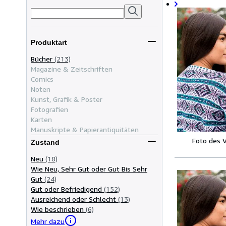
Produktart
Bücher
(213)
Magazine & Zeitschriften
Comics
Noten
Kunst, Grafik & Poster
Fotografien
Karten
Manuskripte & Papierantiquitäten
Foto des 
Zustand
Neu
(18)
Wie Neu, Sehr Gut oder Gut Bis Sehr
Gut
(24)
Gut oder Befriedigend
(152)
Ausreichend oder Schlecht
(13)
Wie beschrieben
(6)
Mehr dazu