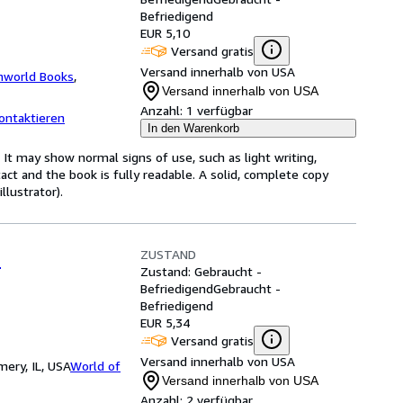
Befriedigend
EUR 5,10
Versand gratis
Versand innerhalb von USA
nworld Books
,
Versand innerhalb von USA
Anzahl:
1 verfügbar
ontaktieren
In den Warenkorb
 It may show normal signs of use, such as light writing,
ntact and the book is fully readable. A solid, complete copy
llustrator).
ZUSTAND
n
Zustand: Gebraucht -
Befriedigend
Gebraucht -
Befriedigend
EUR 5,34
Versand gratis
Versand innerhalb von USA
ery, IL, USA
World of
Versand innerhalb von USA
Anzahl:
2 verfügbar