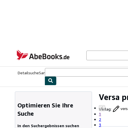
Zum Hauptinhalt
AbeBooks.de
Detailsuche
Sammlungen
Antiquarische Bücher
Kunst & Samm
Versa p
Optimieren Sie Ihre
Verlag
:
vers
Suche
1
2
3
In den Suchergebnissen suchen