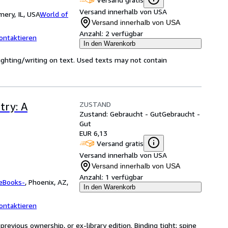
Versand innerhalb von USA
ery, IL, USA
World of
Versand innerhalb von USA
Anzahl:
2 verfügbar
ontaktieren
In den Warenkorb
ighting/writing on text. Used texts may not contain
ZUSTAND
try: A
Zustand: Gebraucht - Gut
Gebraucht -
Gut
EUR 6,13
Versand gratis
Versand innerhalb von USA
Versand innerhalb von USA
Anzahl:
1 verfügbar
eBooks-
,
Phoenix, AZ,
In den Warenkorb
ontaktieren
evious ownership, or ex-library edition. Binding tight; spine 