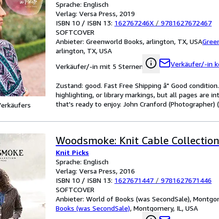
Sprache: Englisch
Verlag: Versa Press, 2019
ISBN 10 / ISBN 13:
162767246X
/
9781627672467
SOFTCOVER
Anbieter:
Greenworld Books, arlington, TX, USA
Gree
arlington, TX, USA
Verkäufer/-in k
Verkäufer/-in mit 5 Sternen
Zustand: good. Fast Free Shipping â" Good condition.
highlighting, or library markings, but all pages are i
that's ready to enjoy. John Cranford (Photographer) (i
Verkäufers
Woodsmoke: Knit Cable Collectio
Knit Picks
Sprache: Englisch
Verlag: Versa Press, 2016
ISBN 10 / ISBN 13:
1627671447
/
9781627671446
SOFTCOVER
Anbieter:
World of Books (was SecondSale), Montgom
Books (was SecondSale)
,
Montgomery, IL, USA