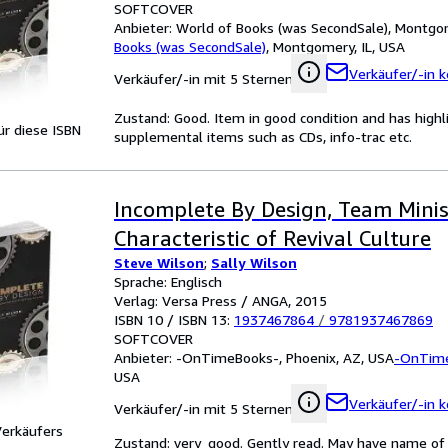
SOFTCOVER
Anbieter:
World of Books (was SecondSale), Montgom
Books (was SecondSale)
,
Montgomery, IL, USA
Verkäufer/-in k
Verkäufer/-in mit 5 Sternen
Zustand: Good. Item in good condition and has highl
für diese ISBN
supplemental items such as CDs, info-trac etc.
Incomplete By Design, Team Minis
Characteristic of Revival Culture
Steve Wilson
;
Sally Wilson
Sprache: Englisch
Verlag: Versa Press / ANGA, 2015
ISBN 10 / ISBN 13:
1937467864
/
9781937467869
SOFTCOVER
Anbieter:
-OnTimeBooks-, Phoenix, AZ, USA
-OnTim
USA
Verkäufer/-in k
Verkäufer/-in mit 5 Sternen
Verkäufers
Zustand: very_good. Gently read. May have name of pr