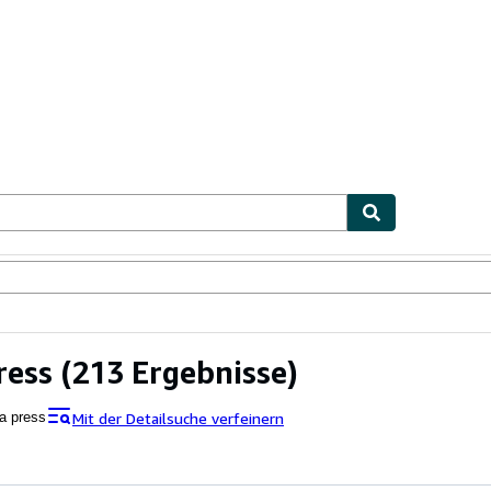
lerstücke
Verkäufer
Verkäufer werden
ress
(213 Ergebnisse)
Mit der Detailsuche verfeinern
a press