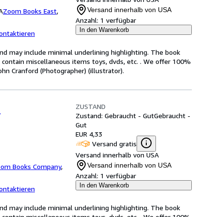
Versand innerhalb von USA
A
Zoom Books East
,
Anzahl:
1 verfügbar
In den Warenkorb
ontaktieren
and may include minimal underlining highlighting. The book
ot contain miscellaneous items toys, dvds, etc. . We offer 100%
n Cranford (Photographer) (illustrator).
ZUSTAND
n
Zustand: Gebraucht - Gut
Gebraucht -
Gut
EUR 4,33
Versand gratis
Versand innerhalb von USA
Versand innerhalb von USA
om Books Company
,
Anzahl:
1 verfügbar
In den Warenkorb
ontaktieren
and may include minimal underlining highlighting. The book
ot contain miscellaneous items toys, dvds, etc. . We offer 100%