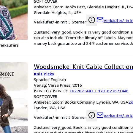
SOFTCOVER
Anbieter:
Zoom Books East, Glendale Heights, IL, US
Glendale Heights, IL, USA
Verkäufer/-in k
Verkäufer/-in mit 5 Sternen
Zustand: very_good. Book is in very good condition 
can also include "From the library of" labels. May n
money back guarantee and 24 7 customer service. Joh
Verkäufers
Woodsmoke: Knit Cable Collectio
Knit Picks
Sprache: Englisch
Verlag: Versa Press, 2016
ISBN 10 / ISBN 13:
1627671447
/
9781627671446
SOFTCOVER
Anbieter:
Zoom Books Company, Lynden, WA, USA
Zo
Lynden, WA, USA
Verkäufer/-in k
Verkäufer/-in mit 5 Sternen
Zustand: very_good. Book is in very good condition 
can also include "From the library of" labels. May n