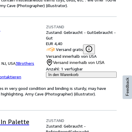
y Cave (Photographer) (illustrator).
ZUSTAND
n
Zustand: Gebraucht - Gut
Gebraucht -
Gut
EUR 4,40
Versand gratis
Versand innerhalb von USA
Versand innerhalb von USA
 NJ, USA
3Brothers
Anzahl:
1 verfügbar
In den Warenkorb
ontaktieren
Feedback
s in very good condition and binding is sturdy; may have
highlighting. Amy Cave (Photographer) (illustrator).
ZUSTAND
In Palette
Zustand: Gebraucht -
Befriedigend
Gebraucht -