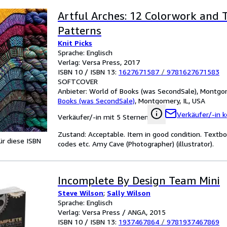
Artful Arches: 12 Colorwork and 
Patterns
Knit Picks
Sprache: Englisch
Verlag: Versa Press, 2017
ISBN 10 / ISBN 13:
1627671587
/
9781627671583
SOFTCOVER
Anbieter:
World of Books (was SecondSale), Montgom
Books (was SecondSale)
,
Montgomery, IL, USA
Verkäufer/-in k
Verkäufer/-in mit 5 Sternen
Zustand: Acceptable. Item in good condition. Textbo
für diese ISBN
codes etc. Amy Cave (Photographer) (illustrator).
Incomplete By Design Team Mini
Steve Wilson
;
Sally Wilson
Sprache: Englisch
Verlag: Versa Press / ANGA, 2015
ISBN 10 / ISBN 13:
1937467864
/
9781937467869