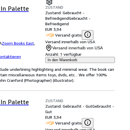
ZUSTAND
In Palette
Zustand: Gebraucht -
Befriedigend
Gebraucht -
Befriedigend
EUR 3,94
Versand gratis
Versand innerhalb von USA
A
Zoom Books East
,
Versand innerhalb von USA
Anzahl:
1 verfügbar
ontaktieren
In den Warenkorb
clude underlining highlighting and minimal wear. The book can
ontain miscellaneous items toys, dvds, etc. . We offer 100%
n Cranford (Photographer) (illustrator).
ZUSTAND
In Palette
Zustand: Gebraucht - Gut
Gebraucht -
Gut
EUR 3,94
Versand gratis
Versand innerhalb von USA