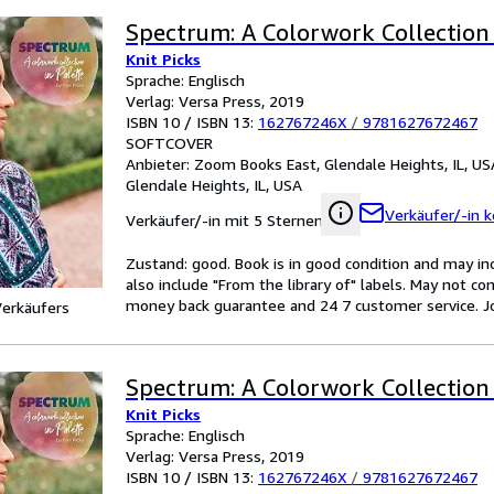
Spectrum: A Colorwork Collection 
Knit Picks
Sprache: Englisch
Verlag: Versa Press, 2019
ISBN 10 / ISBN 13:
162767246X
/
9781627672467
SOFTCOVER
Anbieter:
Zoom Books East, Glendale Heights, IL, US
Glendale Heights, IL, USA
Verkäufer/-in k
Verkäufer/-in mit 5 Sternen
Zustand: good. Book is in good condition and may in
also include "From the library of" labels. May not c
money back guarantee and 24 7 customer service. Joh
Verkäufers
Spectrum: A Colorwork Collection 
Knit Picks
Sprache: Englisch
Verlag: Versa Press, 2019
ISBN 10 / ISBN 13:
162767246X
/
9781627672467