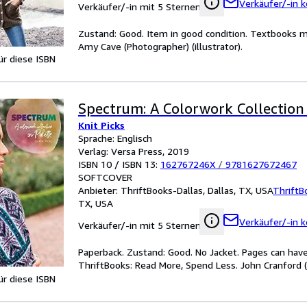
Verkäufer/-in k
Verkäufer/-in mit 5 Sternen
Zustand: Good. Item in good condition. Textbooks ma
Amy Cave (Photographer) (illustrator).
für diese ISBN
Spectrum: A Colorwork Collection 
Knit Picks
Sprache: Englisch
Verlag: Versa Press, 2019
ISBN 10 / ISBN 13:
162767246X
/
9781627672467
SOFTCOVER
Anbieter:
ThriftBooks-Dallas, Dallas, TX, USA
ThriftB
TX, USA
Verkäufer/-in k
Verkäufer/-in mit 5 Sternen
Paperback. Zustand: Good. No Jacket. Pages can have
ThriftBooks: Read More, Spend Less. John Cranford (P
für diese ISBN