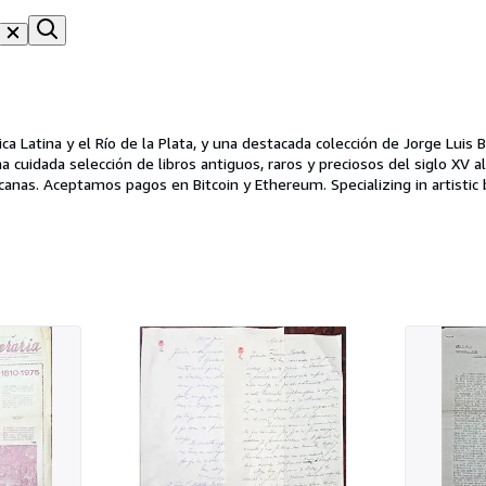
ca Latina y el Río de la Plata, y una destacada colección de Jorge Luis 
 cuidada selección de libros antiguos, raros y preciosos del siglo XV a
anas. Aceptamos pagos en Bitcoin y Ethereum. Specializing in artistic b
g manuscripts and original editions. We offer ancient and modern illustr
rediscover the works of forgotten poets and writers and hold valuabl
https://chaco4everbooks.netlify.app Visit our website: https://chaco4