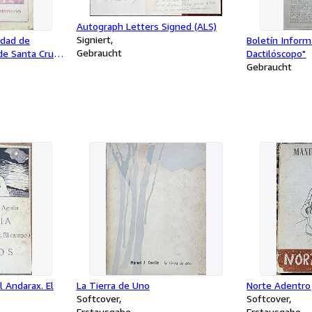
Autograph Letters Signed (ALS)
Signiert
edad de
Boletín Inform
Gebraucht
 de Santa Cruz
Dactilóscopo"
Gebraucht
l Andarax. El
La Tierra de Uno
Norte Adentro
Softcover
Softcover
Erstausgabe
Erstausgabe