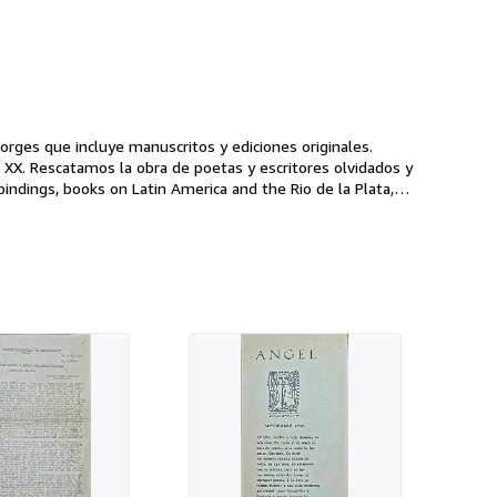
Borges que incluye manuscritos y ediciones originales.
l XX. Rescatamos la obra de poetas y escritores olvidados y
indings, books on Latin America and the Rio de la Plata,
ated treasures, alongside a curated selection of old, rare,
e collections of Latin American magazines. We accept
everbooks.netlify.app