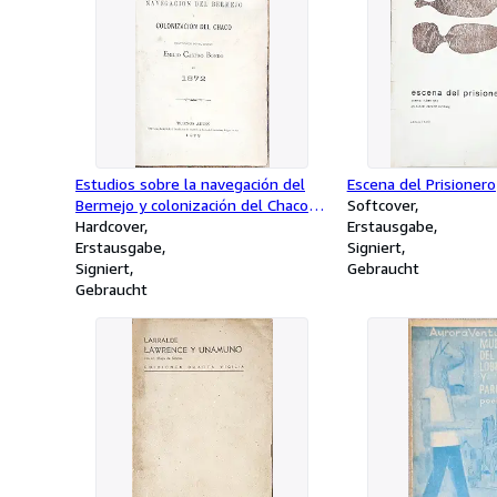
Estudios sobre la navegación del
Escena del Prisionero
Bermejo y colonización del Chaco /
Softcover
practicados por el doctor Emilio
Hardcover
Erstausgabe
Castro Boedo en 1872
Erstausgabe
Signiert
Signiert
Gebraucht
Gebraucht