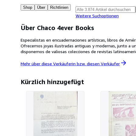
Shop
Über
Richtlinien
Weitere Suchoptionen
Über Chaco 4ever Books
Especialistas en encuadernaciones artísticas, libros de Améri
Ofrecemos joyas ilustradas antiguas y modernas, junto a una
disponemos de valiosas colecciones de revistas latinoameric
and a distinguished collection of Jorge Luis Borges featurin
and precious books from the 15th to the 20th century. We 
Mehr über diese Verkäuferin bzw. diesen
Verkäufer
payments in Bitcoin and Ethereum.Visite nuestro sitio web: 
Kürzlich hinzugefügt