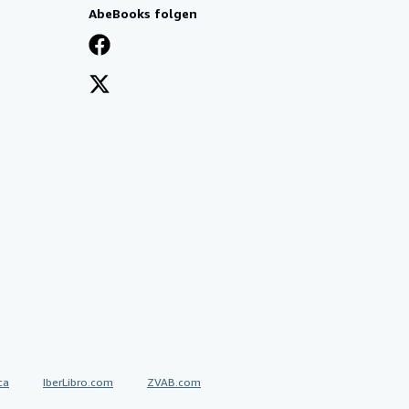
AbeBooks folgen
ca
IberLibro.com
ZVAB.com