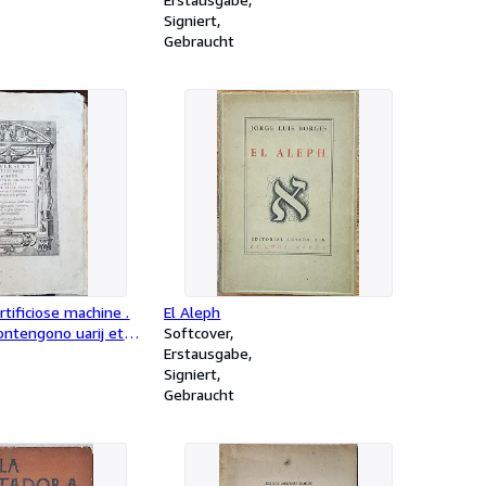
Signiert
Gebraucht
rtificiose machine .
El Aleph
contengono uarij et
Softcover
imenti, degni di
Erstausgabe
eculatione, per
Signiert
cio in ogni sorte
Gebraucht
Composte in lingua
ncese