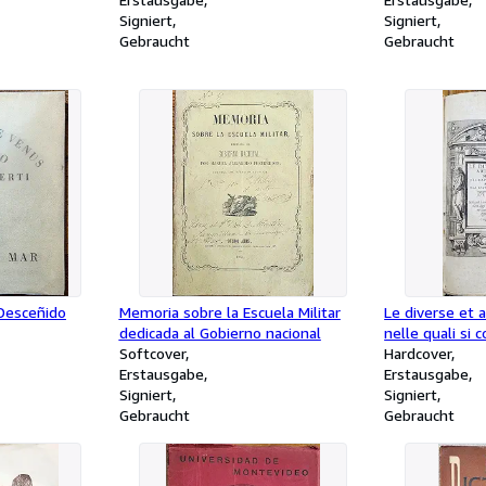
Signiert
Signiert
Gebraucht
Gebraucht
Desceñido
Memoria sobre la Escuela Militar
Le diverse et a
dedicada al Gobierno nacional
nelle quali si 
Softcover
artificiosi mou
Hardcover
Erstausgabe
grandissima sp
Erstausgabe
Signiert
cauarne benefi
Signiert
Gebraucht
d'operatione. 
Gebraucht
italiana et fra