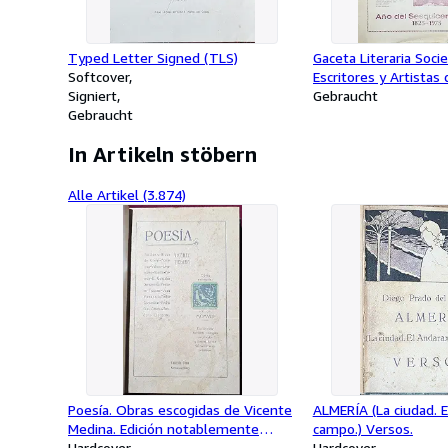
Typed Letter Signed (TLS)
Gaceta Literaria Soci
Softcover
Escritores y Artistas
Signiert
de la Sierra
Gebraucht
Gebraucht
In Artikeln stöbern
Alle Artikel (3.874)
Poesía. Obras escogidas de Vicente
ALMERÍA (La ciudad. E
Medina. Edición notablemente
campo.) Versos.
corregida por el autor y aumentada
Hardcover
Hardcover