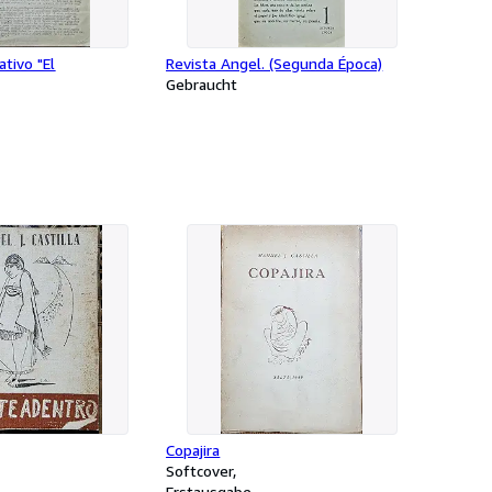
ativo "El
Revista Angel. (Segunda Época)
Gebraucht
Copajira
Softcover
Erstausgabe