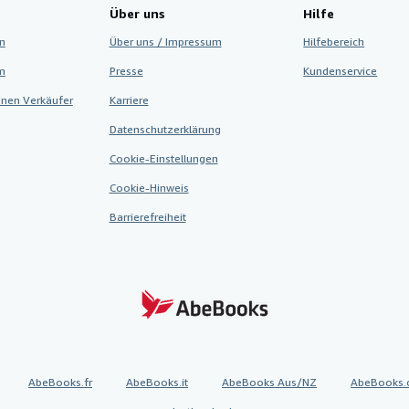
Über uns
Hilfe
n
Über uns / Impressum
Hilfebereich
m
Presse
Kundenservice
inen Verkäufer
Karriere
Datenschutzerklärung
Cookie-Einstellungen
Cookie-Hinweis
Barrierefreiheit
AbeBooks.fr
AbeBooks.it
AbeBooks Aus/NZ
AbeBooks.