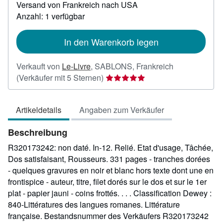
Versand von Frankreich nach USA
Informationen
zu
Anzahl: 1 verfügbar
Versandkosten
In den Warenkorb legen
Verkauft von
Le-Livre
,
SABLONS, Frankreich
Verkäuferbewertung
(Verkäufer mit 5 Sternen)
5
von
Artikeldetails
Angaben zum Verkäufer
5
Sternen
Beschreibung
R320173242: non daté. In-12. Relié. Etat d'usage, Tâchée,
Dos satisfaisant, Rousseurs. 331 pages - tranches dorées
- quelques gravures en noir et blanc hors texte dont une en
frontispice - auteur, titre, filet dorés sur le dos et sur le 1er
plat - papier jauni - coins frottés. . . . Classification Dewey :
840-Littératures des langues romanes. Littérature
française.
Bestandsnummer des Verkäufers R320173242