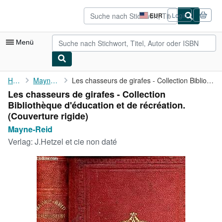
Zum Hauptinhalt
AbeBooks.de
EUR
Login
Seite
der
Einkaufseinstellungen.
Menü
Nutzerkonto
Home
Mayne-Reid
Les chasseurs de girafes - Collection Bibliothèque d'éducation ...
Les chasseurs de girafes - Collection
Meine Bestellungen
Bibliothèque d'éducation et de récréation.
Detailsuche
(Couverture rigide)
Mayne-Reid
Sammlungen
Verlag:
J.Hetzel et cie non daté
Antiquarische Bücher
Kunst & Sammlerstücke
Verkäufer
Verkäufer werden
Hilfe