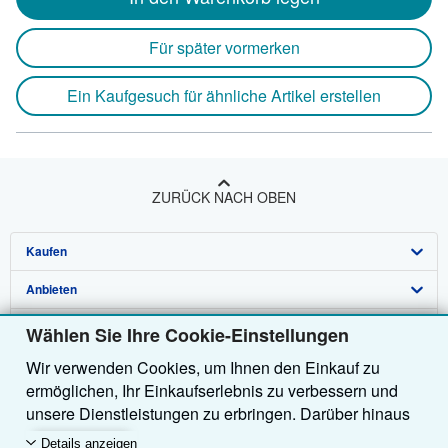
Für später vormerken
Ein Kaufgesuch für ähnliche Artikel erstellen
ZURÜCK NACH OBEN
Kaufen
Anbieten
Detailsuche
Über uns
Sammlungen
Verkäufer werden
Wählen Sie Ihre Cookie-Einstellungen
Wir verwenden Cookies, um Ihnen den Einkauf zu
Hilfe
Nutzerkonto
Partnerprogramm
Über uns / Impressum
ermöglichen, Ihr Einkaufserlebnis zu verbessern und
Weitere AbeBooks Unternehmen
Meine Bestellungen
Empfehlen Sie einen Verkäufer
Presse
Hilfebereich
unsere Dienstleistungen zu erbringen. Darüber hinaus
verwenden wir Cookies, um nachzuvollziehen, wie
AbeBooks folgen
Warenkorb
Karriere
Kundenservice
AbeBooks.com
Details anzeigen