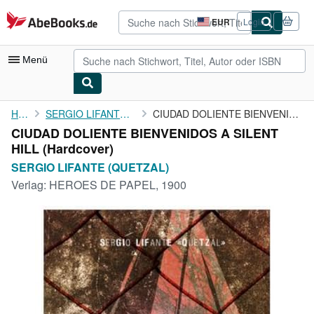
Zum Hauptinhalt
AbeBooks.de
EUR
Login
Seite
der
Einkaufseinstellungen.
Menü
Nutzerkonto
Home
SERGIO LIFANTE (QUETZAL)
CIUDAD DOLIENTE BIENVENIDOS A SILENT HILL
CIUDAD DOLIENTE BIENVENIDOS A SILENT
Meine Bestellungen
HILL (Hardcover)
Detailsuche
SERGIO LIFANTE (QUETZAL)
Verlag:
HEROES DE PAPEL, 1900
Sammlungen
Antiquarische Bücher
Kunst & Sammlerstücke
Verkäufer
Verkäufer werden
Hilfe