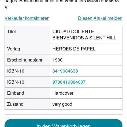
pages.
Bestandsnummer des Verkäufers M08419084638-
V
Verkäufer kontaktieren
Diesen Artikel melden
Titel
CIUDAD DOLIENTE
BIENVENIDOS A SILENT HILL
Verlag
HEROES DE PAPEL
Erscheinungsjahr
1900
ISBN-10
8419084638
ISBN-13
9788419084637
Einband
Hardcover
Zustand
very good
In den Warenkorb legen