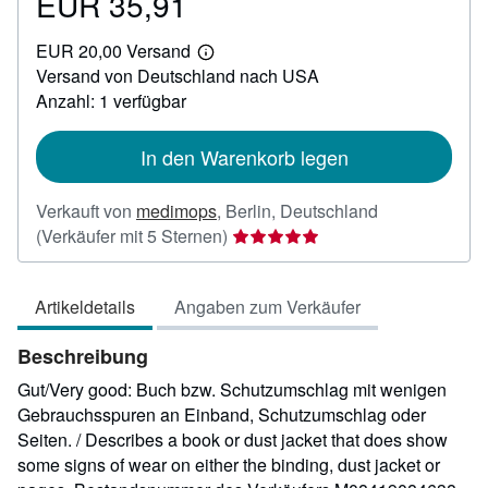
EUR 35,91
Preis
EUR
EUR 20,00 Versand
35,91
Weitere
Versand von Deutschland nach USA
Informationen
zu
Anzahl: 1 verfügbar
Versandkosten
In den Warenkorb legen
Verkauft von
medimops
,
Berlin, Deutschland
Verkäuferbewertung
(Verkäufer mit 5 Sternen)
5
von
Artikeldetails
Angaben zum Verkäufer
5
Sternen
Beschreibung
Gut/Very good: Buch bzw. Schutzumschlag mit wenigen
Gebrauchsspuren an Einband, Schutzumschlag oder
Seiten. / Describes a book or dust jacket that does show
some signs of wear on either the binding, dust jacket or