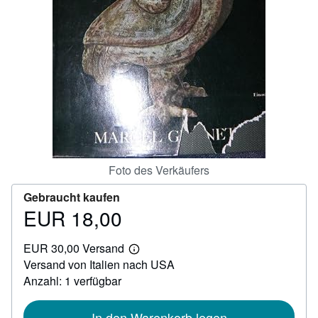
SCHLIESSEN
Foto des Verkäufers
Gebraucht kaufen
EUR 18,00
Preis
EUR
EUR 30,00 Versand
18,00
Weitere
Versand von Italien nach USA
Informationen
zu
Anzahl: 1 verfügbar
Versandkosten
In den Warenkorb legen