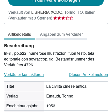
Verkauft von
LIBRERIA XODO
,
Torino, TO, Italien
Verkäuferbewertung
(Verkäufer mit 3 Sternen)
3
von
Artikeldetails
Angaben zum Verkäufer
5
Sternen
Beschreibung
In-8°, pp.522, numerose illustrazioni fuori testo, tela
editoriale con sovraccop. fig.
Bestandsnummer des
Verkäufers 4726
Verkäufer kontaktieren
Diesen Artikel melden
Titel
La civiltà cinese antica
Verlag
Einaudi, Torino
Erscheinungsjahr
1953