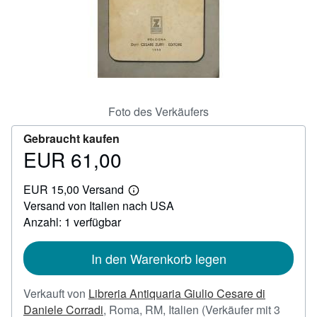
SCHLIESSEN
Foto des Verkäufers
Gebraucht kaufen
EUR 61,00
Preis
EUR
EUR 15,00 Versand
61,00
Weitere
Versand von Italien nach USA
Informationen
zu
Anzahl: 1 verfügbar
Versandkosten
In den Warenkorb legen
Verkauft von
Libreria Antiquaria Giulio Cesare di
Daniele Corradi
,
Roma, RM, Italien
(Verkäufer mit 3