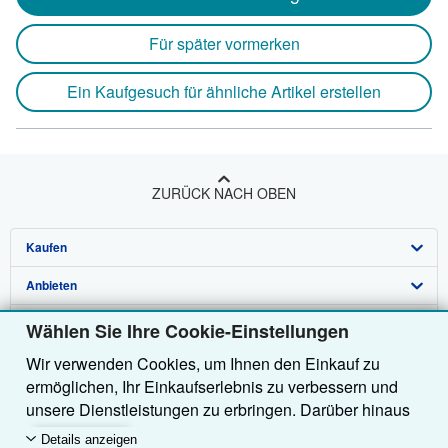
Für später vormerken
Ein Kaufgesuch für ähnliche Artikel erstellen
ZURÜCK NACH OBEN
Kaufen
Anbieten
Detailsuche
Über uns
Sammlungen
Verkäufer werden
Wählen Sie Ihre Cookie-Einstellungen
Wir verwenden Cookies, um Ihnen den Einkauf zu
Hilfe
Nutzerkonto
Partnerprogramm
Über uns / Impressum
ermöglichen, Ihr Einkaufserlebnis zu verbessern und
Weitere AbeBooks Unternehmen
Meine Bestellungen
Empfehlen Sie einen Verkäufer
Presse
Hilfebereich
unsere Dienstleistungen zu erbringen. Darüber hinaus
verwenden wir Cookies, um nachzuvollziehen, wie
AbeBooks folgen
Warenkorb
Karriere
Kundenservice
AbeBooks.com
Details anzeigen