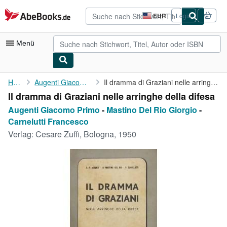
Zum Hauptinhalt
AbeBooks.de
EUR
Login
Seite
der
Einkaufseinstellungen.
Menü
Nutzerkonto
Home
Augenti Giacomo Primo
Il dramma di Graziani nelle arringhe della difesa
Il dramma di Graziani nelle arringhe della difesa
Meine Bestellungen
Augenti Giacomo Primo
-
Mastino Del Rio Giorgio
-
Detailsuche
Carnelutti Francesco
Verlag:
Cesare Zuffi, Bologna, 1950
Sammlungen
Antiquarische Bücher
Kunst & Sammlerstücke
Verkäufer
Verkäufer werden
Hilfe