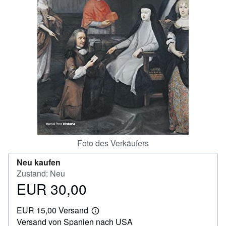
SCHLIESSEN
Foto des Verkäufers
Neu kaufen
Zustand: Neu
EUR 30,00
Preis
EUR
EUR 15,00 Versand
30,00
Weitere
Versand von Spanien nach USA
Informationen