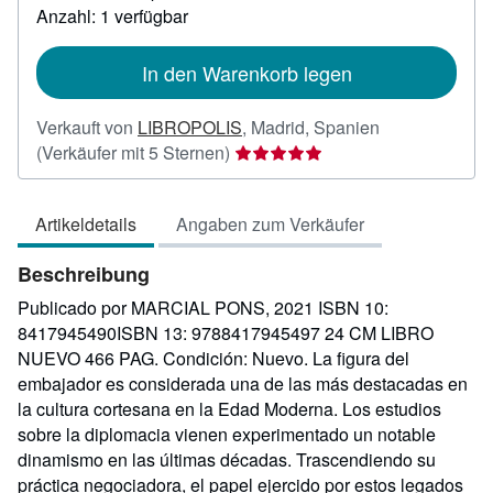
zu
Anzahl: 1 verfügbar
Versandkosten
In den Warenkorb legen
Verkauft von
LIBROPOLIS
,
Madrid, Spanien
Verkäuferbewertung
(Verkäufer mit 5 Sternen)
5
von
Artikeldetails
Angaben zum Verkäufer
5
Sternen
Beschreibung
Publicado por MARCIAL PONS, 2021 ISBN 10:
8417945490ISBN 13: 9788417945497 24 CM LIBRO
NUEVO 466 PAG. Condición: Nuevo. La figura del
embajador es considerada una de las más destacadas en
la cultura cortesana en la Edad Moderna. Los estudios
sobre la diplomacia vienen experimentado un notable
dinamismo en las últimas décadas. Trascendiendo su
práctica negociadora, el papel ejercido por estos legados