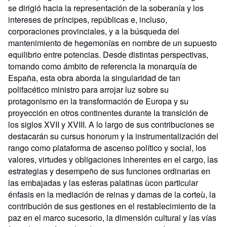
se dirigió hacia la representación de la soberanía y los
intereses de príncipes, repúblicas e, incluso,
corporaciones provinciales, y a la búsqueda del
mantenimiento de hegemonías en nombre de un supuesto
equilibrio entre potencias. Desde distintas perspectivas,
tomando como ámbito de referencia la monarquía de
España, esta obra aborda la singularidad de tan
polifacético ministro para arrojar luz sobre su
protagonismo en la transformación de Europa y su
proyección en otros continentes durante la transición de
los siglos XVII y XVIII. A lo largo de sus contribuciones se
destacarán su cursus honorum y la instrumentalización del
rango como plataforma de ascenso político y social, los
valores, virtudes y obligaciones inherentes en el cargo, las
estrategias y desempeño de sus funciones ordinarias en
las embajadas y las esferas palatinas ùcon particular
énfasis en la mediación de reinas y damas de la corteù, la
contribución de sus gestiones en el restablecimiento de la
paz en el marco sucesorio, la dimensión cultural y las vías