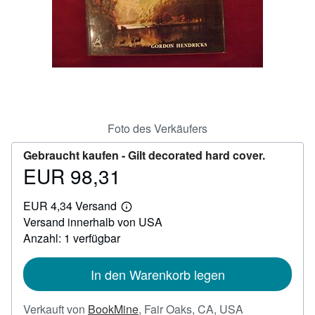
SCHLIESSEN
Foto des Verkäufers
Gebraucht kaufen -
Gilt decorated hard cover.
EUR 98,31
Preis
EUR
EUR 4,34 Versand
98,31
Weitere
Versand innerhalb von USA
Informationen
zu
Anzahl: 1 verfügbar
Versandkosten
In den Warenkorb legen
Verkauft von
BookMine
,
Fair Oaks, CA, USA