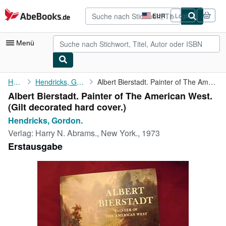
Zum Hauptinhalt
AbeBooks.de
EUR
Login
Seite
der
Einkaufseinstellungen.
Menü
Nutzerkonto
Home
Hendricks, Gordon.
Albert Bierstadt. Painter of The American West.
Albert Bierstadt. Painter of The American West.
Meine Bestellungen
(Gilt decorated hard cover.)
Detailsuche
Hendricks, Gordon.
Verlag:
Harry N. Abrams., New York., 1973
Sammlungen
Erstausgabe
Antiquarische Bücher
Kunst & Sammlerstücke
Verkäufer
Verkäufer werden
Hilfe