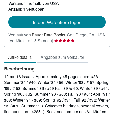
Weitere
Versand innerhalb von USA
Informationen
Anzahl: 1 verfügbar
zu
Versandkosten
In den Warenkorb legen
Verkauft von
Bauer Rare Books
,
San Diego, CA, USA
Verkäuferbewertung
(Verkäufer mit 5 Sternen)
5
von
Artikeldetails
Angaben zum Verkäufer
5
Sternen
Beschreibung
12mo. 16 issues. Approximately 45 pages eacc. #38:
Summer '84 / #40: Winter '84 / 56: Winter '88 / # 57: Spring
'89 / # 58: Summer '89 / #59 Fall '89 /# 60: Winter '89 / #61:
Spring '90 / #62: Summer '90 / #63: Fall '90 / #64: April '91 /
#68: Winter '91 / #69: Spring '92 / #71: Fall '92 / #72: Winter
'92 / #73: Summer '93. Softcover bindings, pictorial covers,
fine condition. (42851).
Bestandsnummer des Verkäufers