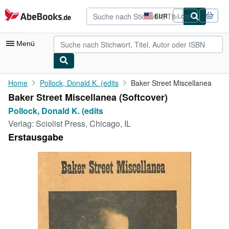
Zum Hauptinhalt
AbeBooks.de
EUR
Login
Seite
der
Einkaufseinstellungen.
Menü
Nutzerkonto
Home
Pollock, Donald K. (edits
Baker Street Miscellanea
Baker Street Miscellanea (Softcover)
Meine Bestellungen
Pollock, Donald K. (edits
Detailsuche
Verlag:
Sciolist Press, Chicago, IL
Erstausgabe
Sammlungen
Antiquarische Bücher
Kunst & Sammlerstücke
Verkäufer
Verkäufer werden
Hilfe