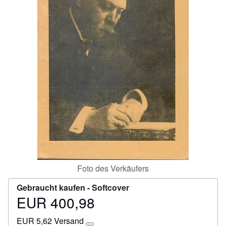
SCHLIESSEN
Foto des Verkäufers
Gebraucht kaufen -
Softcover
EUR 400,98
Preis
EUR
EUR 5,62 Versand
400,98