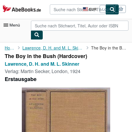
Zum Hauptinhalt
AbeBooks.de
EUR
Login
Seite
der
Einkaufseinstellungen.
Menü
Nutzerkonto
Home
Lawrence, D. H. and M. L. Skinner
The Boy in the Bush
The Boy in the Bush (Hardcover)
Meine Bestellungen
Lawrence, D. H. and M. L. Skinner
Detailsuche
Verlag:
Martin Secker, London, 1924
Erstausgabe
Sammlungen
Antiquarische Bücher
Kunst & Sammlerstücke
Verkäufer
Verkäufer werden
Hilfe