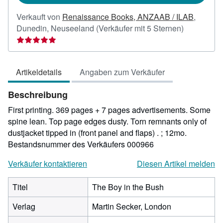
Verkauft von
Renaissance Books, ANZAAB / ILAB
,
Verkäuferb
Dunedin, Neuseeland
(Verkäufer mit 5 Sternen)
5
von
5
Artikeldetails
Angaben zum Verkäufer
Sternen
Beschreibung
First printing. 369 pages + 7 pages advertisements. Some
spine lean. Top page edges dusty. Torn remnants only of
dustjacket tipped in (front panel and flaps) . ; 12mo.
Bestandsnummer des Verkäufers 000966
Verkäufer kontaktieren
Diesen Artikel melden
Titel
The Boy in the Bush
Verlag
Martin Secker, London