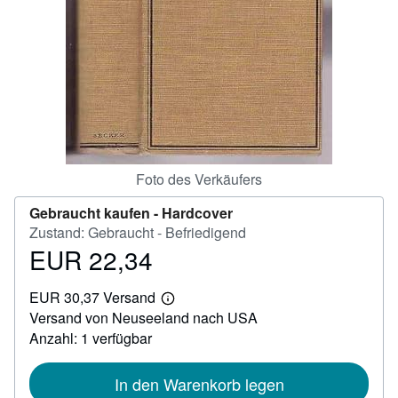
SCHLIESSEN
Foto des Verkäufers
Gebraucht kaufen -
Hardcover
Zustand: Gebraucht - Befriedigend
EUR 22,34
Preis
EUR
EUR 30,37 Versand
22,34
Weitere
Versand von Neuseeland nach USA
Informationen
zu
Anzahl: 1 verfügbar
Versandkosten
In den Warenkorb legen