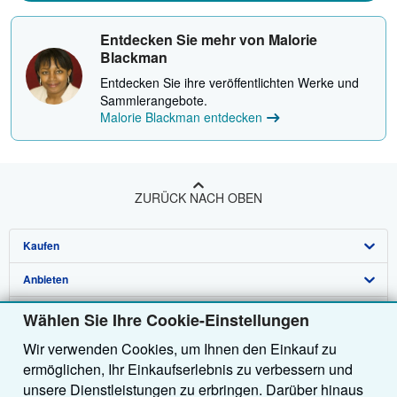
Entdecken Sie mehr von Malorie
Blackman
Entdecken Sie ihre veröffentlichten Werke und
Sammlerangebote.
Malorie Blackman entdecken
ZURÜCK NACH OBEN
Kaufen
Anbieten
Detailsuche
Über uns
Sammlungen
Verkäufer werden
Wählen Sie Ihre Cookie-Einstellungen
Wir verwenden Cookies, um Ihnen den Einkauf zu
Hilfe
Nutzerkonto
Partnerprogramm
Über uns / Impressum
ermöglichen, Ihr Einkaufserlebnis zu verbessern und
Weitere AbeBooks Unternehmen
Meine Bestellungen
Empfehlen Sie einen Verkäufer
Presse
Hilfebereich
unsere Dienstleistungen zu erbringen. Darüber hinaus