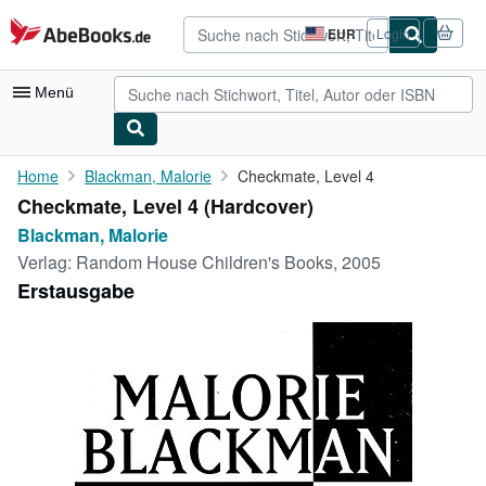
Zum Hauptinhalt
AbeBooks.de
EUR
Login
Seite
der
Einkaufseinstellungen.
Menü
Nutzerkonto
Home
Blackman, Malorie
Checkmate, Level 4
Checkmate, Level 4 (Hardcover)
Meine Bestellungen
Blackman, Malorie
Detailsuche
Verlag:
Random House Children's Books, 2005
Erstausgabe
Sammlungen
Antiquarische Bücher
Kunst & Sammlerstücke
Verkäufer
Verkäufer werden
Hilfe