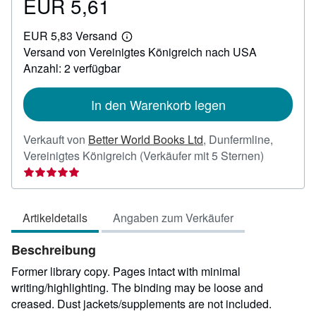
EUR 5,61
Preis
EUR
EUR 5,83 Versand
5,61
Weitere
Versand von Vereinigtes Königreich nach USA
Informationen
zu
Anzahl: 2 verfügbar
Versandkosten
In den Warenkorb legen
Verkauft von
Better World Books Ltd
,
Dunfermline,
Verkäufer
Vereinigtes Königreich
(Verkäufer mit 5 Sternen)
5
von
5
Artikeldetails
Angaben zum Verkäufer
Sternen
Beschreibung
Former library copy. Pages intact with minimal
writing/highlighting. The binding may be loose and
creased. Dust jackets/supplements are not included.