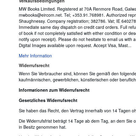
Verkaufsbedingungen
MW Books Limited. Registered at 70A Renmore Road, Galway,
mwbooks@eircom.net. Tel; +353.91.768981. Authorized repr
Shaughnessy. Company registration; 382786. Vat; IE 640278
Immediate same day dispatch on credit card orders. Full ref
of book if not completely satisfied with either condition or des
notify upon receipt). Please do not hesitate to email us with 
Digital Images available upon request. Accept Visa, Mast...
Mehr Information
Widerrufsrecht
Wenn Sie Verbraucher sind, können Sie gemäß den folgenden 
kaufmännischen, gewerblichen, künstlerischen oder beruflic
Informationen zum Widerrufsrecht
Gesetzliches Widerrufsrecht
Sie haben das Recht, den Vertrag innerhalb von 14 Tagen 
Die Widerrufsfrist beträgt 14 Tage ab dem Tag, an dem Sie od
in Besitz genommen hat.