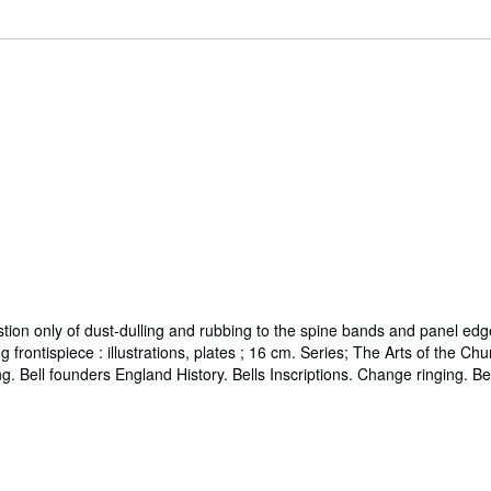
estion only of dust-dulling and rubbing to the spine bands and panel edge
g frontispiece : illustrations, plates ; 16 cm. Series; The Arts of the Chu
. Bell founders England History. Bells Inscriptions. Change ringing. Bell