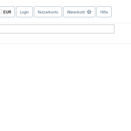
EUR
Login
Nutzerkonto
Warenkorb
Hilfe
Seite
der
Einkaufseinstellungen.