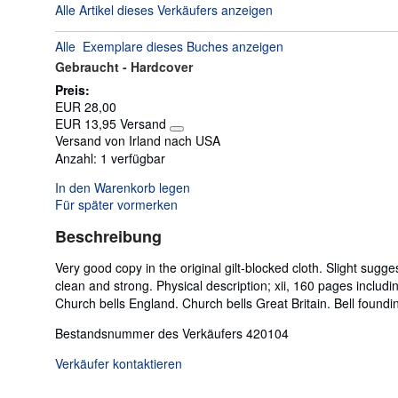
Alle Artikel dieses Verkäufers anzeigen
von
5
Alle
Exemplare dieses Buches anzeigen
Sternen
Gebraucht -
Hardcover
Preis:
EUR 28,00
EUR 13,95 Versand
Weitere
Versand von Irland nach USA
Informationen
Anzahl:
1 verfügbar
zu
Versandkosten
In den Warenkorb legen
Für später vormerken
Beschreibung
Very good copy in the original gilt-blocked cloth. Slight sugg
clean and strong. Physical description; xii, 160 pages includin
Church bells England. Church bells Great Britain. Bell founding
Bestandsnummer des Verkäufers 420104
Verkäufer kontaktieren