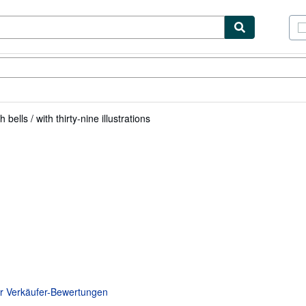
lerstücke
Verkäufer
Verkäufer werden
 bells / with thirty-nine illustrations