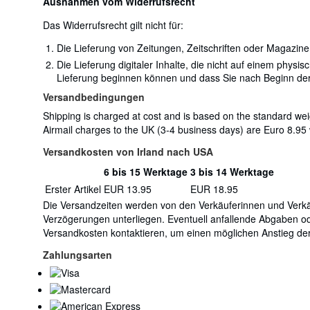
Ausnahmen vom Widerrufsrecht
Das Widerrufsrecht gilt nicht für:
Die Lieferung von Zeitungen, Zeitschriften oder Magaz
Die Lieferung digitaler Inhalte, die nicht auf einem physi
Lieferung beginnen können und dass Sie nach Beginn der
Versandbedingungen
Shipping is charged at cost and is based on the standard wei
Airmail charges to the UK (3-4 business days) are Euro 8.95
Versandkosten von Irland nach USA
6 bis 15 Werktage
3 bis 14 Werktage
Bestellmenge
Versandkosten
Erster Artikel
EUR 13.95
EUR 18.95
von
Die Versandzeiten werden von den Verkäuferinnen und Verkäuf
Irland
Verzögerungen unterliegen. Eventuell anfallende Abgaben od
nach
Versandkosten kontaktieren, um einen möglichen Anstieg der 
USA
Zahlungsarten