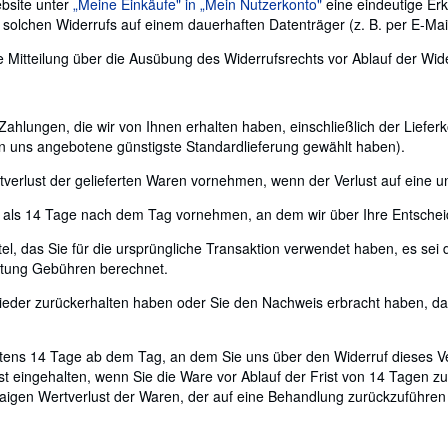
bsite unter
„Meine Einkäufe" in „Mein Nutzerkonto"
eine eindeutige Erk
solchen Widerrufs auf einem dauerhaften Datenträger (z. B. per E-Mail
hre Mitteilung über die Ausübung des Widerrufsrechts vor Ablauf der Wid
 Zahlungen, die wir von Ihnen erhalten haben, einschließlich der Liefe
on uns angebotene günstigste Standardlieferung gewählt haben).
verlust der gelieferten Waren vornehmen, wenn der Verlust auf eine u
r als 14 Tage nach dem Tag vornehmen, an dem wir über Ihre Entscheid
l, das Sie für die ursprüngliche Transaktion verwendet haben, es sei 
ttung Gebühren berechnet.
wieder zurückerhalten haben oder Sie den Nachweis erbracht haben, d
tens 14 Tage ab dem Tag, an dem Sie uns über den Widerruf dieses Ver
t eingehalten, wenn Sie die Ware vor Ablauf der Frist von 14 Tagen z
igen Wertverlust der Waren, der auf eine Behandlung zurückzuführen is