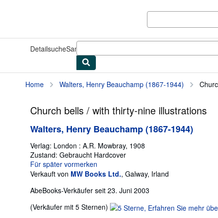
Zum Hauptinhalt
AbeBooks.de
Detailsuche
Sammlungen
Antiquarische Bücher
Kunst & Samm
Home
Walters, Henry Beauchamp (1867-1944)
Church
Church bells / with thirty-nine illustrations
Walters, Henry Beauchamp (1867-1944)
Verlag:
London : A.R. Mowbray, 1908
Zustand: Gebraucht
Hardcover
Für später vormerken
Verkauft von
MW Books Ltd.
,
Galway, Irland
AbeBooks-Verkäufer seit 23. Juni 2003
Verkäuferbewertung
(Verkäufer mit 5 Sternen)
5