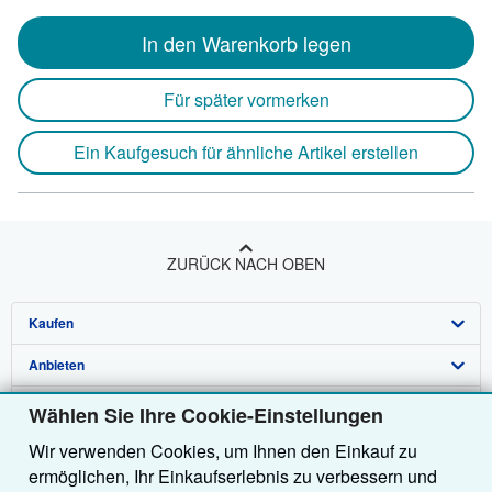
In den Warenkorb legen
Für später vormerken
Ein Kaufgesuch für ähnliche Artikel erstellen
ZURÜCK NACH OBEN
Kaufen
Anbieten
Detailsuche
Über uns
Sammlungen
Verkäufer werden
Wählen Sie Ihre Cookie-Einstellungen
Wir verwenden Cookies, um Ihnen den Einkauf zu
Hilfe
Nutzerkonto
Partnerprogramm
Über uns / Impressum
ermöglichen, Ihr Einkaufserlebnis zu verbessern und
Weitere AbeBooks Unternehmen
Meine Bestellungen
Empfehlen Sie einen Verkäufer
Presse
Hilfebereich