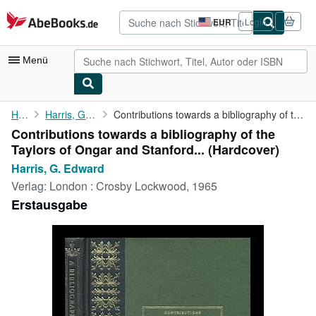
Zum Hauptinhalt
AbeBooks.de
EUR
Login
Seite
der
Einkaufseinstellungen.
Menü
Nutzerkonto
Home
Harris, G. Edward
Contributions towards a bibliography of the Taylors of Ongar and...
Contributions towards a bibliography of the
Meine Bestellungen
Taylors of Ongar and Stanford... (Hardcover)
Detailsuche
Harris, G. Edward
Verlag:
London : Crosby Lockwood, 1965
Sammlungen
Erstausgabe
Antiquarische Bücher
Kunst & Sammlerstücke
Verkäufer
Verkäufer werden
Hilfe