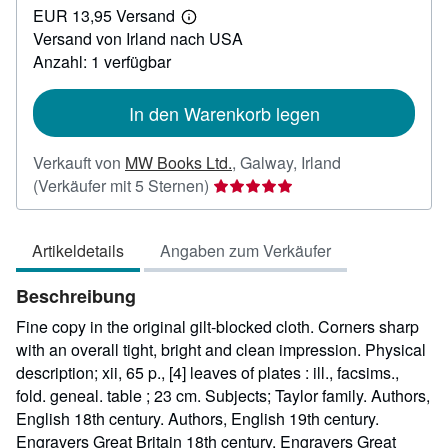
EUR 13,95 Versand
25,00
Weitere
Versand von Irland nach USA
Informationen
zu
Anzahl: 1 verfügbar
Versandkosten
In den Warenkorb legen
Verkauft von
MW Books Ltd.
,
Galway, Irland
Verkäuferbewertung
(Verkäufer mit 5 Sternen)
5
von
Artikeldetails
Angaben zum Verkäufer
5
Sternen
Beschreibung
Fine copy in the original gilt-blocked cloth. Corners sharp
with an overall tight, bright and clean impression. Physical
description; xii, 65 p., [4] leaves of plates : ill., facsims.,
fold. geneal. table ; 23 cm. Subjects; Taylor family. Authors,
English 18th century. Authors, English 19th century.
Engravers Great Britain 18th century. Engravers Great