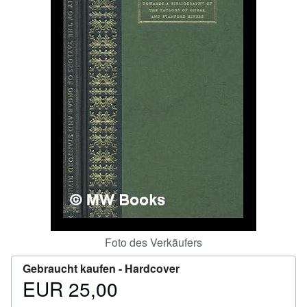
SCHLIESSEN
Foto des Verkäufers
Gebraucht kaufen -
Hardcover
EUR 25,00
Preis
EUR