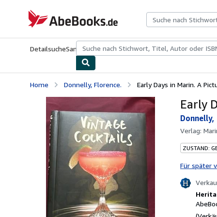
Zum Hauptinhalt
AbeBooks.de
Detailsuche
Sammlungen
Antiquarische Bücher
Kunst & Samm
Home
Donnelly, Florence.
Early Days in Marin. A Pict
Early D
Donnelly,
Verlag:
Mari
ZUSTAND: G
Für später 
Verkau
Herita
AbeBoo
(Verkä