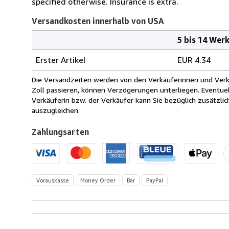
specified otherwise. Insurance is extra.
Versandkosten innerhalb von USA
5 bis 14 Wer
Bestellmenge
Versandkosten
Erster Artikel
EUR 4.34
innerhalb
von
Die Versandzeiten werden von den Verkäuferinnen und Verkäu
USA
Zoll passieren, können Verzögerungen unterliegen. Eventue
Verkäuferin bzw. der Verkäufer kann Sie bezüglich zusätzli
auszugleichen.
Zahlungsarten
Vorauskasse
Money Order
Bar
PayPal