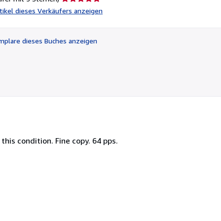
5
rtikel dieses Verkäufers anzeigen
von
5
Sternen
plare dieses Buches anzeigen
this condition. Fine copy. 64 pps.