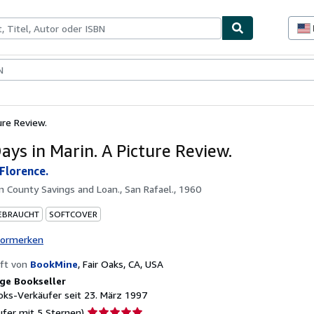
lerstücke
Verkäufer
Verkäufer werden
ure Review.
ays in Marin. A Picture Review.
 Florence.
n County Savings and Loan., San Rafael., 1960
EBRAUCHT
SOFTCOVER
vormerken
ft von
BookMine
,
Fair Oaks, CA, USA
ge Bookseller
ks-Verkäufer seit 23. März 1997
Verkäuferbewertung
ufer mit 5 Sternen)