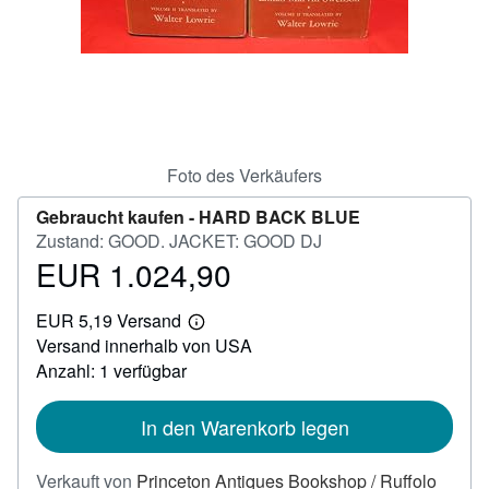
SCHLIESSEN
Foto des Verkäufers
Gebraucht kaufen -
HARD BACK BLUE
Zustand: GOOD. JACKET: GOOD DJ
EUR 1.024,90
Preis
EUR
EUR 5,19 Versand
1.024,90
Weitere
Versand innerhalb von USA
Informationen
zu
Anzahl: 1 verfügbar
Versandkosten
In den Warenkorb legen
Verkauft von
Princeton Antiques Bookshop / Ruffolo