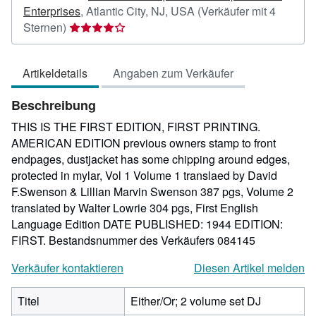
Enterprises
,
Atlantic City, NJ, USA
(Verkäufer mit 4
Verkäuferbewertung
Sternen)
4
von
Artikeldetails
Angaben zum Verkäufer
5
Sternen
Beschreibung
THIS IS THE FIRST EDITION, FIRST PRINTING.
AMERICAN EDITION previous owners stamp to front
endpages, dustjacket has some chipping around edges,
protected in mylar, Vol 1 Volume 1 translaed by David
F.Swenson & Lillian Marvin Swenson 387 pgs, Volume 2
translated by Walter Lowrie 304 pgs, First English
Language Edition DATE PUBLISHED: 1944 EDITION:
FIRST.
Bestandsnummer des Verkäufers 084145
Verkäufer kontaktieren
Diesen Artikel melden
Titel
Either/Or; 2 volume set DJ