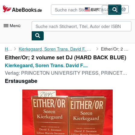
Zum Hauptinhalt
AbeBooks.de
EUR
Login
Seite
der
Einkaufseinstellungen.
Menü
Nutzerkonto
Home
Kierkegaard, Soren Trans. David F. Swenson, Lillian M. Swenson,...
Either/Or; 2 volume set DJ
Either/Or; 2 volume set DJ (HARD BACK BLUE)
Meine Bestellungen
Kierkegaard, Soren Trans. David F....
Detailsuche
Verlag:
PRINCETON UNIVERSITY PRESS, PRINCETON, 1944
Erstausgabe
Sammlungen
Antiquarische Bücher
Kunst & Sammlerstücke
Verkäufer
Verkäufer werden
Hilfe