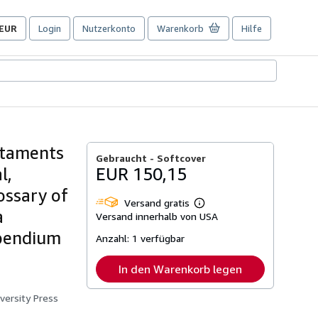
EUR
Login
Nutzerkonto
Warenkorb
Hilfe
Seite
der
Einkaufseinstellungen.
staments
Gebraucht -
Softcover
l,
EUR 150,15
ossary of
Versand gratis
Weitere
a
Versand innerhalb von USA
Informationen
zu
mpendium
Anzahl:
1 verfügbar
Versandkosten
In den Warenkorb legen
versity Press