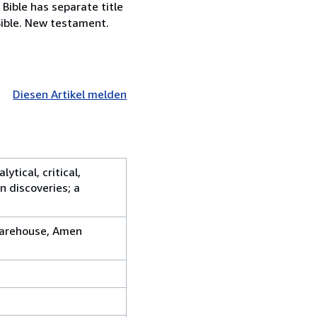
 Bible has separate title
Bible. New testament.
Diesen Artikel melden
tical, critical,
n discoveries; a
 warehouse, Amen