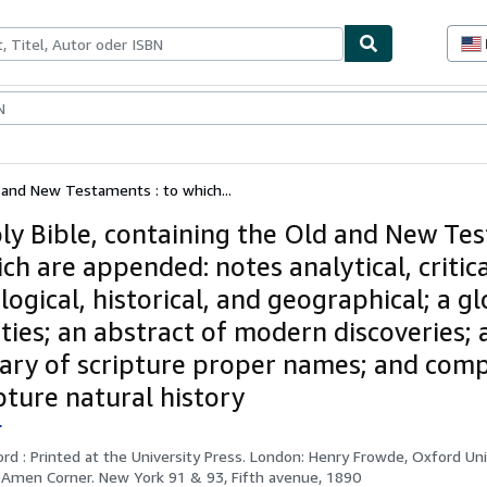
lerstücke
Verkäufer
Verkäufer werden
 and New Testaments : to which...
ly Bible, containing the Old and New Te
ich are appended: notes analytical, critica
ogical, historical, and geographical; a gl
ties; an abstract of modern discoveries; 
nary of scripture proper names; and co
pture natural history
r
rd : Printed at the University Press. London: Henry Frowde, Oxford Uni
Amen Corner. New York 91 & 93, Fifth avenue, 1890