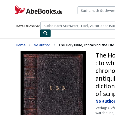
Zum Hauptinhalt
AbeBooks.de
Detailsuche
Sammlungen
Antiquarische Bücher
Kunst & Samm
Home
No author
The Holy Bible, containing the Old
The Ho
: to wh
chronol
antiqui
dictio
of scri
No autho
Verlag:
Oxfo
warehouse, 