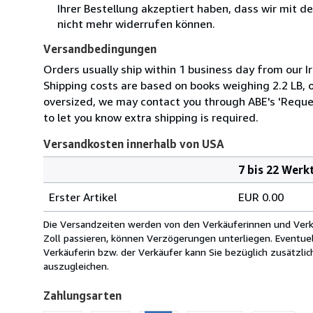
Ihrer Bestellung akzeptiert haben, dass wir mit 
nicht mehr widerrufen können.
Versandbedingungen
Orders usually ship within 1 business day from our Ir
Shipping costs are based on books weighing 2.2 LB, or
oversized, we may contact you through ABE's 'Reques
to let you know extra shipping is required.
Versandkosten innerhalb von USA
7 bis 22 Werk
Bestellmenge
Versandkosten
Erster Artikel
EUR 0.00
innerhalb
von
Die Versandzeiten werden von den Verkäuferinnen und Verkäu
USA
Zoll passieren, können Verzögerungen unterliegen. Eventue
Verkäuferin bzw. der Verkäufer kann Sie bezüglich zusätzli
auszugleichen.
Zahlungsarten