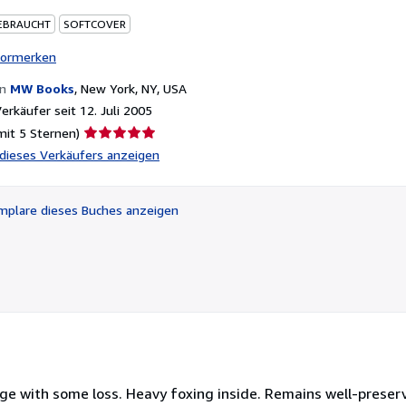
EBRAUCHT
SOFTCOVER
vormerken
on
MW Books
,
New York, NY, USA
rkäufer seit 12. Juli 2005
Verkäuferbewertung
mit 5 Sternen)
5
l dieses Verkäufers anzeigen
von
5
Sternen
plare dieses Buches anzeigen
e with some loss. Heavy foxing inside. Remains well-preserve