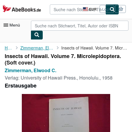
Zum Hauptinhalt
AbeBooks.de
EUR
Login
Seite
der
Einkaufseinstellungen.
Menü
Nutzerkonto
Home
Zimmerman, Elwood C.
Insects of Hawaii. Volume 7. Microlepidoptera.
Insects of Hawaii. Volume 7. Microlepidoptera.
Meine Bestellungen
(Soft cover.)
Detailsuche
Zimmerman, Elwood C.
Verlag:
University of Hawaii Press., Honolulu., 1958
Sammlungen
Erstausgabe
Antiquarische Bücher
Kunst & Sammlerstücke
Verkäufer
Verkäufer werden
Hilfe