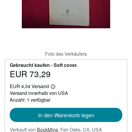
SCHLIESSEN
Foto des Verkäufers
Gebraucht kaufen -
Soft cover.
EUR 73,29
Preis
EUR
EUR 4,34 Versand
73,29
Weitere
Versand innerhalb von USA
Informationen
zu
Anzahl: 1 verfügbar
Versandkosten
In den Warenkorb legen
Verkauft von
BookMine
,
Fair Oaks, CA, USA