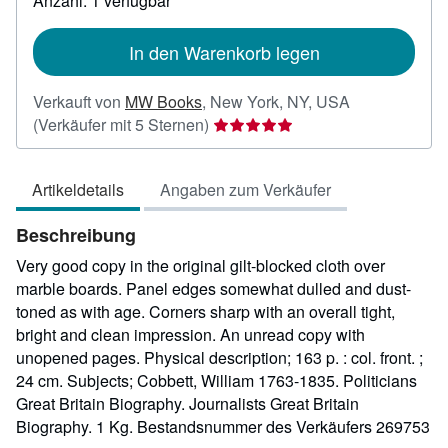
Anzahl: 1 verfügbar
Versandkosten
In den Warenkorb legen
Verkauft von
MW Books
,
New York, NY, USA
Verkäuferbewertung
(Verkäufer mit 5 Sternen)
5
von
Artikeldetails
Angaben zum Verkäufer
5
Sternen
Beschreibung
Very good copy in the original gilt-blocked cloth over
marble boards. Panel edges somewhat dulled and dust-
toned as with age. Corners sharp with an overall tight,
bright and clean impression. An unread copy with
unopened pages. Physical description; 163 p. : col. front. ;
24 cm. Subjects; Cobbett, William 1763-1835. Politicians
Great Britain Biography. Journalists Great Britain
Biography. 1 Kg.
Bestandsnummer des Verkäufers 269753