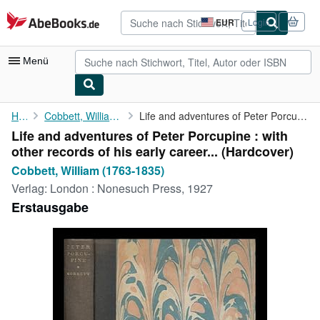
Zum Hauptinhalt
AbeBooks.de
EUR
Login
Seite
der
Einkaufseinstellungen.
Menü
Nutzerkonto
Home
Cobbett, William (1763-1835)
Life and adventures of Peter Porcupine : with other records of ...
Life and adventures of Peter Porcupine : with
Meine Bestellungen
other records of his early career... (Hardcover)
Detailsuche
Cobbett, William (1763-1835)
Verlag:
London : Nonesuch Press, 1927
Sammlungen
Erstausgabe
Antiquarische Bücher
Kunst & Sammlerstücke
Verkäufer
Verkäufer werden
Hilfe