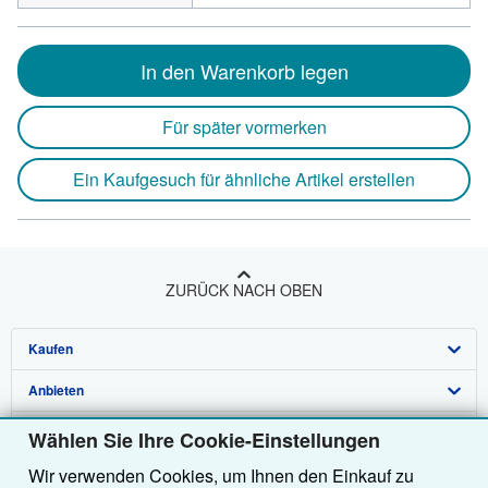
In den Warenkorb legen
Für später vormerken
Ein Kaufgesuch für ähnliche Artikel erstellen
ZURÜCK NACH OBEN
Kaufen
Anbieten
Detailsuche
Über uns
Sammlungen
Verkäufer werden
Wählen Sie Ihre Cookie-Einstellungen
Wir verwenden Cookies, um Ihnen den Einkauf zu
Hilfe
Nutzerkonto
Partnerprogramm
Über uns / Impressum