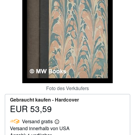
SCHLIESSEN
Foto des Verkäufers
Gebraucht kaufen -
Hardcover
EUR 53,59
Preis
EUR
Versand gratis
53,59
Weitere
Versand innerhalb von USA
Informationen
zu