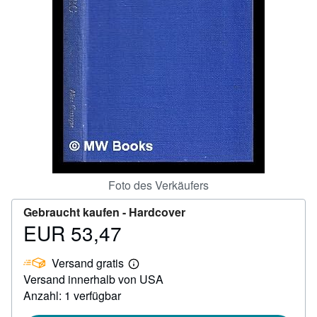
SCHLIESSEN
Foto des Verkäufers
Gebraucht kaufen -
Hardcover
EUR 53,47
Preis
EUR
Versand gratis
53,47
Weitere
Versand innerhalb von USA
Informationen
zu
Anzahl: 1 verfügbar
Versandkosten