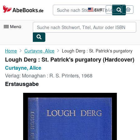
Zum Hauptinhalt
AbeBooks.de
EUR
Login
Seite
der
Einkaufseinstellungen.
Menü
Nutzerkonto
Home
Curtayne, Alice
Lough Derg : St. Patrick's purgatory
Lough Derg : St. Patrick's purgatory (Hardcover)
Meine Bestellungen
Curtayne, Alice
Detailsuche
Verlag:
Monaghan : R. S. Printers, 1968
Erstausgabe
Sammlungen
Antiquarische Bücher
Kunst & Sammlerstücke
Verkäufer
Verkäufer werden
Hilfe