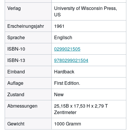
Verlag
University of Wisconsin Press,
US
Erscheinungsjahr
1961
Sprache
Englisch
ISBN-10
0299021505
ISBN-13
9780299021504
Einband
Hardback
Auflage
First Edition.
Zustand
New
Abmessungen
25,15B x 17,53 H x 2,79 T
Breite:
Zentimeter
25,15
Gewicht
1000 Gramm
cm,