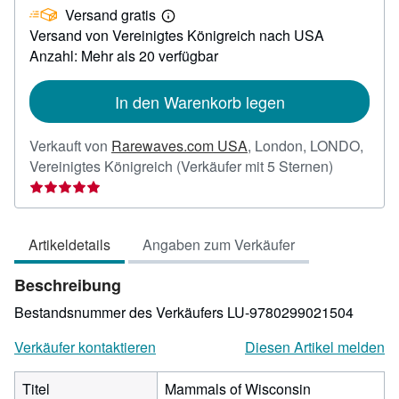
Versand gratis
103,75
Weitere
Versand von Vereinigtes Königreich nach USA
Informationen
zu
Anzahl: Mehr als 20 verfügbar
Versandkosten
In den Warenkorb legen
Verkauft von
Rarewaves.com USA
,
London, LONDO,
Verkäufer
Vereinigtes Königreich
(Verkäufer mit 5 Sternen)
5
von
5
Artikeldetails
Angaben zum Verkäufer
Sternen
Beschreibung
Bestandsnummer des Verkäufers LU-9780299021504
Verkäufer kontaktieren
Diesen Artikel melden
Titel
Mammals of Wisconsin