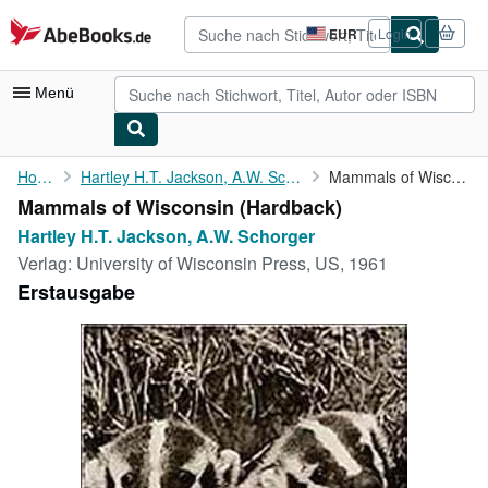
Zum Hauptinhalt
AbeBooks.de
EUR
Login
Seite
der
Einkaufseinstellungen.
Menü
Nutzerkonto
Home
Hartley H.T. Jackson, A.W. Schorger
Mammals of Wisconsin
Mammals of Wisconsin (Hardback)
Meine Bestellungen
Hartley H.T. Jackson, A.W. Schorger
Detailsuche
Verlag:
University of Wisconsin Press, US, 1961
Erstausgabe
Sammlungen
Antiquarische Bücher
Kunst & Sammlerstücke
Verkäufer
Verkäufer werden
Hilfe