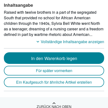
Höhe:
Inhaltsangabe
17,53
cm,
Raised with twelve brothers in a part of the segregated
Tiefe:
South that provided no school for African American
2,79
children through the 1940s, Sylvia Bell White went North
cm
as a teenager, dreaming of a nursing career and a freedom
defined in part by wartime rhetoric about American...
Vollständige Inhaltsangabe anzeigen
In den Warenkorb legen
Für später vormerken
Ein Kaufgesuch für ähnliche Artikel erstellen
ZURÜCK NACH OBEN