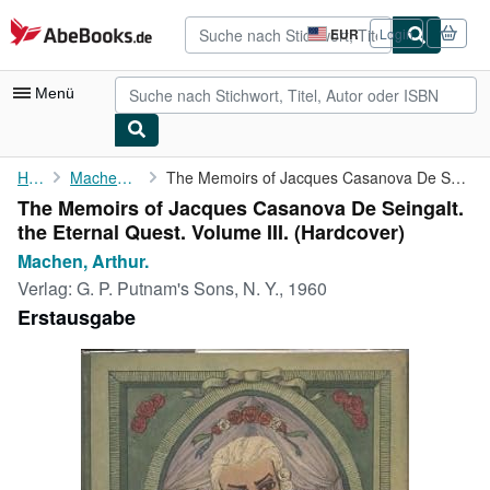
Zum Hauptinhalt
AbeBooks.de
EUR
Login
Seite
der
Einkaufseinstellungen.
Menü
Nutzerkonto
Home
Machen, Arthur.
The Memoirs of Jacques Casanova De Seingalt. the Eternal Quest. ...
The Memoirs of Jacques Casanova De Seingalt.
Meine Bestellungen
the Eternal Quest. Volume III. (Hardcover)
Detailsuche
Machen, Arthur.
Verlag:
G. P. Putnam's Sons, N. Y., 1960
Sammlungen
Erstausgabe
Antiquarische Bücher
Kunst & Sammlerstücke
Verkäufer
Verkäufer werden
Hilfe