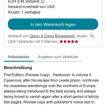
EUR 3,45 Versand
22,28
Weitere
Versand innerhalb von USA
Informationen
zu
Anzahl: 1 verfügbar
Versandkosten
In den Warenkorb legen
Verkauft von
Quinn & Davis Booksellers
,
Austin, TX,
Verkäuferbewertung
USA
(Verkäufer mit 5 Sternen)
5
von
Artikeldetails
Angaben zum Verkäufer
5
Sternen
Beschreibung
First Edition (Review Copy) . Hardcover. In volume II
Casanova, after his escape from Leads prison, continues
his ceaseless wanderings over the continent of Europe,
always being introduced to the best society and always
being forced to vanish again after a short period of felicity.
650 pages. Review copy with publisher's notice laid in.