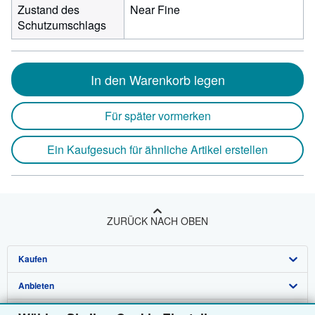
Zustand des
Near Fine
Schutzumschlags
In den Warenkorb legen
Für später vormerken
Ein Kaufgesuch für ähnliche Artikel erstellen
ZURÜCK NACH OBEN
Kaufen
Anbieten
Detailsuche
Über uns
Sammlungen
Verkäufer werden