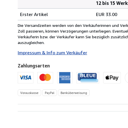
12 bis 15 Wer
Bestellmenge
Versandkosten
Erster Artikel
EUR 33.00
von
Frankreich
Die Versandzeiten werden von den Verkäuferinnen und Verkäu
nach
Zoll passieren, können Verzögerungen unterliegen. Eventue
USA
Verkäuferin bzw. der Verkäufer kann Sie bezüglich zusätzli
auszugleichen.
Impressum & Info zum Verkäufer
Zahlungsarten
Vorauskasse
PayPal
Banküberweisung