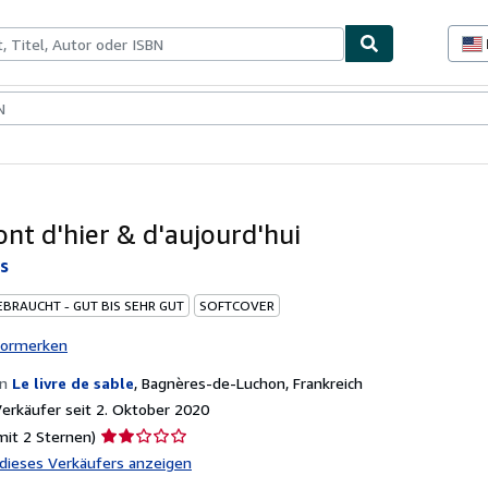
lerstücke
Verkäufer
Verkäufer werden
nt d'hier & d'aujourd'hui
s
EBRAUCHT - GUT BIS SEHR GUT
SOFTCOVER
vormerken
on
Le livre de sable
,
Bagnères-de-Luchon, Frankreich
rkäufer seit 2. Oktober 2020
Verkäuferbewertung
mit 2 Sternen)
2
l dieses Verkäufers anzeigen
von