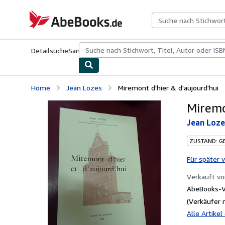
Zum Hauptinhalt
AbeBooks.de
Detailsuche
Sammlungen
Antiquarische Bücher
Kunst & Samm
Home
Jean Lozes
Miremont d'hier & d'aujourd'hui
Miremo
Jean Loze
ZUSTAND: G
Für später 
Verkauft v
AbeBooks-Ve
(Verkäufer 
Alle Artike