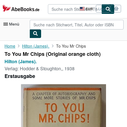
Zum Hauptinhalt
AbeBooks.de
EUR
Login
Seite
der
Einkaufseinstellungen.
Menü
Nutzerkonto
Home
Hilton (James).
To You Mr Chips
To You Mr Chips (Original orange cloth)
Meine Bestellungen
Hilton (James).
Detailsuche
Verlag:
Hodder & Stoughton,, 1938
Erstausgabe
Sammlungen
Antiquarische Bücher
Kunst & Sammlerstücke
Verkäufer
Verkäufer werden
Hilfe