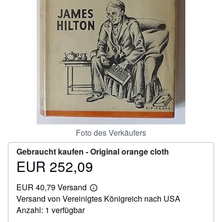
SCHLIESSEN
Foto des Verkäufers
Gebraucht kaufen -
Original orange cloth
EUR 252,09
Preis
EUR
EUR 40,79 Versand
252,09
Weitere
Versand von Vereinigtes Königreich nach USA
Informationen
zu
Anzahl: 1 verfügbar
Versandkosten