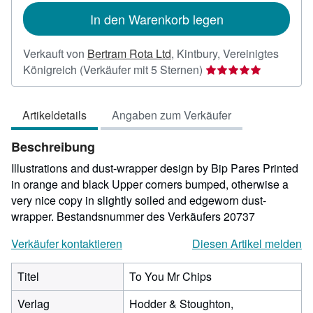
In den Warenkorb legen
Verkauft von
Bertram Rota Ltd
,
Kintbury, Vereinigtes
Verkäuferbewertung
Königreich
(Verkäufer mit 5 Sternen)
5
von
Artikeldetails
Angaben zum Verkäufer
5
Sternen
Beschreibung
Illustrations and dust-wrapper design by Bip Pares Printed
in orange and black Upper corners bumped, otherwise a
very nice copy in slightly soiled and edgeworn dust-
wrapper.
Bestandsnummer des Verkäufers 20737
Verkäufer kontaktieren
Diesen Artikel melden
Titel
To You Mr Chips
Verlag
Hodder & Stoughton,