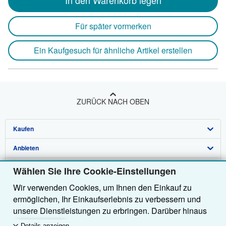
In den Warenkorb legen
Für später vormerken
Ein Kaufgesuch für ähnliche Artikel erstellen
ZURÜCK NACH OBEN
Kaufen
Anbieten
Detailsuche
Über uns
Sammlungen
Verkäufer werden
Wählen Sie Ihre Cookie-Einstellungen
Wir verwenden Cookies, um Ihnen den Einkauf zu
Hilfe
Nutzerkonto
Partnerprogramm
Über uns / Impressum
ermöglichen, Ihr Einkaufserlebnis zu verbessern und
Weitere AbeBooks Unternehmen
Meine Bestellungen
Empfehlen Sie einen Verkäufer
Presse
Hilfebereich
unsere Dienstleistungen zu erbringen. Darüber hinaus
verwenden wir Cookies, um nachzuvollziehen, wie
AbeBooks folgen
Warenkorb
Karriere
Kundenservice
AbeBooks.com
Details anzeigen