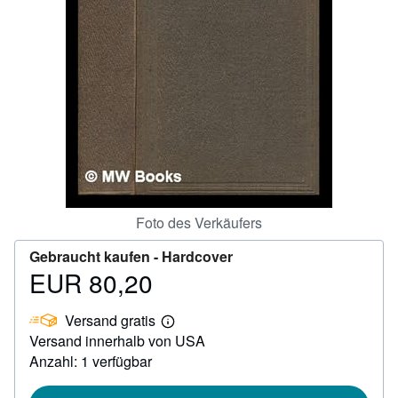
SCHLIESSEN
Foto des Verkäufers
Gebraucht kaufen -
Hardcover
EUR 80,20
Preis
EUR
Versand gratis
80,20
Weitere
Versand innerhalb von USA
Informationen
zu
Anzahl: 1 verfügbar
Versandkosten