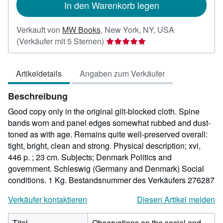
In den Warenkorb legen
Verkauft von
MW Books
,
New York, NY, USA
Verkäuferbewertung
(Verkäufer mit 5 Sternen)
5
von
Artikeldetails
Angaben zum Verkäufer
5
Sternen
Beschreibung
Good copy only in the original gilt-blocked cloth. Spine
bands worn and panel edges somewhat rubbed and dust-
toned as with age. Remains quite well-preserved overall:
tight, bright, clean and strong. Physical description; xvi,
446 p. ; 23 cm. Subjects; Denmark Politics and
government. Schleswig (Germany and Denmark) Social
conditions. 1 Kg.
Bestandsnummer des Verkäufers 276287
Verkäufer kontaktieren
Diesen Artikel melden
Titel
Observations on the social and