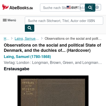
Zum Hauptinhalt
AbeBooks.de
EUR
Login
Seite
der
Einkaufseinstellungen.
Menü
Nutzerkonto
Home
Laing, Samuel (1780-1868)
Observations on the social and political State of Denmark, and ...
Observations on the social and political State of
Meine Bestellungen
Denmark, and the duchies of... (Hardcover)
Detailsuche
Laing, Samuel (1780-1868)
Verlag:
London : Longman, Brown, Green, and Longmans, 1852
Sammlungen
Erstausgabe
Antiquarische Bücher
Kunst & Sammlerstücke
Verkäufer
Verkäufer werden
Hilfe