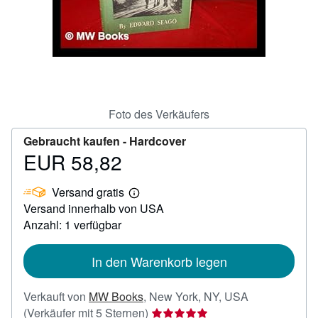
SCHLIESSEN
Foto des Verkäufers
Gebraucht kaufen -
Hardcover
EUR 58,82
Preis
EUR
Versand gratis
58,82
Weitere
Versand innerhalb von USA
Informationen
zu
Anzahl: 1 verfügbar
Versandkosten
In den Warenkorb legen
Verkauft von
MW Books
,
New York, NY, USA
Verkäuferbewertung
(Verkäufer mit 5 Sternen)