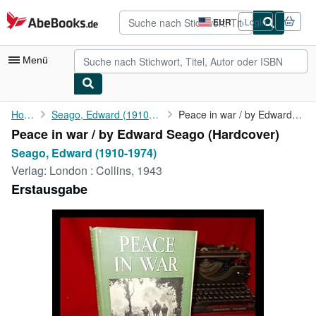
Zum Hauptinhalt
AbeBooks.de
EUR
Login
Seite
der
Einkaufseinstellungen.
Menü
Nutzerkonto
Home
Seago, Edward (1910-1974)
Peace in war / by Edward Seago
Peace in war / by Edward Seago (Hardcover)
Meine Bestellungen
Seago, Edward (1910-1974)
Detailsuche
Verlag:
London : Collins, 1943
Erstausgabe
Sammlungen
Antiquarische Bücher
Kunst & Sammlerstücke
Verkäufer
Verkäufer werden
Hilfe